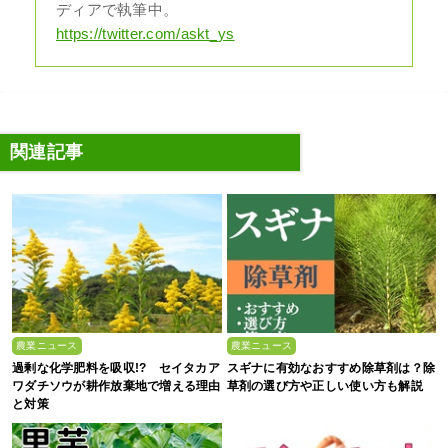
ディアで執筆中。
https://twitter.com/askt_ys
関連記事
農業ニュース
農業ニュース
過剰な化学肥料を吸収!? セイタカア
スギナに有効なおすすめ除草剤は？除
ワダチソウが耕作放棄地で増える理由
草剤の選び方や正しい使い方も解説
と対策