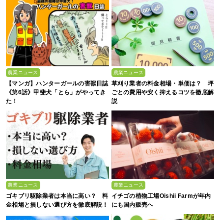
農業ニュース
農業ニュース
【マンガ】ハンターガールの害獣日誌
草刈り業者の料金相場・単価は？ 坪
《第6話》甲斐犬「とら」がやってき
ごとの費用や安く抑えるコツを徹底解
た！
説
農業ニュース
農業ニュース
ゴキブリ駆除業者は本当に高い？ 料
イチゴの植物工場Oishii Farmが年内
金相場と損しない選び方を徹底解説！
にも国内販売へ