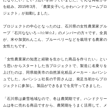
になりたい」という思いを持っていました。そんな両者が手
を組み、2015年3月、「農業女子いしかわハンドクリームプロ
ジェクト」が始動しました。
プロジェクトの中心となったのは、石川県の女性農業家グル
ープ「石川なないろ～I☆M☆J」のメンバーの方々です。全員
が、米や加賀れんこん、ブルーベリーなどを栽培する農家の
女性たちです。
「女性農業家の知恵と経験を生かした商品を作りたい」とい
う思いからスタートした当プロジェクトで、製造に名乗りを
上げたのは、同県能美市の自然派化粧品メーカー・ルバンシ
ュでした。ルバンシュ社長の千田さんは、発足当初からプロ
ジェクトに参加し、製品ができるまでを見守ってきました。
「石川県は豪雪地域なので、冬は農閑期です。ハンドクリー
ムは冬に売れる商品ですから、農閑期をうまく活用して、メ