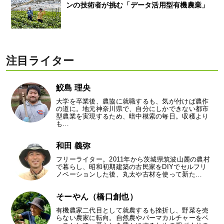
ンの技術者が挑む「データ活用型有機農業」
注目ライター
鮫島 理央
大学を卒業後、農協に就職するも、気が付けば農作
の道に。地元神奈川県で、自分にしかできない都市
型農業を実現するため、暗中模索の毎日。収穫より
も…
和田 義弥
フリーライター。2011年から茨城県筑波山麓の農村
で暮らし、昭和初期建築の古民家をDIYでセルフリ
ノベーションした後、丸太や古材を使って新た…
そーやん（橋口創也）
有機農家二代目として就農するも挫折し、野菜を売
らない農家に転向。自然農やパーマカルチャーをベ