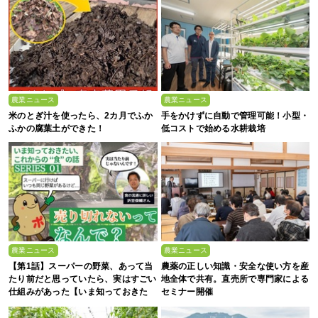
農業ニュース
農業ニュース
米のとぎ汁を使ったら、2カ月でふか
手をかけずに自動で管理可能！小型・
ふかの腐葉土ができた！
低コストで始める水耕栽培
農業ニュース
農業ニュース
【第1話】スーパーの野菜、あって当
農薬の正しい知識・安全な使い方を産
たり前だと思っていたら、実はすごい
地全体で共有。直売所で専門家による
仕組みがあった【いま知っておきた
セミナー開催
い、これからの”食”の話】