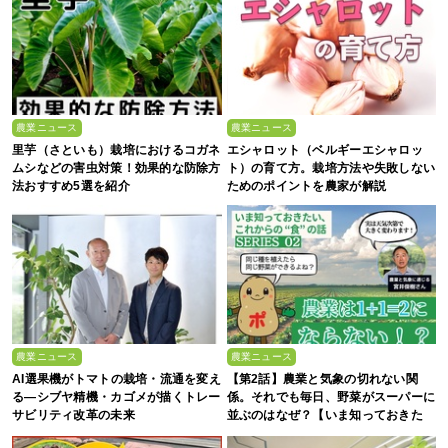
農業ニュース
農業ニュース
里芋（さといも）栽培におけるコガネ
エシャロット（ベルギーエシャロッ
ムシなどの害虫対策！効果的な防除方
ト）の育て方。栽培方法や失敗しない
法おすすめ5選を紹介
ためのポイントを農家が解説
農業ニュース
農業ニュース
AI選果機がトマトの栽培・流通を変え
【第2話】農業と気象の切れない関
る―シブヤ精機・カゴメが描くトレー
係。それでも毎日、野菜がスーパーに
サビリティ改革の未来
並ぶのはなぜ？【いま知っておきた
い、これからの”食”の話】