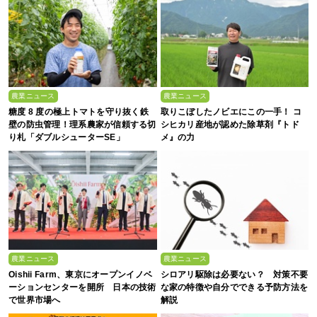
農業ニュース
農業ニュース
糖度 8 度の極上トマトを守り抜く鉄
取りこぼしたノビエにこの一手！ コ
壁の防虫管理！理系農家が信頼する切
シヒカリ産地が認めた除草剤『トド
り札「ダブルシューターSE」
メ』の力
農業ニュース
農業ニュース
Oishii Farm、東京にオープンイノベ
シロアリ駆除は必要ない？ 対策不要
ーションセンターを開所 日本の技術
な家の特徴や自分でできる予防方法を
で世界市場へ
解説