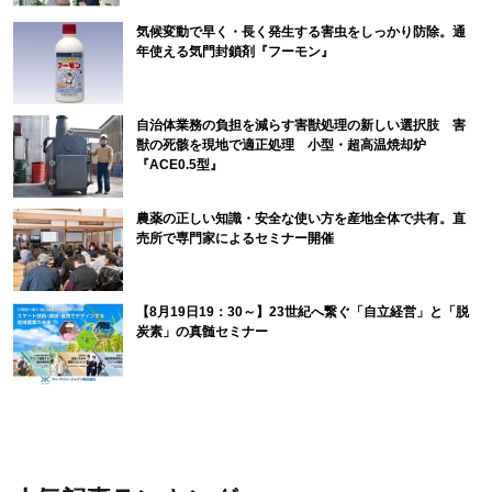
気候変動で早く・長く発生する害虫をしっかり防除。通
年使える気門封鎖剤『フーモン』
自治体業務の負担を減らす害獣処理の新しい選択肢 害
獣の死骸を現地で適正処理 小型・超高温焼却炉
『ACE0.5型』
農薬の正しい知識・安全な使い方を産地全体で共有。直
売所で専門家によるセミナー開催
【8月19日19：30～】23世紀へ繋ぐ「自立経営」と「脱
炭素」の真髄セミナー