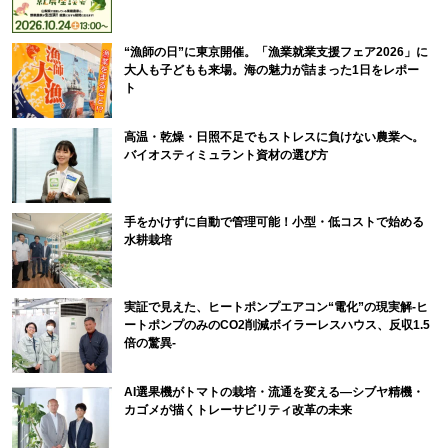
“漁師の日”に東京開催。「漁業就業支援フェア2026」に
大人も子どもも来場。海の魅力が詰まった1日をレポー
ト
高温・乾燥・日照不足でもストレスに負けない農業へ。
バイオスティミュラント資材の選び方
手をかけずに自動で管理可能！小型・低コストで始める
水耕栽培
実証で見えた、ヒートポンプエアコン“電化”の現実解-ヒ
ートポンプのみのCO2削減ボイラーレスハウス、反収1.5
倍の驚異-
AI選果機がトマトの栽培・流通を変える―シブヤ精機・
カゴメが描くトレーサビリティ改革の未来