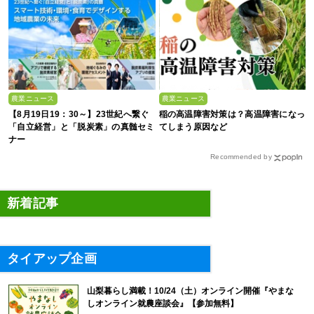
農業ニュース
農業ニュース
【8月19日19：30～】23世紀へ繋ぐ
稲の高温障害対策は？高温障害になっ
「自立経営」と「脱炭素」の真髄セミ
てしまう原因など
ナー
Recommended by
新着記事
タイアップ企画
山梨暮らし満載！10/24（土）オンライン開催『やまな
しオンライン就農座談会』【参加無料】