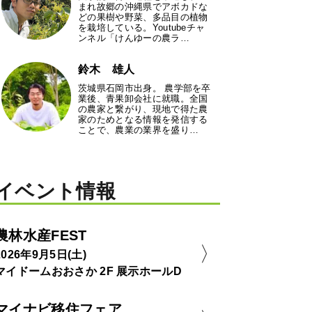
まれ故郷の沖縄県でアボカドな
どの果樹や野菜、多品目の植物
を栽培している。Youtubeチャ
ンネル「けんゆーの農ラ…
鈴木 雄人
茨城県石岡市出身。 農学部を卒
業後、青果卸会社に就職。全国
の農家と繋がり、現地で得た農
家のためとなる情報を発信する
ことで、農業の業界を盛り…
イベント情報
農林水産FEST
2026年9月5日(土)
マイドームおおさか 2F 展示ホールD
マイナビ移住フェア