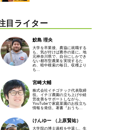
注目ライター
鮫島 理央
大学を卒業後、農協に就職する
も、気が付けば農作の道に。地
元神奈川県で、自分にしかでき
ない都市型農業を実現するた
め、暗中模索の毎日。収穫より
も…
宮崎大輔
株式会社イチゴテック代表取締
役。イチゴ農園の立ち上げや経
営改善をサポートしながら、
YouTubeで家庭菜園のお役立ち
情報を発信。著書『おうち…
けんゆー （上原賢祐）
大学院の博士過程を中退し、生