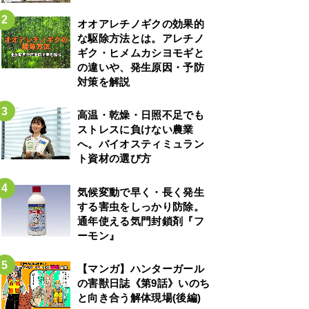
オオアレチノギクの効果的
な駆除方法とは。アレチノ
ギク・ヒメムカシヨモギと
の違いや、発生原因・予防
対策を解説
高温・乾燥・日照不足でも
ストレスに負けない農業
へ。バイオスティミュラン
ト資材の選び方
気候変動で早く・長く発生
する害虫をしっかり防除。
通年使える気門封鎖剤『フ
ーモン』
【マンガ】ハンターガール
の害獣日誌《第9話》いのち
と向き合う解体現場(後編)