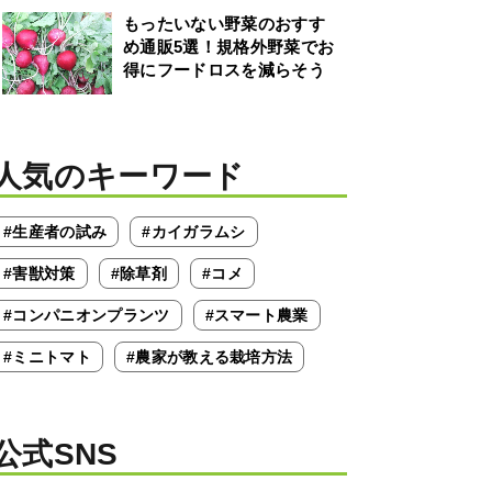
もったいない野菜のおすす
め通販5選！規格外野菜でお
得にフードロスを減らそう
人気のキーワード
#生産者の試み
#カイガラムシ
#害獣対策
#除草剤
#コメ
#コンパニオンプランツ
#スマート農業
#ミニトマト
#農家が教える栽培方法
公式SNS