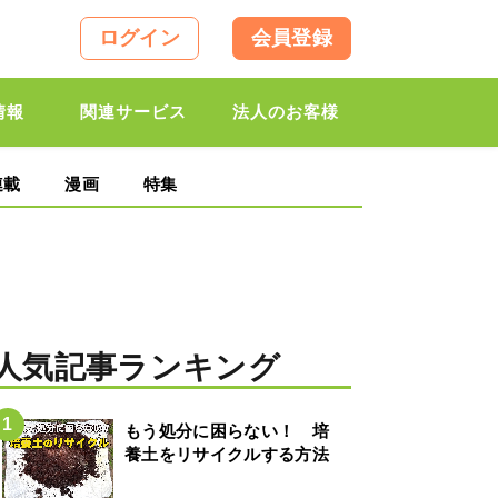
ログイン
会員登録
情報
関連サービス
法人のお客様
連載
漫画
特集
人気記事ランキング
もう処分に困らない！ 培
養土をリサイクルする方法