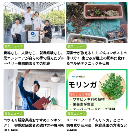
農業ニュース
農業ニュース
農地なし、人脈なし、就農経験なし。
菜園士が教えるミミズ式コンポストの
元エンジニアが自らの手で掴んだブル
作り方！ 生ごみが極上の肥料に化け
ーベリー農園開園までの軌跡
るマル秘テクニックを伝授
農業ニュース
農業ニュース
コウモリ駆除業者おすすめランキン
スーパーフード「モリンガ」とは？
グ！ 害獣駆除業者の選び方や費用相
栄養素や活用法、家庭菜園の方法など
場も解説
を解説