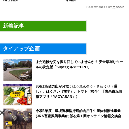
Recommended by
新着記事
タイアップ企画
まだ危険な刃を振り回していませんか？ 安全草刈りツー
ルの決定版「SuperカルマーPRO」
8月は高値の山が分散：ほうれんそう・きゅうり（通
し）、はくさい（前半）、トマト（後半）【青果市況情
報アプリ「YAOYASAN」】
令和8年度 環境調和型持続的肉用牛生産体制推進事業
(JRA畜産振興事業)に係る第１回オンライン情報交換会