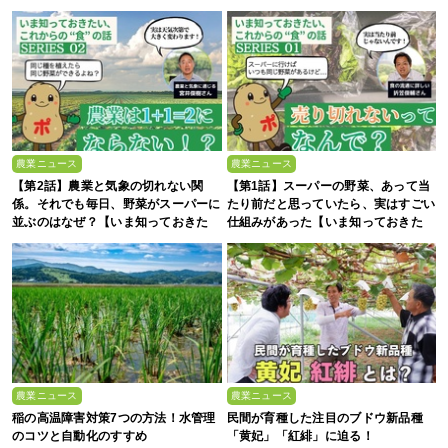
農業ニュース
農業ニュース
【第2話】農業と気象の切れない関
【第1話】スーパーの野菜、あって当
係。それでも毎日、野菜がスーパーに
たり前だと思っていたら、実はすごい
並ぶのはなぜ？【いま知っておきた
仕組みがあった【いま知っておきた
い、これからの”食”の話】
い、これからの”食”の話】
農業ニュース
農業ニュース
稲の高温障害対策7つの方法！水管理
民間が育種した注目のブドウ新品種
のコツと自動化のすすめ
「黄妃」「紅緋」に迫る！