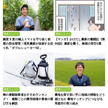
農業ニュース
農業ニュース
糖度 8 度の極上トマトを守り抜く鉄
【マンガ】かけだし農家の奮闘記《第
壁の防虫管理！理系農家が信頼する切
90話》農家を襲う、梅雨の苦労5選
り札「ダブルシューターSE」
農業ニュース
農業ニュース
蜂の巣駆除業者おすすめランキン
農地を探す担い手に地域の情報をどう
グ！ 種類ごとの費用相場や業者の選
届けるか 農地マッチングにつながる
び方を解説
常総市の取り組み