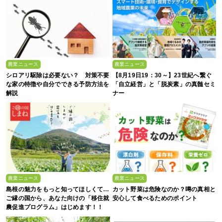
農業ニュース
農業ニュース
シロアリ駆除は必要ない？ 対策不要
【8月19日19：30～】23世紀へ繋ぐ
な家の特徴や自分でできる予防方法を
「自立経営」と「脱炭素」の真髄セミ
解説
ナー
農業ニュース
農業ニュース
島根の魅力をもっと知ってほしくて…
カット野菜は危険なのか？噂の真相と
ご縁の国から、あなた向けの「移住就
安心して食べるためのポイント
農促進プログラム」はじめます！！