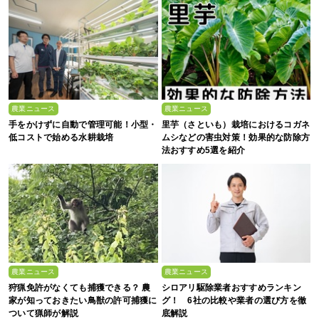
農業ニュース
農業ニュース
手をかけずに自動で管理可能！小型・
里芋（さといも）栽培におけるコガネ
低コストで始める水耕栽培
ムシなどの害虫対策！効果的な防除方
法おすすめ5選を紹介
農業ニュース
農業ニュース
狩猟免許がなくても捕獲できる？ 農
シロアリ駆除業者おすすめランキン
家が知っておきたい鳥獣の許可捕獲に
グ！ 6社の比較や業者の選び方を徹
ついて猟師が解説
底解説