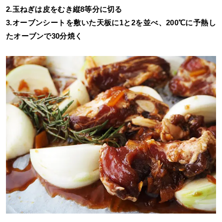
2.玉ねぎは皮をむき縦8等分に切る
3.オーブンシートを敷いた天板に1と2を並べ、200℃に予熱し
たオーブンで30分焼く