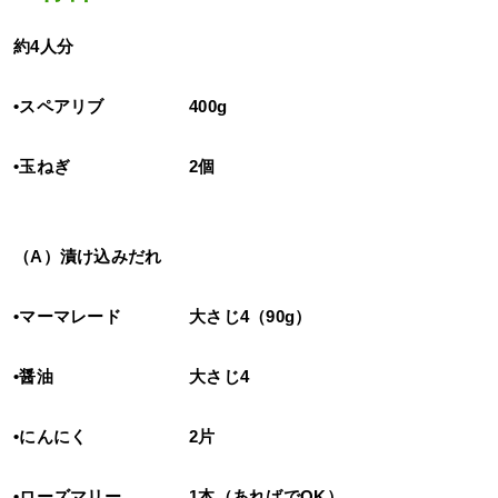
約4人分
•スペアリブ 400g
•玉ねぎ 2個
（A）漬け込みだれ
•マーマレード 大さじ4（90g）
•醤油 大さじ4
•にんにく 2片
•ローズマリー 1本（あればでOK）