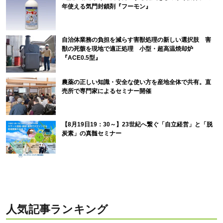
年使える気門封鎖剤『フーモン』
自治体業務の負担を減らす害獣処理の新しい選択肢 害
獣の死骸を現地で適正処理 小型・超高温焼却炉
『ACE0.5型』
農薬の正しい知識・安全な使い方を産地全体で共有。直
売所で専門家によるセミナー開催
【8月19日19：30～】23世紀へ繋ぐ「自立経営」と「脱
炭素」の真髄セミナー
人気記事ランキング