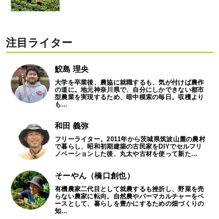
注目ライター
鮫島 理央
大学を卒業後、農協に就職するも、気が付けば農作
の道に。地元神奈川県で、自分にしかできない都市
型農業を実現するため、暗中模索の毎日。収穫より
も…
和田 義弥
フリーライター。2011年から茨城県筑波山麓の農村
で暮らし、昭和初期建築の古民家をDIYでセルフリ
ノベーションした後、丸太や古材を使って新た…
そーやん（橋口創也）
有機農家二代目として就農するも挫折し、野菜を売
らない農家に転向。自然農やパーマカルチャーをベ
ースとして、暮らしを豊かにするための畑づくりの
知…