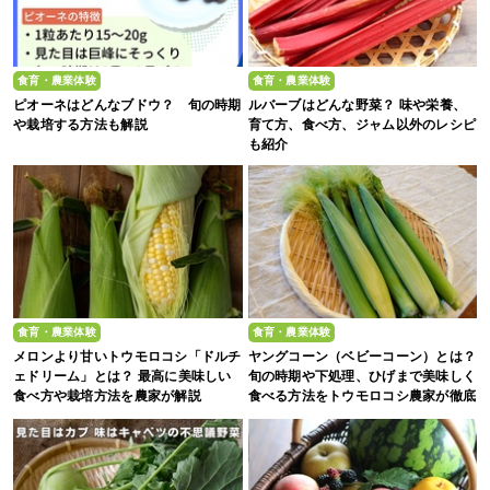
食育・農業体験
食育・農業体験
ピオーネはどんなブドウ？ 旬の時期
ルバーブはどんな野菜？ 味や栄養、
や栽培する方法も解説
育て方、食べ方、ジャム以外のレシピ
も紹介
食育・農業体験
食育・農業体験
メロンより甘いトウモロコシ「ドルチ
ヤングコーン（ベビーコーン）とは？
ェドリーム」とは？ 最高に美味しい
旬の時期や下処理、ひげまで美味しく
食べ方や栽培方法を農家が解説
食べる方法をトウモロコシ農家が徹底
解説！