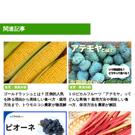
関連記事
食育・農業体験
食育・農業体験
ゴールドラッシュとは？ 圧倒的人気
トロピカルフルーツ「アテモヤ」って
を誇る理由から美味しい食べ方・栽培
どんな果物？ 栽培方法や美味しい食
方法まで、トウモロコシ農家が徹底解
べ方、保存方法を農家が解説
説