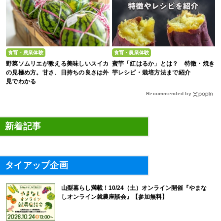
食育・農業体験
食育・農業体験
野菜ソムリエが教える美味しいスイカ
蜜芋「紅はるか」とは？ 特徴・焼き
の見極め方。甘さ、日持ちの良さは外
芋レシピ・栽培方法まで紹介
見でわかる
Recommended by
新着記事
タイアップ企画
山梨暮らし満載！10/24（土）オンライン開催『やまな
しオンライン就農座談会』【参加無料】