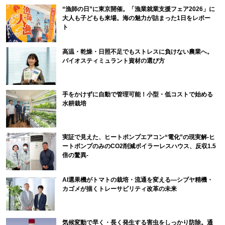
“漁師の日”に東京開催。「漁業就業支援フェア2026」に
大人も子どもも来場。海の魅力が詰まった1日をレポー
ト
高温・乾燥・日照不足でもストレスに負けない農業へ。
バイオスティミュラント資材の選び方
手をかけずに自動で管理可能！小型・低コストで始める
水耕栽培
実証で見えた、ヒートポンプエアコン“電化”の現実解-ヒ
ートポンプのみのCO2削減ボイラーレスハウス、反収1.5
倍の驚異-
AI選果機がトマトの栽培・流通を変える―シブヤ精機・
カゴメが描くトレーサビリティ改革の未来
気候変動で早く・長く発生する害虫をしっかり防除。通