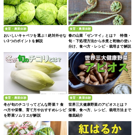
食育・農業体験
食育・農業体験
おいしいキャベツを選ぶ！絶対外せな
春の山菜「ゼンマイ」とは？ 特徴・
い3つのポイントを解説
旬・下処理方法から水煮と乾物の使い
分け、食べ方・レシピ・栽培まで解説
食育・農業体験
食育・農業体験
冬が旬のチコリってどんな野菜？ 食
世界三大健康野菜のアピオスとは？
べ方や栄養、育て方やおすすめレシピ
栄養、食べ方、レシピ、栽培方法まで
を野菜ソムリエが解説
徹底紹介