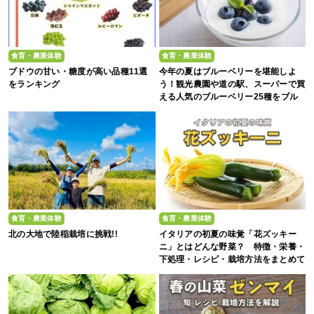
食育・農業体験
食育・農業体験
ブドウの甘い・糖度が高い品種11選
今年の夏はブルーベリーを堪能しよ
をランキング
う！観光農園や道の駅、スーパーで買
える人気のブルーベリー25種をブル
ーベリー農家の息子が解説
食育・農業体験
食育・農業体験
北の大地で陸稲栽培に挑戦!!
イタリアの初夏の味覚「花ズッキー
ニ」とはどんな野菜？ 特徴・栄養・
下処理・レシピ・栽培方法をまとめて
解説