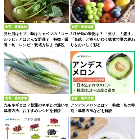
食育・農業体験
食育・農業体験
見た目はカブ、味はキャベツの「コー
8月が旬の果物は？ 「走り」「盛り」
ルラビ」とはどんな野菜？ 特徴・栄
「名残」と移ろいゆく味覚で夏の終わ
養・旬・レシピ・栽培方法まで解説
りをおいしく彩る
食育・農業体験
食育・農業体験
九条ネギとは？普通のネギとの違いや
アンデスメロンとは？ 特徴・旬の時
栽培方法、おすすめレシピを解説
期・栽培方法などを解説