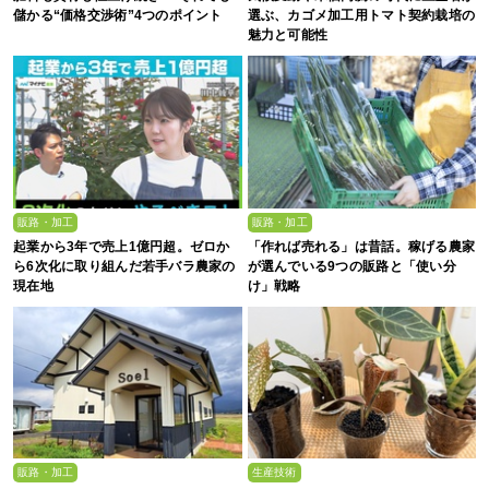
儲かる“価格交渉術”4つのポイント
選ぶ、カゴメ加工用トマト契約栽培の
魅力と可能性
販路・加工
販路・加工
起業から3年で売上1億円超。ゼロか
「作れば売れる」は昔話。稼げる農家
ら6次化に取り組んだ若手バラ農家の
が選んでいる9つの販路と「使い分
現在地
け」戦略
販路・加工
生産技術