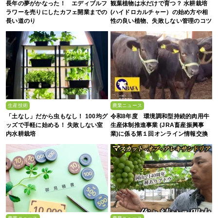
長年の夢がかなった！ エディブルフ
観葉植物は水だけで育つ？ 水耕栽培
ラワーを売りにしたカフェ開業までの
(ハイドロカルチャー）の始め方や相
長い道のり
性の良い植物、失敗しない管理のコツ
まで徹底解説
生産技術
農業ニュース
「土なし」だから虫もなし！ 100均グ
令和8年度 環境調和型持続的肉用牛
ッズで手軽に始める！ 失敗しない室
生産体制推進事業 (JRA畜産振興事
内水耕栽培
業)に係る第１回オンライン情報交換
会