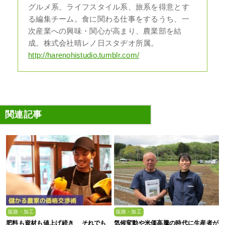
グルメ系、ライフスタイル系、旅系を得意とす
る編集チーム。食に関わる仕事をするうち、一
次産業への興味・関心が高まり、農業部を結
成。株式会社晴レノ日スタヂオ所属。
http://harenohistudio.tumblr.com/
関連記事
販路・加工
販路・加工
肥料も資材も値上げ続き それでも
気候変動や米価高騰の時代に生産者が