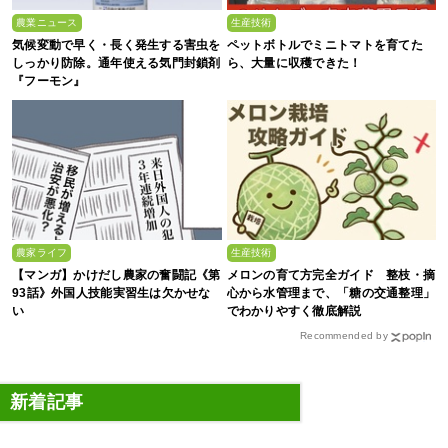
農業ニュース
生産技術
気候変動で早く・長く発生する害虫を
ペットボトルでミニトマトを育てた
しっかり防除。通年使える気門封鎖剤
ら、大量に収穫できた！
『フーモン』
農家ライフ
生産技術
【マンガ】かけだし農家の奮闘記《第
メロンの育て方完全ガイド 整枝・摘
93話》外国人技能実習生は欠かせな
心から水管理まで、「糖の交通整理」
い
でわかりやすく徹底解説
Recommended by
新着記事