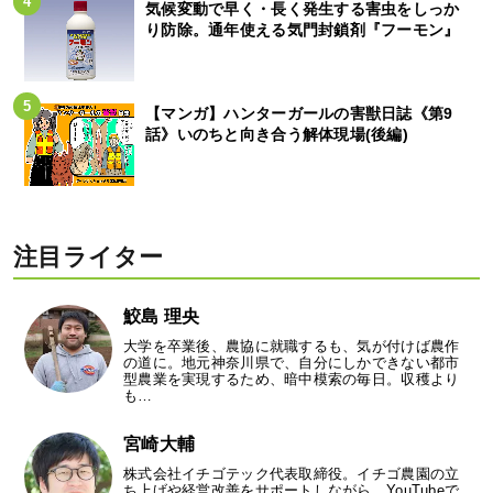
気候変動で早く・長く発生する害虫をしっか
り防除。通年使える気門封鎖剤『フーモン』
【マンガ】ハンターガールの害獣日誌《第9
話》いのちと向き合う解体現場(後編)
注目ライター
鮫島 理央
大学を卒業後、農協に就職するも、気が付けば農作
の道に。地元神奈川県で、自分にしかできない都市
型農業を実現するため、暗中模索の毎日。収穫より
も…
宮崎大輔
株式会社イチゴテック代表取締役。イチゴ農園の立
ち上げや経営改善をサポートしながら、YouTubeで