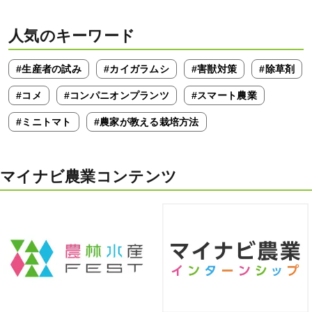
人気のキーワード
#生産者の試み
#カイガラムシ
#害獣対策
#除草剤
#コメ
#コンパニオンプランツ
#スマート農業
#ミニトマト
#農家が教える栽培方法
マイナビ農業コンテンツ