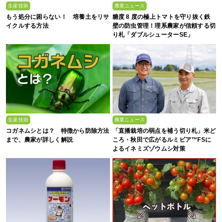
生産技術
農業ニュース
もう処分に困らない！ 培養土をリサ
糖度 8 度の極上トマトを守り抜く鉄
イクルする方法
壁の防虫管理！理系農家が信頼する切
り札「ダブルシューターSE」
生産技術
農業ニュース
コガネムシとは？ 特徴から防除方法
「直播栽培の弱点を補う切り札」米ど
まで、農家が詳しく解説
ころ・秋田で広がるルミビア™FSに
よるイネミズゾウムシ対策