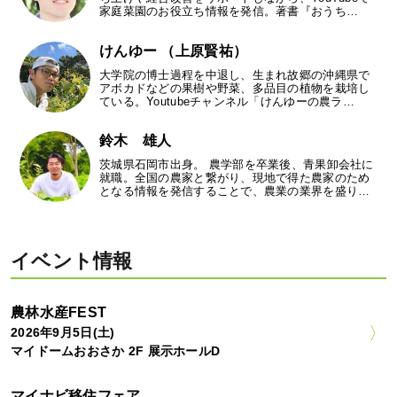
家庭菜園のお役立ち情報を発信。著書『おうち…
けんゆー （上原賢祐）
大学院の博士過程を中退し、生まれ故郷の沖縄県で
アボカドなどの果樹や野菜、多品目の植物を栽培し
ている。Youtubeチャンネル「けんゆーの農ラ…
鈴木 雄人
茨城県石岡市出身。 農学部を卒業後、青果卸会社に
就職。全国の農家と繋がり、現地で得た農家のため
となる情報を発信することで、農業の業界を盛り…
イベント情報
農林水産FEST
2026年9月5日(土)
マイドームおおさか 2F 展示ホールD
マイナビ移住フェア