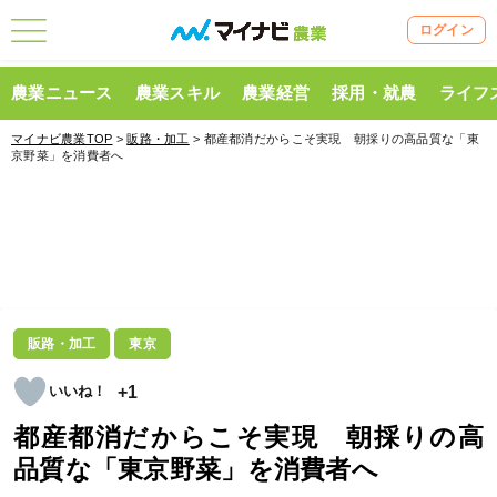
ログイン
農業ニュース
農業スキル
農業経営
採用・就農
ライフ
マイナビ農業TOP
>
販路・加工
> 都産都消だからこそ実現 朝採りの高品質な「東
京野菜」を消費者へ
販路・加工
東京
+1
都産都消だからこそ実現 朝採りの高
品質な「東京野菜」を消費者へ