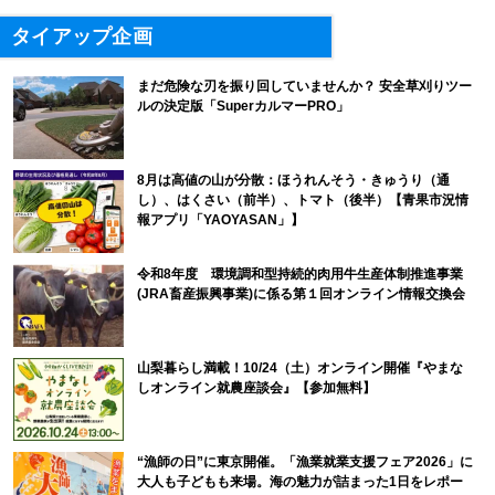
タイアップ企画
まだ危険な刃を振り回していませんか？ 安全草刈りツー
ルの決定版「SuperカルマーPRO」
8月は高値の山が分散：ほうれんそう・きゅうり（通
し）、はくさい（前半）、トマト（後半）【青果市況情
報アプリ「YAOYASAN」】
令和8年度 環境調和型持続的肉用牛生産体制推進事業
(JRA畜産振興事業)に係る第１回オンライン情報交換会
山梨暮らし満載！10/24（土）オンライン開催『やまな
しオンライン就農座談会』【参加無料】
“漁師の日”に東京開催。「漁業就業支援フェア2026」に
大人も子どもも来場。海の魅力が詰まった1日をレポー