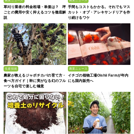
農業ニュース
農業ニュース
草刈り業者の料金相場・単価は？ 坪
手間もコストもかかる。それでもマス
ごとの費用や安く抑えるコツを徹底解
カット・オブ・アレキサンドリアを作
説
り続けるワケ
生産技術
農業ニュース
農家が教えるジャボチカバの育て方・
イチゴの植物工場Oishii Farmが年内
食べ方ガイド｜幹に実がなる幻のフル
にも国内販売へ
ーツを自宅で楽しむ極意