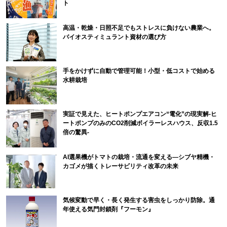
ト
高温・乾燥・日照不足でもストレスに負けない農業へ。
バイオスティミュラント資材の選び方
手をかけずに自動で管理可能！小型・低コストで始める
水耕栽培
実証で見えた、ヒートポンプエアコン“電化”の現実解-ヒ
ートポンプのみのCO2削減ボイラーレスハウス、反収1.5
倍の驚異-
AI選果機がトマトの栽培・流通を変える―シブヤ精機・
カゴメが描くトレーサビリティ改革の未来
気候変動で早く・長く発生する害虫をしっかり防除。通
年使える気門封鎖剤『フーモン』