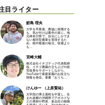
注目ライター
鮫島 理央
大学を卒業後、農協に就職する
も、気が付けば農作の道に。地
元神奈川県で、自分にしかでき
ない都市型農業を実現するた
め、暗中模索の毎日。収穫より
も…
宮崎大輔
株式会社イチゴテック代表取締
役。イチゴ農園の立ち上げや経
営改善をサポートしながら、
YouTubeで家庭菜園のお役立ち
情報を発信。著書『おうち…
けんゆー （上原賢祐）
大学院の博士過程を中退し、生
まれ故郷の沖縄県でアボカドな
どの果樹や野菜、多品目の植物
を栽培している。Youtubeチャ