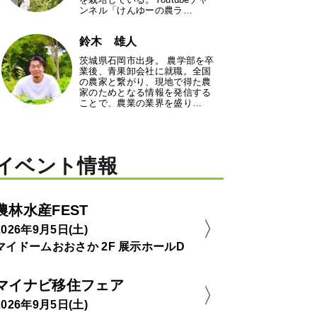
ンネル「けんゆーの農ラ…
鈴木 雄人
茨城県石岡市出身。 農学部を卒
業後、青果卸会社に就職。全国
の農家と繋がり、現地で得た農
家のためとなる情報を発信する
ことで、農業の業界を盛り…
イベント情報
農林水産FEST
2026年9月5日(土)
マイドームおおさか 2F 展示ホールD
マイナビ移住フェア
2026年9月5日(土)