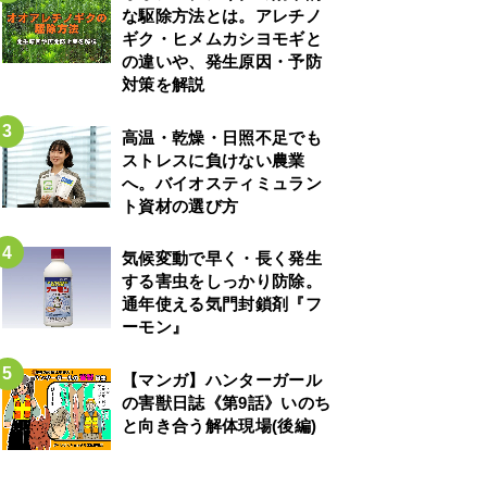
な駆除方法とは。アレチノ
ギク・ヒメムカシヨモギと
の違いや、発生原因・予防
対策を解説
高温・乾燥・日照不足でも
ストレスに負けない農業
へ。バイオスティミュラン
ト資材の選び方
気候変動で早く・長く発生
する害虫をしっかり防除。
通年使える気門封鎖剤『フ
ーモン』
【マンガ】ハンターガール
の害獣日誌《第9話》いのち
と向き合う解体現場(後編)