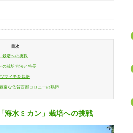
目次
」栽培への挑戦
ンの栽培方法と特長
サツマイモを栽培
ン豊富な佐賀西部コロニーの鶏卵
「海水ミカン」栽培への挑戦