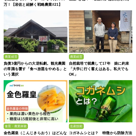
万！【岩佐と紐解く戦略農業#21】
農業経営
農業経営
負債3億円からの大逆転劇。観光農園
自然栽培で就農して17年 娘に約束
の常識を覆す「食べ放題をやめる」と
「大学に行く蓄えはある。私大でも
いう選択
OK」
食育・農業体験
生産技術
金色羅皇（こんじきらおう）はどんな
コガネムシとは？ 特徴から防除方法