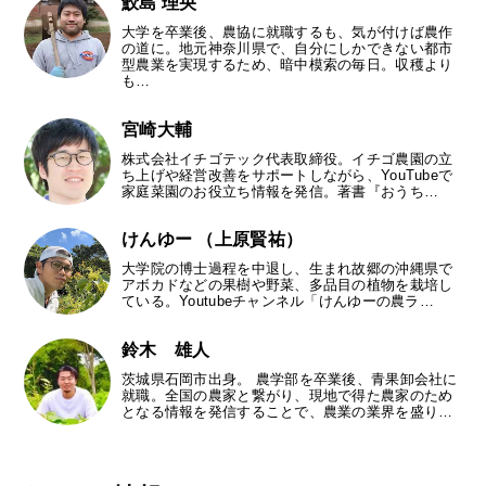
鮫島 理央
大学を卒業後、農協に就職するも、気が付けば農作
の道に。地元神奈川県で、自分にしかできない都市
型農業を実現するため、暗中模索の毎日。収穫より
も…
宮崎大輔
株式会社イチゴテック代表取締役。イチゴ農園の立
ち上げや経営改善をサポートしながら、YouTubeで
家庭菜園のお役立ち情報を発信。著書『おうち…
けんゆー （上原賢祐）
大学院の博士過程を中退し、生まれ故郷の沖縄県で
アボカドなどの果樹や野菜、多品目の植物を栽培し
ている。Youtubeチャンネル「けんゆーの農ラ…
鈴木 雄人
茨城県石岡市出身。 農学部を卒業後、青果卸会社に
就職。全国の農家と繋がり、現地で得た農家のため
となる情報を発信することで、農業の業界を盛り…