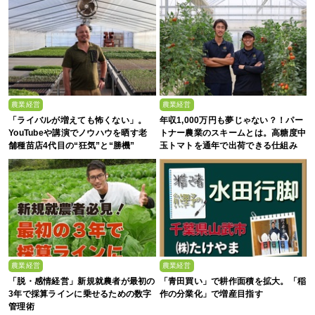
農業経営
農業経営
「ライバルが増えても怖くない」。
年収1,000万円も夢じゃない？！パー
YouTubeや講演でノウハウを晒す老
トナー農業のスキームとは。高糖度中
舗種苗店4代目の“狂気”と“勝機”
玉トマトを通年で出荷できる仕組み
農業経営
農業経営
「脱・感情経営」新規就農者が最初の
「青田買い」で耕作面積を拡大。「稲
3年で採算ラインに乗せるための数字
作の分業化」で増産目指す
管理術