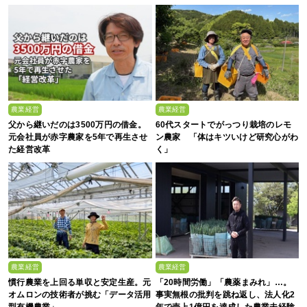
農業経営
農業経営
父から継いだのは3500万円の借金。
60代スタートでがっつり栽培のレモ
元会社員が赤字農家を5年で再生させ
ン農家 「体はキツいけど研究心がわ
た経営改革
く」
農業経営
農業経営
慣行農業を上回る単収と安定生産。元
「20時間労働」「農薬まみれ」…。
オムロンの技術者が挑む「データ活用
事実無根の批判を跳ね返し、法人化2
型有機農業」
年で売上1億円を達成した農業未経験