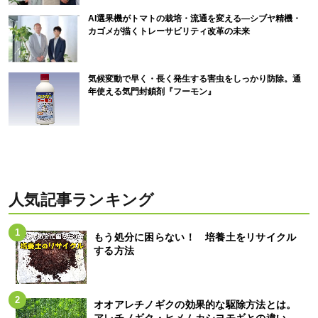
AI選果機がトマトの栽培・流通を変える―シブヤ精機・
カゴメが描くトレーサビリティ改革の未来
気候変動で早く・長く発生する害虫をしっかり防除。通
年使える気門封鎖剤『フーモン』
人気記事ランキング
もう処分に困らない！ 培養土をリサイクル
する方法
オオアレチノギクの効果的な駆除方法とは。