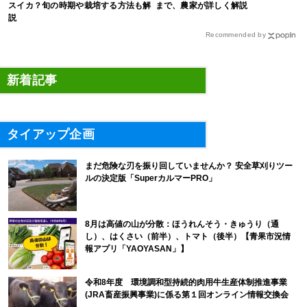
スイカ？旬の時期や栽培する方法も解
まで、農家が詳しく解説
説
Recommended by
新着記事
タイアップ企画
まだ危険な刃を振り回していませんか？ 安全草刈りツー
ルの決定版「SuperカルマーPRO」
8月は高値の山が分散：ほうれんそう・きゅうり（通
し）、はくさい（前半）、トマト（後半）【青果市況情
報アプリ「YAOYASAN」】
令和8年度 環境調和型持続的肉用牛生産体制推進事業
(JRA畜産振興事業)に係る第１回オンライン情報交換会