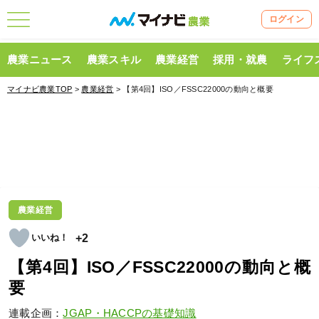
ログイン
農業ニュース
農業スキル
農業経営
採用・就農
ライフ
マイナビ農業TOP
>
農業経営
> 【第4回】ISO／FSSC22000の動向と概要
農業経営
+2
【第4回】ISO／FSSC22000の動向と概
要
連載企画：
JGAP・HACCPの基礎知識