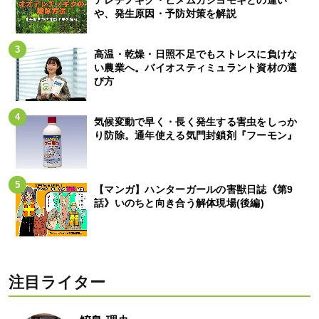
アレチノギク・ヒメムカシヨモギとの違い
や、発生原因・予防対策を解説
高温・乾燥・日照不足でもストレスに負けな
い農業へ。バイオスティミュラント資材の選
び方
気候変動で早く・長く発生する害虫をしっか
り防除。通年使える気門封鎖剤『フーモン』
【マンガ】ハンターガールの害獣日誌《第9
話》いのちと向き合う解体現場(後編)
注目ライター