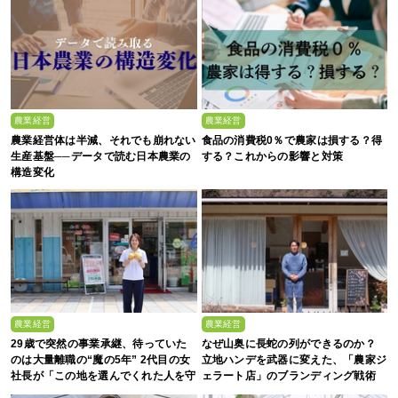
農業経営
農業経営
農業経営体は半減、それでも崩れない
食品の消費税0％で農家は損する？得
生産基盤──データで読む日本農業の
する？これからの影響と対策
構造変化
農業経営
農業経営
29歳で突然の事業承継、待っていた
なぜ山奥に長蛇の列ができるのか？
のは大量離職の“魔の5年” 2代目の女
立地ハンデを武器に変えた、「農家ジ
社長が「この地を選んでくれた人を守
ェラート店」のブランディング戦術
る」と誓った日