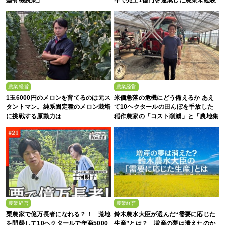
の若者たち
農業経営
農業経営
1玉6000円のメロンを育てるのは元ス
米価急落の危機にどう備えるか あえ
タントマン。純系固定種のメロン栽培
て10ヘクタールの田んぼを手放した
に挑戦する原動力は
稲作農家の「コスト削減」と「農地集
約」
農業経営
農業経営
栗農家で億万長者になれる？！ 荒地
鈴木農水大臣が選んだ“需要に応じた
を開墾して10ヘクタールで年商5000
生産”とは？ 増産の夢は潰えたのか