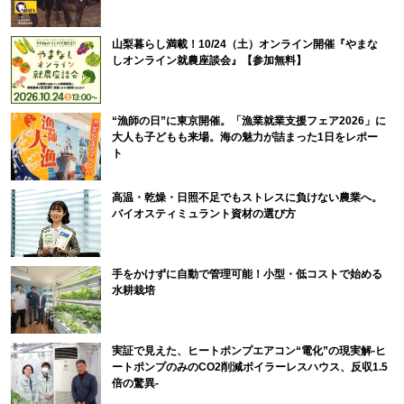
山梨暮らし満載！10/24（土）オンライン開催『やまな
しオンライン就農座談会』【参加無料】
“漁師の日”に東京開催。「漁業就業支援フェア2026」に
大人も子どもも来場。海の魅力が詰まった1日をレポー
ト
高温・乾燥・日照不足でもストレスに負けない農業へ。
バイオスティミュラント資材の選び方
手をかけずに自動で管理可能！小型・低コストで始める
水耕栽培
実証で見えた、ヒートポンプエアコン“電化”の現実解-ヒ
ートポンプのみのCO2削減ボイラーレスハウス、反収1.5
倍の驚異-