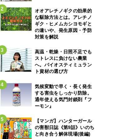
オオアレチノギクの効果的
な駆除方法とは。アレチノ
ギク・ヒメムカシヨモギと
の違いや、発生原因・予防
対策を解説
高温・乾燥・日照不足でも
ストレスに負けない農業
へ。バイオスティミュラン
ト資材の選び方
気候変動で早く・長く発生
する害虫をしっかり防除。
通年使える気門封鎖剤『フ
ーモン』
【マンガ】ハンターガール
の害獣日誌《第9話》いのち
と向き合う解体現場(後編)