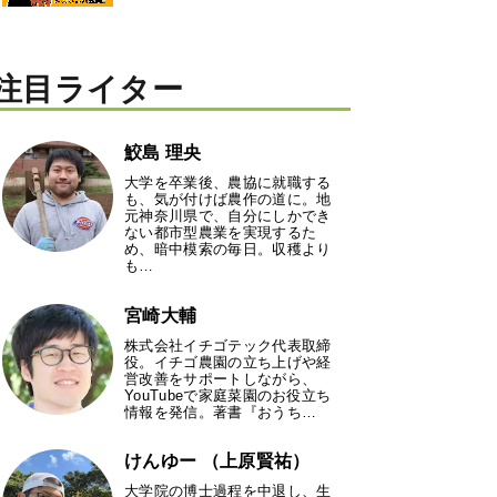
注目ライター
鮫島 理央
大学を卒業後、農協に就職する
も、気が付けば農作の道に。地
元神奈川県で、自分にしかでき
ない都市型農業を実現するた
め、暗中模索の毎日。収穫より
も…
宮崎大輔
株式会社イチゴテック代表取締
役。イチゴ農園の立ち上げや経
営改善をサポートしながら、
YouTubeで家庭菜園のお役立ち
情報を発信。著書『おうち…
けんゆー （上原賢祐）
大学院の博士過程を中退し、生