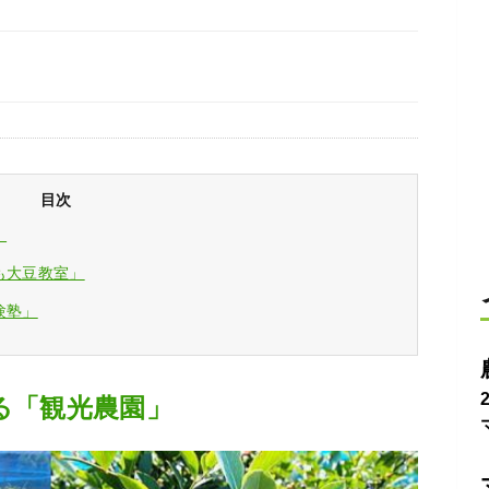
目次
」
も大豆教室」
験塾」
る「観光農園」