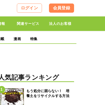
ログイン
会員登録
情報
関連サービス
法人のお客様
連載
漫画
特集
人気記事ランキング
もう処分に困らない！ 培
養土をリサイクルする方法