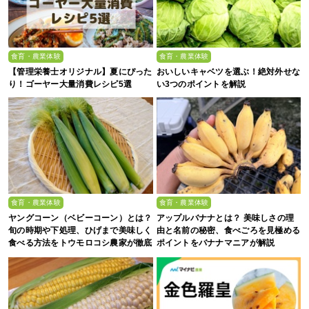
食育・農業体験
食育・農業体験
【管理栄養士オリジナル】夏にぴった
おいしいキャベツを選ぶ！絶対外せな
り！ゴーヤー大量消費レシピ5選
い3つのポイントを解説
食育・農業体験
食育・農業体験
ヤングコーン（ベビーコーン）とは？
アップルバナナとは？ 美味しさの理
旬の時期や下処理、ひげまで美味しく
由と名前の秘密、食べごろを見極める
食べる方法をトウモロコシ農家が徹底
ポイントをバナナマニアが解説
解説！