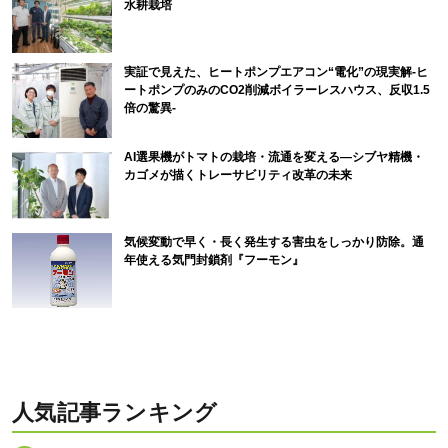
水耕栽培
実証で見えた、ヒートポンプエアコン“電化”の現実解-ヒ
ートポンプのみのCO2削減ボイラーレスハウス、反収1.5
倍の驚異-
AI選果機がトマトの栽培・流通を変える―シブヤ精機・
カゴメが描くトレーサビリティ改革の未来
気候変動で早く・長く発生する害虫をしっかり防除。通
年使える気門封鎖剤『フーモン』
人気記事ランキング