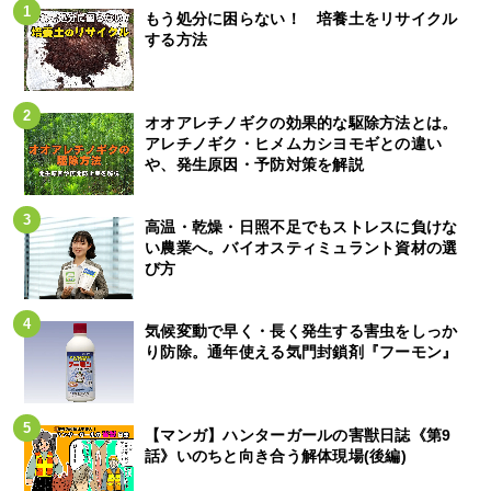
もう処分に困らない！ 培養土をリサイクル
する方法
オオアレチノギクの効果的な駆除方法とは。
アレチノギク・ヒメムカシヨモギとの違い
や、発生原因・予防対策を解説
高温・乾燥・日照不足でもストレスに負けな
い農業へ。バイオスティミュラント資材の選
び方
気候変動で早く・長く発生する害虫をしっか
り防除。通年使える気門封鎖剤『フーモン』
【マンガ】ハンターガールの害獣日誌《第9
話》いのちと向き合う解体現場(後編)