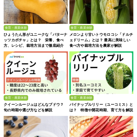
食育・農業体験
食育・農業体験
ひょうたん形がユニークな「バターナ
メロンより甘いトウモロコシ「ドルチ
ッツカボチャ」とは？ 栄養、食べ
ェドリーム」とは？ 最高に美味しい
方、レシピ、栽培方法まで徹底紹介
食べ方や栽培方法を農家が解説
食育・農業体験
食育・農業体験
クイーンルージュはどんなブドウ？
パイナップルリリー（ユーコミス）と
旬の時期や選び方などを解説
は？ 特徴や開花時期、育て方を解説