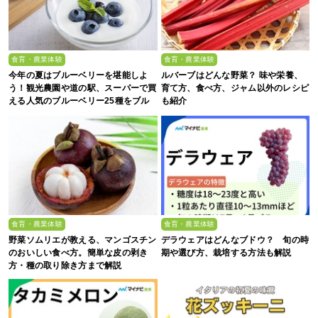
食育・農業体験
食育・農業体験
今年の夏はブルーベリーを堪能しよ
ルバーブはどんな野菜？ 味や栄養、
う！観光農園や道の駅、スーパーで買
育て方、食べ方、ジャム以外のレシピ
える人気のブルーベリー25種をブル
も紹介
ーベリー農家の息子が解説
食育・農業体験
食育・農業体験
野菜ソムリエが教える、マンゴスチン
デラウェアはどんなブドウ？ 旬の時
のおいしい食べ方。簡単な皮の剥き
期や選び方、栽培する方法も解説
方・種の取り除き方まで解説