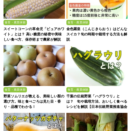
食育・農業体験
食育・農業体験
スイートコーンの革命児「ピュアホワ
金色羅皇（こんじきらおう）はどんな
イト」とは？ 高い糖度の秘密や美味
スイカ？旬の時期や栽培する方法も解
しい食べ方、保存術まで農家が解説
説
食育・農業体験
食育・農業体験
野菜ソムリエが教える、美味しい梨の
千葉の伝統野菜「ハグラウリ」と
選び方。味と食べごろは見た目・香
は？ 旬や栽培方法、おいしく食べる
り・品種でわかる！
レシピを解説【日本伝統野菜推進協会
監修】