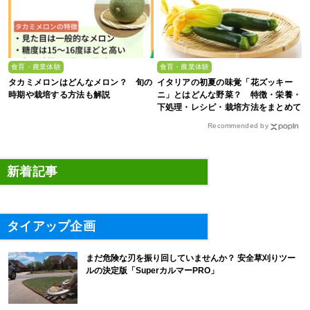
食育・農業体験
食育・農業体験
タカミメロンはどんなメロン？ 旬の
イタリアの初夏の味覚「花ズッキー
時期や栽培する方法も解説
ニ」とはどんな野菜？ 特徴・栄養・
下処理・レシピ・栽培方法をまとめて
解説
Recommended by
新着記事
タイアップ企画
まだ危険な刃を振り回していませんか？ 安全草刈りツー
ルの決定版「SuperカルマーPRO」