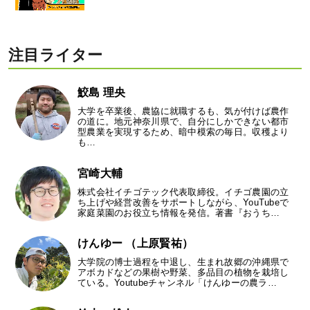
注目ライター
鮫島 理央
大学を卒業後、農協に就職するも、気が付けば農作
の道に。地元神奈川県で、自分にしかできない都市
型農業を実現するため、暗中模索の毎日。収穫より
も…
宮崎大輔
株式会社イチゴテック代表取締役。イチゴ農園の立
ち上げや経営改善をサポートしながら、YouTubeで
家庭菜園のお役立ち情報を発信。著書『おうち…
けんゆー （上原賢祐）
大学院の博士過程を中退し、生まれ故郷の沖縄県で
アボカドなどの果樹や野菜、多品目の植物を栽培し
ている。Youtubeチャンネル「けんゆーの農ラ…