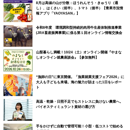
8月は高値の山が分散：ほうれんそう・きゅうり（通
し）、はくさい（前半）、トマト（後半）【青果市況情
報アプリ「YAOYASAN」】
令和8年度 環境調和型持続的肉用牛生産体制推進事業
(JRA畜産振興事業)に係る第１回オンライン情報交換会
山梨暮らし満載！10/24（土）オンライン開催『やまな
しオンライン就農座談会』【参加無料】
“漁師の日”に東京開催。「漁業就業支援フェア2026」に
大人も子どもも来場。海の魅力が詰まった1日をレポー
ト
高温・乾燥・日照不足でもストレスに負けない農業へ。
バイオスティミュラント資材の選び方
手をかけずに自動で管理可能！小型・低コストで始める