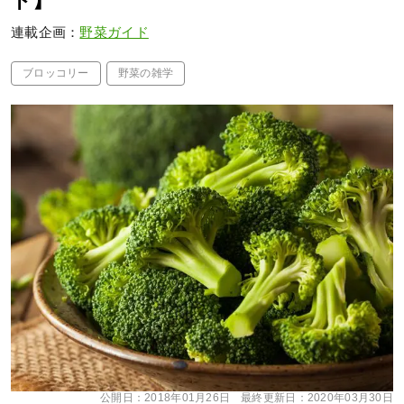
ド】
連載企画：
野菜ガイド
ブロッコリー
野菜の雑学
公開日：
2018年01月26日
最終更新日：
2020年03月30日