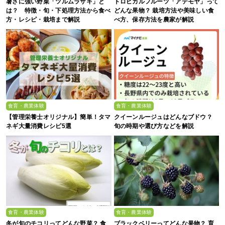
暑さに強い野菜「ツルムラサキ」と
トロピカルフルーツ「アテモヤ」って
は？ 特徴・旬・下処理方法から食べ
どんな果物？ 栽培方法や美味しい食
方・レシピ・栽培まで解説
べ方、保存方法を農家が解説
食育・農業体験
食育・農業体験
【管理栄養士オリジナル】簡単！タマ
クイーンルージュはどんなブドウ？
ネギ大量消費レシピ5選
旬の時期や選び方などを解説
食育・農業体験
食育・農業体験
冬が旬のチコリってどんな野菜？ 食
ブラックベリーってどんな果物？ 育