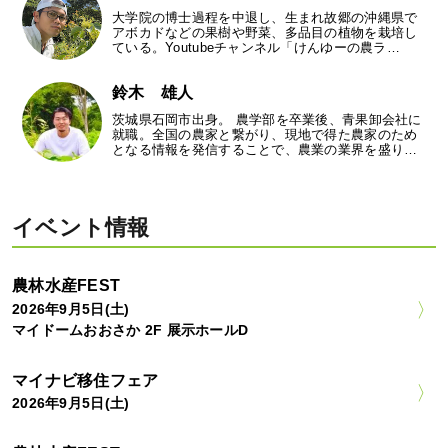
大学院の博士過程を中退し、生まれ故郷の沖縄県で
アボカドなどの果樹や野菜、多品目の植物を栽培し
ている。Youtubeチャンネル「けんゆーの農ラ…
鈴木 雄人
茨城県石岡市出身。 農学部を卒業後、青果卸会社に
就職。全国の農家と繋がり、現地で得た農家のため
となる情報を発信することで、農業の業界を盛り…
イベント情報
農林水産FEST
2026年9月5日(土)
マイドームおおさか 2F 展示ホールD
マイナビ移住フェア
2026年9月5日(土)