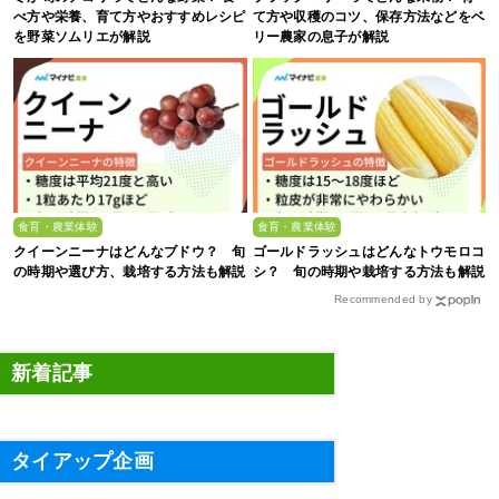
べ方や栄養、育て方やおすすめレシピ
て方や収穫のコツ、保存方法などをベ
を野菜ソムリエが解説
リー農家の息子が解説
食育・農業体験
食育・農業体験
クイーンニーナはどんなブドウ？ 旬
ゴールドラッシュはどんなトウモロコ
の時期や選び方、栽培する方法も解説
シ？ 旬の時期や栽培する方法も解説
Recommended by
新着記事
タイアップ企画