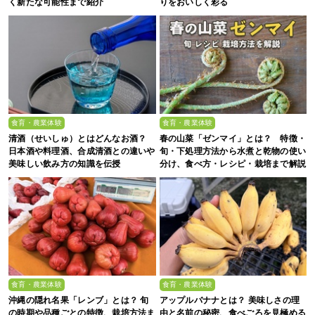
く新たな可能性まで紹介
りをおいしく彩る
食育・農業体験
食育・農業体験
清酒（せいしゅ）とはどんなお酒？
春の山菜「ゼンマイ」とは？ 特徴・
日本酒や料理酒、合成清酒との違いや
旬・下処理方法から水煮と乾物の使い
美味しい飲み方の知識を伝授
分け、食べ方・レシピ・栽培まで解説
食育・農業体験
食育・農業体験
沖縄の隠れ名果「レンブ」とは？ 旬
アップルバナナとは？ 美味しさの理
の時期や品種ごとの特徴、栽培方法ま
由と名前の秘密、食べごろを見極める