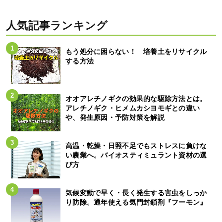
人気記事ランキング
もう処分に困らない！ 培養土をリサイクル
する方法
オオアレチノギクの効果的な駆除方法とは。
アレチノギク・ヒメムカシヨモギとの違い
や、発生原因・予防対策を解説
高温・乾燥・日照不足でもストレスに負けな
い農業へ。バイオスティミュラント資材の選
び方
気候変動で早く・長く発生する害虫をしっか
り防除。通年使える気門封鎖剤『フーモン』