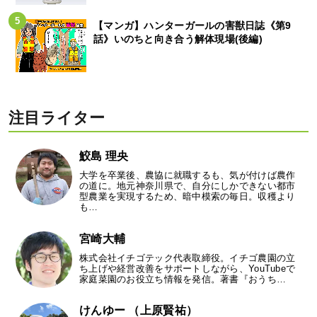
【マンガ】ハンターガールの害獣日誌《第9
話》いのちと向き合う解体現場(後編)
注目ライター
鮫島 理央
大学を卒業後、農協に就職するも、気が付けば農作
の道に。地元神奈川県で、自分にしかできない都市
型農業を実現するため、暗中模索の毎日。収穫より
も…
宮崎大輔
株式会社イチゴテック代表取締役。イチゴ農園の立
ち上げや経営改善をサポートしながら、YouTubeで
家庭菜園のお役立ち情報を発信。著書『おうち…
けんゆー （上原賢祐）