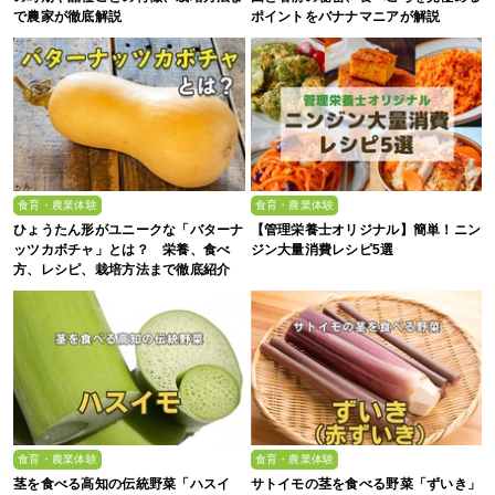
で農家が徹底解説
ポイントをバナナマニアが解説
食育・農業体験
食育・農業体験
ひょうたん形がユニークな「バターナ
【管理栄養士オリジナル】簡単！ニン
ッツカボチャ」とは？ 栄養、食べ
ジン大量消費レシピ5選
方、レシピ、栽培方法まで徹底紹介
食育・農業体験
食育・農業体験
茎を食べる高知の伝統野菜「ハスイ
サトイモの茎を食べる野菜「ずいき」