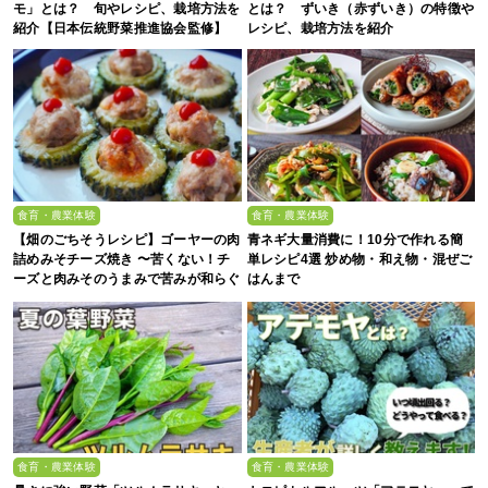
モ」とは？ 旬やレシピ、栽培方法を
とは？ ずいき（赤ずいき）の特徴や
紹介【日本伝統野菜推進協会監修】
レシピ、栽培方法を紹介
食育・農業体験
食育・農業体験
【畑のごちそうレシピ】ゴーヤーの肉
青ネギ大量消費に！10分で作れる簡
詰めみそチーズ焼き 〜苦くない！チ
単レシピ4選 炒め物・和え物・混ぜご
ーズと肉みそのうまみで苦みが和らぐ
はんまで
ひと口おかず〜
食育・農業体験
食育・農業体験