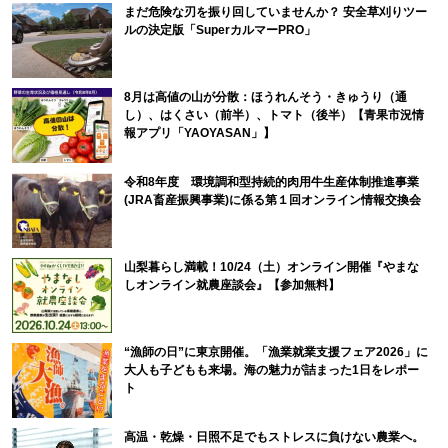
まだ危険な刃を振り回していませんか？ 安全草刈りツー
ルの決定版「SuperカルマーPRO」
8月は高値の山が分散：ほうれんそう・きゅうり（通
し）、はくさい（前半）、トマト（後半）【青果市況情
報アプリ「YAOYASAN」】
令和8年度 環境調和型持続的肉用牛生産体制推進事業
(JRA畜産振興事業)に係る第１回オンライン情報交換会
山梨暮らし満載！10/24（土）オンライン開催『やまな
しオンライン就農座談会』【参加無料】
“漁師の日”に東京開催。「漁業就業支援フェア2026」に
大人も子どもも来場。海の魅力が詰まった1日をレポー
ト
高温・乾燥・日照不足でもストレスに負けない農業へ。