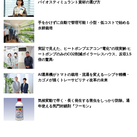
バイオスティミュラント資材の選び方
手をかけずに自動で管理可能！小型・低コストで始める
水耕栽培
実証で見えた、ヒートポンプエアコン“電化”の現実解-ヒ
ートポンプのみのCO2削減ボイラーレスハウス、反収1.5
倍の驚異-
AI選果機がトマトの栽培・流通を変える―シブヤ精機・
カゴメが描くトレーサビリティ改革の未来
気候変動で早く・長く発生する害虫をしっかり防除。通
年使える気門封鎖剤『フーモン』