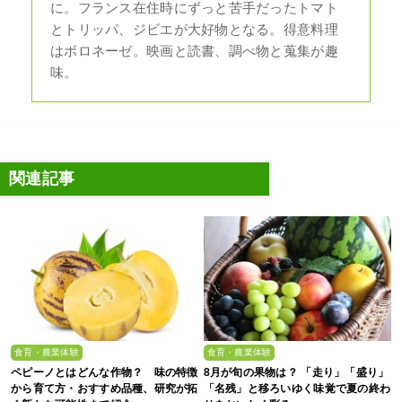
に。フランス在住時にずっと苦手だったトマト
とトリッパ、ジビエが大好物となる。得意料理
はボロネーゼ。映画と読書、調べ物と蒐集が趣
味。
関連記事
食育・農業体験
食育・農業体験
ペピーノとはどんな作物？ 味の特徴
8月が旬の果物は？ 「走り」「盛り」
から育て方・おすすめ品種、研究が拓
「名残」と移ろいゆく味覚で夏の終わ