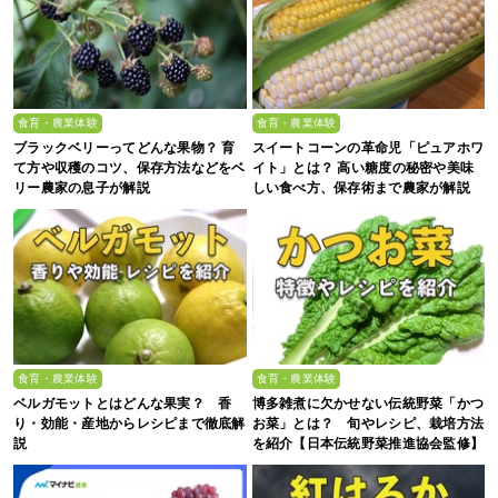
食育・農業体験
食育・農業体験
ブラックベリーってどんな果物？ 育
スイートコーンの革命児「ピュアホワ
て方や収穫のコツ、保存方法などをベ
イト」とは？ 高い糖度の秘密や美味
リー農家の息子が解説
しい食べ方、保存術まで農家が解説
食育・農業体験
食育・農業体験
ベルガモットとはどんな果実？ 香
博多雑煮に欠かせない伝統野菜「かつ
り・効能・産地からレシピまで徹底解
お菜」とは？ 旬やレシピ、栽培方法
説
を紹介【日本伝統野菜推進協会監修】