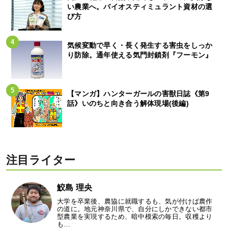
い農業へ。バイオスティミュラント資材の選
び方
気候変動で早く・長く発生する害虫をしっか
り防除。通年使える気門封鎖剤『フーモン』
【マンガ】ハンターガールの害獣日誌《第9
話》いのちと向き合う解体現場(後編)
注目ライター
鮫島 理央
大学を卒業後、農協に就職するも、気が付けば農作
の道に。地元神奈川県で、自分にしかできない都市
型農業を実現するため、暗中模索の毎日。収穫より
も…