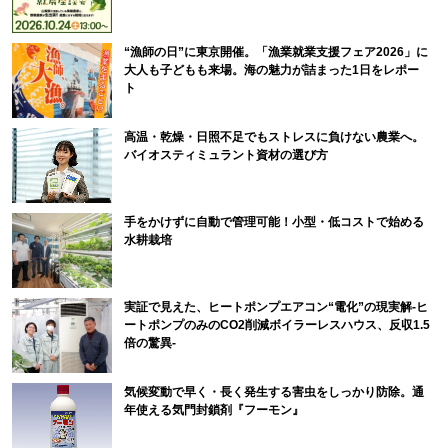
“漁師の日”に東京開催。「漁業就業支援フェア2026」に
大人も子どもも来場。海の魅力が詰まった1日をレポー
ト
高温・乾燥・日照不足でもストレスに負けない農業へ。
バイオスティミュラント資材の選び方
手をかけずに自動で管理可能！小型・低コストで始める
水耕栽培
実証で見えた、ヒートポンプエアコン“電化”の現実解-ヒ
ートポンプのみのCO2削減ボイラーレスハウス、反収1.5
倍の驚異-
気候変動で早く・長く発生する害虫をしっかり防除。通
年使える気門封鎖剤『フーモン』