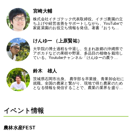
宮崎大輔
株式会社イチゴテック代表取締役。イチゴ農園の立
ち上げや経営改善をサポートしながら、YouTubeで
家庭菜園のお役立ち情報を発信。著書『おうち…
けんゆー （上原賢祐）
大学院の博士過程を中退し、生まれ故郷の沖縄県で
アボカドなどの果樹や野菜、多品目の植物を栽培し
ている。Youtubeチャンネル「けんゆーの農ラ…
鈴木 雄人
茨城県石岡市出身。 農学部を卒業後、青果卸会社に
就職。全国の農家と繋がり、現地で得た農家のため
となる情報を発信することで、農業の業界を盛り…
イベント情報
農林水産FEST