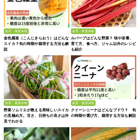
食育・農業体験
食育・農業体験
金色羅皇（こんじきらおう）はどんな
ルバーブはどんな野菜？ 味や栄養、
スイカ？旬の時期や栽培する方法も解
育て方、食べ方、ジャム以外のレシピ
説
も紹介
食育・農業体験
食育・農業体験
野菜ソムリエが教える美味しいスイカ
クイーンニーナはどんなブドウ？ 旬
の見極め方。甘さ、日持ちの良さは外
の時期や選び方、栽培する方法も解説
見でわかる