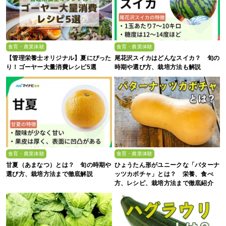
食育・農業体験
食育・農業体験
【管理栄養士オリジナル】夏にぴった
尾花沢スイカはどんなスイカ？ 旬の
り！ゴーヤー大量消費レシピ5選
時期や選び方、栽培方法も解説
食育・農業体験
食育・農業体験
甘夏（あまなつ）とは？ 旬の時期や
ひょうたん形がユニークな「バターナ
選び方、栽培方法まで徹底解説
ッツカボチャ」とは？ 栄養、食べ
方、レシピ、栽培方法まで徹底紹介