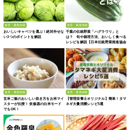
食育・農業体験
食育・農業体験
おいしいキャベツを選ぶ！絶対外せな
千葉の伝統野菜「ハグラウリ」と
い3つのポイントを解説
は？ 旬や栽培方法、おいしく食べる
レシピを解説【日本伝統野菜推進協会
監修】
食育・農業体験
食育・農業体験
玄米ご飯のおいしい炊き方をお米マイ
【管理栄養士オリジナル】簡単！タマ
スターが伝授！ 炊飯器の白米モード
ネギ大量消費レシピ5選
でもOK！