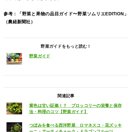
参考：「野菜と果物の品目ガイド〜野菜ソムリエEDITION」
（農経新聞社）
野菜ガイドをもっと読む！
野菜ガイド
関連記事
紫色は甘い証拠！？ ブロッコリーの栄養と保存
法・料理のコツ【野菜ガイド】
つぼみを食べる西洋野菜 ロマネスコ・花ズッキ
ーニ・アーティチョーク・ドラゴンフルーツ…