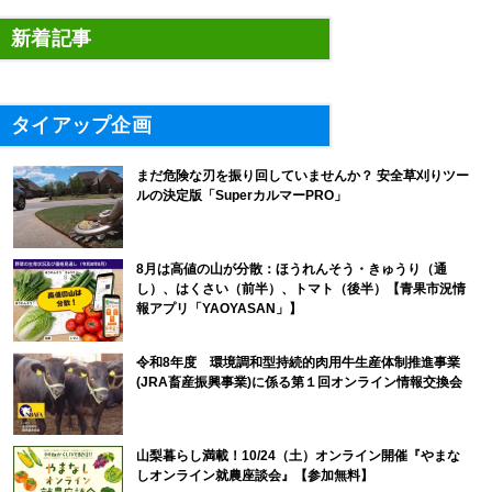
新着記事
タイアップ企画
まだ危険な刃を振り回していませんか？ 安全草刈りツー
ルの決定版「SuperカルマーPRO」
8月は高値の山が分散：ほうれんそう・きゅうり（通
し）、はくさい（前半）、トマト（後半）【青果市況情
報アプリ「YAOYASAN」】
令和8年度 環境調和型持続的肉用牛生産体制推進事業
(JRA畜産振興事業)に係る第１回オンライン情報交換会
山梨暮らし満載！10/24（土）オンライン開催『やまな
しオンライン就農座談会』【参加無料】