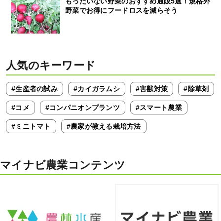
もったいない野菜のおすすめ通販5選！規格外
野菜でお得にフードロスを減らそう
人気のキーワード
#生産者の試み
#カイガラムシ
#害獣対策
#除草剤
#コメ
#コンパニオンプランツ
#スマート農業
#ミニトマト
#農家が教える栽培方法
マイナビ農業コンテンツ