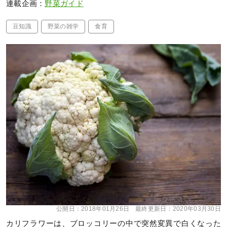
連載企画：
野菜ガイド
豆知識
野菜の雑学
食育
公開日：
2018年01月26日
最終更新日：
2020年03月30日
カリフラワーは、ブロッコリーの中で突然変異で白くなった