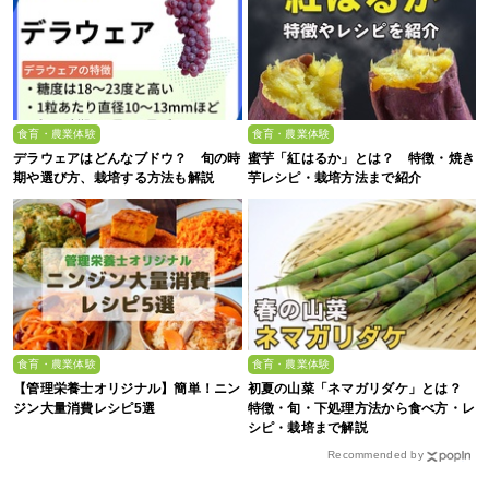
食育・農業体験
食育・農業体験
デラウェアはどんなブドウ？ 旬の時
蜜芋「紅はるか」とは？ 特徴・焼き
期や選び方、栽培する方法も解説
芋レシピ・栽培方法まで紹介
食育・農業体験
食育・農業体験
【管理栄養士オリジナル】簡単！ニン
初夏の山菜「ネマガリダケ」とは？
ジン大量消費レシピ5選
特徴・旬・下処理方法から食べ方・レ
シピ・栽培まで解説
Recommended by