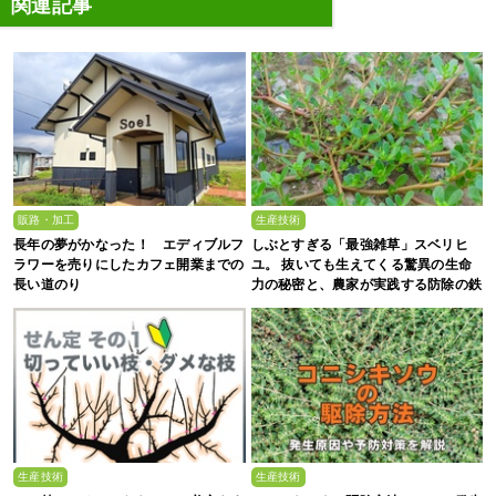
関連記事
販路・加工
生産技術
長年の夢がかなった！ エディブルフ
しぶとすぎる「最強雑草」スベリヒ
ラワーを売りにしたカフェ開業までの
ユ。 抜いても生えてくる驚異の生命
長い道のり
力の秘密と、農家が実践する防除の鉄
則
生産技術
生産技術