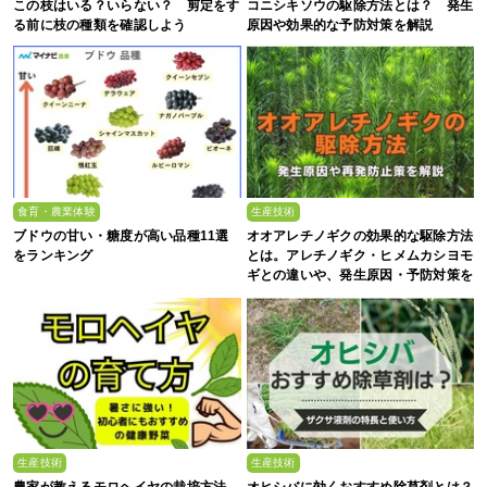
この枝はいる？いらない？ 剪定をす
コニシキソウの駆除方法とは？ 発生
る前に枝の種類を確認しよう
原因や効果的な予防対策を解説
食育・農業体験
生産技術
ブドウの甘い・糖度が高い品種11選
オオアレチノギクの効果的な駆除方法
をランキング
とは。アレチノギク・ヒメムカシヨモ
ギとの違いや、発生原因・予防対策を
解説
生産技術
生産技術