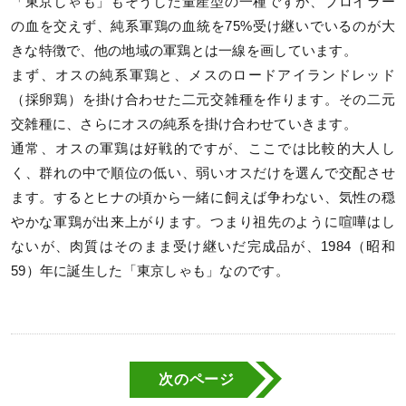
「東京しゃも」もそうした量産型の一種ですが、ブロイラー
の血を交えず、純系軍鶏の血統を75%受け継いでいるのが大
きな特徴で、他の地域の軍鶏とは一線を画しています。
まず、オスの純系軍鶏と、メスのロードアイランドレッド
（採卵鶏）を掛け合わせた二元交雑種を作ります。その二元
交雑種に、さらにオスの純系を掛け合わせていきます。
通常、オスの軍鶏は好戦的ですが、ここでは比較的大人し
く、群れの中で順位の低い、弱いオスだけを選んで交配させ
ます。するとヒナの頃から一緒に飼えば争わない、気性の穏
やかな軍鶏が出来上がります。つまり祖先のように喧嘩はし
ないが、肉質はそのまま受け継いだ完成品が、1984（昭和
59）年に誕生した「東京しゃも」なのです。
次のページ