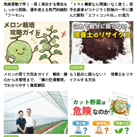
気候変動で早く・長く発生する害虫を
「トマト農家なら間違いなく使う」若
しっかり防除。通年使える気門封鎖剤
手生産者がコナジラミ防除の一手に選
『フーモン』
んだ新剤「エフィコン®SL」の底力
生産技術
生産技術
メロンの育て方完全ガイド 整枝・摘
もう処分に困らない！ 培養土をリサ
心から水管理まで、「糖の交通整理」
イクルする方法
でわかりやすく徹底解説