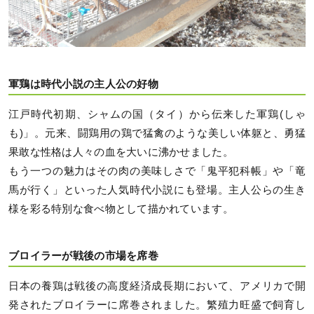
軍鶏は時代小説の主人公の好物
江戸時代初期、シャムの国（タイ）から伝来した軍鶏(しゃ
も)」。元来、闘鶏用の鶏で猛禽のような美しい体躯と、勇猛
果敢な性格は人々の血を大いに沸かせました。
もう一つの魅力はその肉の美味しさで「鬼平犯科帳」や「竜
馬が行く」といった人気時代小説にも登場。主人公らの生き
様を彩る特別な食べ物として描かれています。
ブロイラーが戦後の市場を席巻
日本の養鶏は戦後の高度経済成長期において、アメリカで開
発されたブロイラーに席巻されました。繁殖力旺盛で飼育し