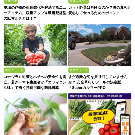
生産技術
農業ニュース
夏場の作物の生育鈍化を解消するニュ
カット野菜は危険なのか？噂の真相と
ーアイテム。収量アップ＆環境配慮型
安心して食べるためのポイント
の紙マルチとは！？
農業ニュース
農業ニュース
コナジラミ対策とハチへの安全性を両
まだ危険な刃を振り回していません
立。若きトマト生産者が「エフィコン
か？ 安全草刈りツールの決定版
®SL」で描く持続可能な防除戦略
「SuperカルマーPRO」