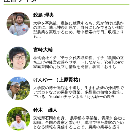
鮫島 理央
大学を卒業後、農協に就職するも、気が付けば農作
の道に。地元神奈川県で、自分にしかできない都市
型農業を実現するため、暗中模索の毎日。収穫より
も…
宮崎大輔
株式会社イチゴテック代表取締役。イチゴ農園の立
ち上げや経営改善をサポートしながら、YouTubeで
家庭菜園のお役立ち情報を発信。著書『おうち…
けんゆー （上原賢祐）
大学院の博士過程を中退し、生まれ故郷の沖縄県で
アボカドなどの果樹や野菜、多品目の植物を栽培し
ている。Youtubeチャンネル「けんゆーの農ラ…
鈴木 雄人
茨城県石岡市出身。 農学部を卒業後、青果卸会社に
就職。全国の農家と繋がり、現地で得た農家のため
となる情報を発信することで、農業の業界を盛り…