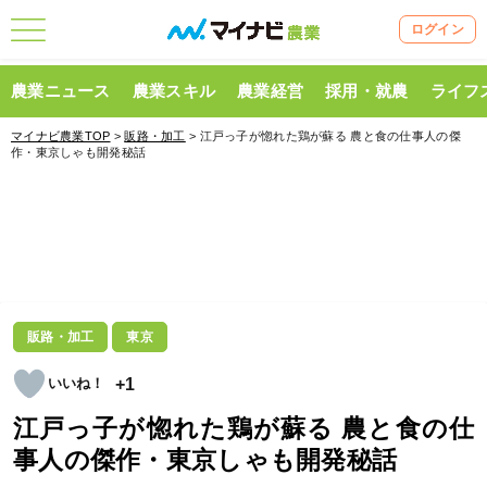
ログイン
農業ニュース
農業スキル
農業経営
採用・就農
ライフ
マイナビ農業TOP
>
販路・加工
> 江戸っ子が惚れた鶏が蘇る 農と食の仕事人の傑
作・東京しゃも開発秘話
販路・加工
東京
+1
江戸っ子が惚れた鶏が蘇る 農と食の仕
事人の傑作・東京しゃも開発秘話