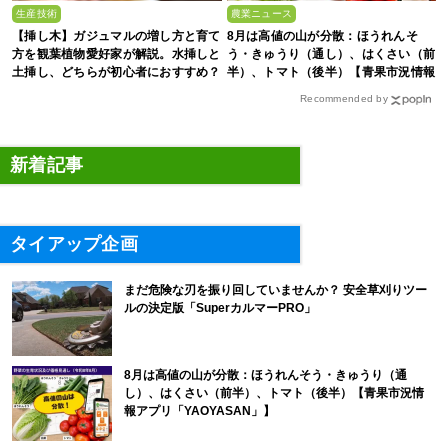
生産技術
農業ニュース
【挿し木】ガジュマルの増し方と育て
8月は高値の山が分散：ほうれんそ
方を観葉植物愛好家が解説。水挿しと
う・きゅうり（通し）、はくさい（前
土挿し、どちらが初心者におすすめ？
半）、トマト（後半）【青果市況情報
アプリ「YAOYASAN」】
Recommended by
新着記事
タイアップ企画
まだ危険な刃を振り回していませんか？ 安全草刈りツー
ルの決定版「SuperカルマーPRO」
8月は高値の山が分散：ほうれんそう・きゅうり（通
し）、はくさい（前半）、トマト（後半）【青果市況情
報アプリ「YAOYASAN」】