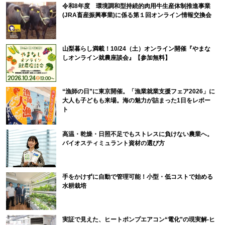
令和8年度 環境調和型持続的肉用牛生産体制推進事業
(JRA畜産振興事業)に係る第１回オンライン情報交換会
山梨暮らし満載！10/24（土）オンライン開催『やまな
しオンライン就農座談会』【参加無料】
“漁師の日”に東京開催。「漁業就業支援フェア2026」に
大人も子どもも来場。海の魅力が詰まった1日をレポー
ト
高温・乾燥・日照不足でもストレスに負けない農業へ。
バイオスティミュラント資材の選び方
手をかけずに自動で管理可能！小型・低コストで始める
水耕栽培
実証で見えた、ヒートポンプエアコン“電化”の現実解-ヒ