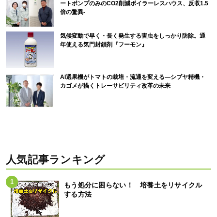
ートポンプのみのCO2削減ボイラーレスハウス、反収1.5
倍の驚異-
気候変動で早く・長く発生する害虫をしっかり防除。通
年使える気門封鎖剤『フーモン』
AI選果機がトマトの栽培・流通を変える―シブヤ精機・
カゴメが描くトレーサビリティ改革の未来
人気記事ランキング
もう処分に困らない！ 培養土をリサイクル
する方法