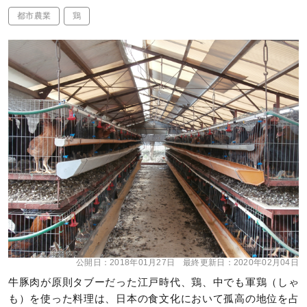
都市農業
鶏
公開日：
2018年01月27日
最終更新日：
2020年02月04日
牛豚肉が原則タブーだった江戸時代、鶏、中でも軍鶏（しゃ
も）を使った料理は、日本の食文化において孤高の地位を占