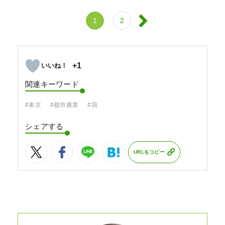
1
2
+1
関連キーワード
#東京
#都市農業
#鶏
シェアする
URLをコピー