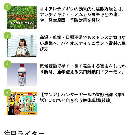
オオアレチノギクの効果的な駆除方法とは。
アレチノギク・ヒメムカシヨモギとの違い
や、発生原因・予防対策を解説
高温・乾燥・日照不足でもストレスに負けな
い農業へ。バイオスティミュラント資材の選
び方
気候変動で早く・長く発生する害虫をしっか
り防除。通年使える気門封鎖剤『フーモン』
【マンガ】ハンターガールの害獣日誌《第9
話》いのちと向き合う解体現場(後編)
注目ライター