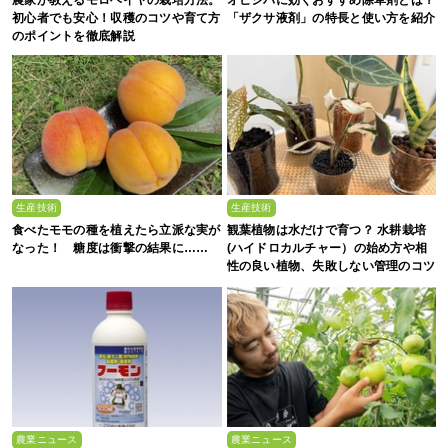
農家が教えるモロヘイヤの栽培方法。
オヒシバに効くおすすめ除草剤とは？
初心者でも安心！収穫のコツや育て方
「ザクサ液剤」の特長と使い方を紹介
のポイントを徹底解説
生産技術
生産技術
食べたモモの種を植えたら立派な実が
観葉植物は水だけで育つ？ 水耕栽培
なった！ 糖度は衝撃の結果に……
(ハイドロカルチャー）の始め方や相
性の良い植物、失敗しない管理のコツ
まで徹底解説
農業ニュース
農業ニュース