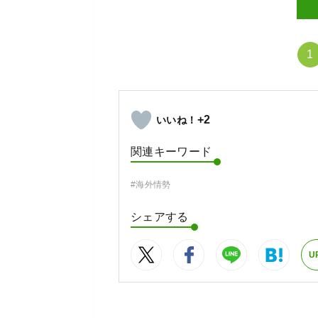
1
+2
関連キーワード
#海外情勢
シェアする
U