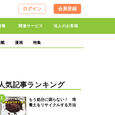
ログイン
会員登録
情報
関連サービス
法人のお客様
連載
漫画
特集
人気記事ランキング
もう処分に困らない！ 培
養土をリサイクルする方法