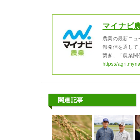
マイナビ
農業の最新ニュ
報発信を通して
繋ぎ、「農業関
https://agri.myna
関連記事