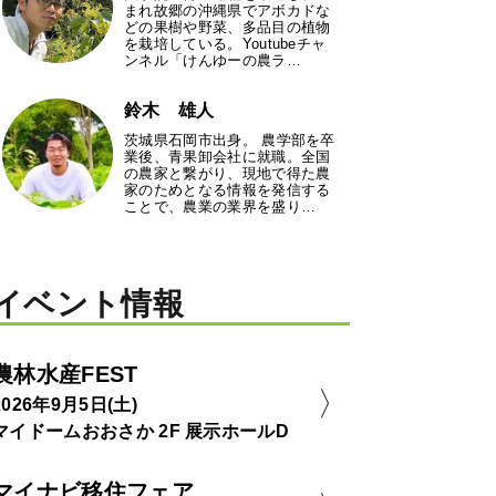
まれ故郷の沖縄県でアボカドな
どの果樹や野菜、多品目の植物
を栽培している。Youtubeチャ
ンネル「けんゆーの農ラ…
鈴木 雄人
茨城県石岡市出身。 農学部を卒
業後、青果卸会社に就職。全国
の農家と繋がり、現地で得た農
家のためとなる情報を発信する
ことで、農業の業界を盛り…
イベント情報
農林水産FEST
2026年9月5日(土)
マイドームおおさか 2F 展示ホールD
マイナビ移住フェア