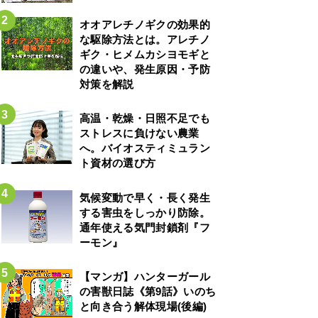
オオアレチノギクの効果的
な駆除方法とは。アレチノ
ギク・ヒメムカシヨモギと
の違いや、発生原因・予防
対策を解説
高温・乾燥・日照不足でも
ストレスに負けない農業
へ。バイオスティミュラン
ト資材の選び方
気候変動で早く・長く発生
する害虫をしっかり防除。
通年使える気門封鎖剤『フ
ーモン』
【マンガ】ハンターガール
の害獣日誌《第9話》いのち
と向き合う解体現場(後編)