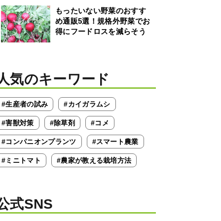
もったいない野菜のおすす
め通販5選！規格外野菜でお
得にフードロスを減らそう
人気のキーワード
#生産者の試み
#カイガラムシ
#害獣対策
#除草剤
#コメ
#コンパニオンプランツ
#スマート農業
#ミニトマト
#農家が教える栽培方法
公式SNS