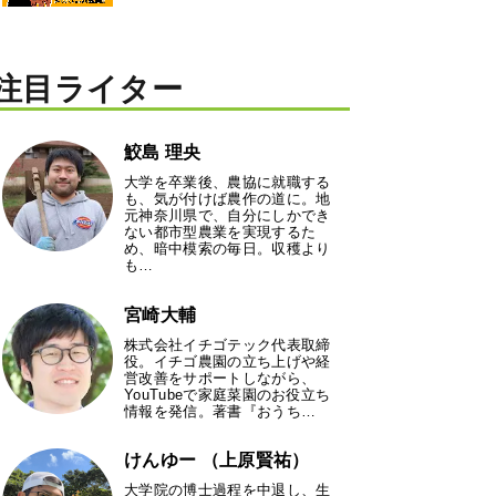
注目ライター
鮫島 理央
大学を卒業後、農協に就職する
も、気が付けば農作の道に。地
元神奈川県で、自分にしかでき
ない都市型農業を実現するた
め、暗中模索の毎日。収穫より
も…
宮崎大輔
株式会社イチゴテック代表取締
役。イチゴ農園の立ち上げや経
営改善をサポートしながら、
YouTubeで家庭菜園のお役立ち
情報を発信。著書『おうち…
けんゆー （上原賢祐）
大学院の博士過程を中退し、生