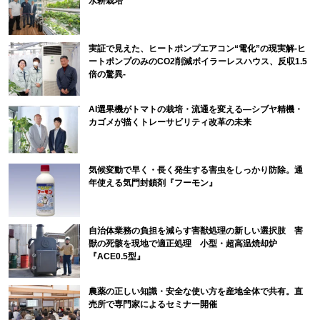
水耕栽培
実証で見えた、ヒートポンプエアコン“電化”の現実解-ヒ
ートポンプのみのCO2削減ボイラーレスハウス、反収1.5
倍の驚異-
AI選果機がトマトの栽培・流通を変える―シブヤ精機・
カゴメが描くトレーサビリティ改革の未来
気候変動で早く・長く発生する害虫をしっかり防除。通
年使える気門封鎖剤『フーモン』
自治体業務の負担を減らす害獣処理の新しい選択肢 害
獣の死骸を現地で適正処理 小型・超高温焼却炉
『ACE0.5型』
農薬の正しい知識・安全な使い方を産地全体で共有。直
売所で専門家によるセミナー開催