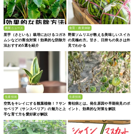
農業ニュース
食育・農業体験
里芋（さといも）栽培におけるコガネ
野菜ソムリエが教える美味しいスイカ
ムシなどの害虫対策！効果的な防除方
の見極め方。甘さ、日持ちの良さは外
法おすすめ5選を紹介
見でわかる
生産技術
生産技術
空気をキレイにする観葉植物！？サン
青枯病とは。発生原因や早期発見のポ
セベリア（サンスベリア）の魅力と上
イント、効果的な対策を解説
手な育て方を愛好家が解説