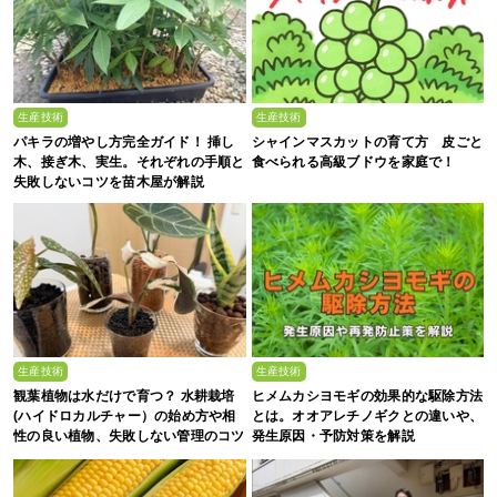
生産技術
生産技術
パキラの増やし方完全ガイド！ 挿し
シャインマスカットの育て方 皮ごと
木、接ぎ木、実生。それぞれの手順と
食べられる高級ブドウを家庭で！
失敗しないコツを苗木屋が解説
生産技術
生産技術
観葉植物は水だけで育つ？ 水耕栽培
ヒメムカシヨモギの効果的な駆除方法
(ハイドロカルチャー）の始め方や相
とは。オオアレチノギクとの違いや、
性の良い植物、失敗しない管理のコツ
発生原因・予防対策を解説
まで徹底解説