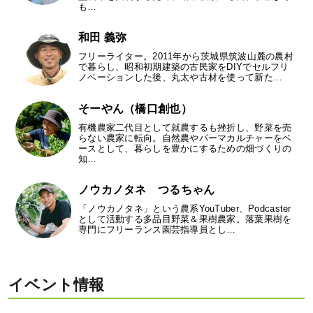
も…
和田 義弥
フリーライター。2011年から茨城県筑波山麓の農村
で暮らし、昭和初期建築の古民家をDIYでセルフリ
ノベーションした後、丸太や古材を使って新た…
そーやん（橋口創也）
有機農家二代目として就農するも挫折し、野菜を売
らない農家に転向。自然農やパーマカルチャーをベ
ースとして、暮らしを豊かにするための畑づくりの
知…
ノウカノタネ つるちゃん
「ノウカノタネ」という農系YouTuber、Podcaster
として活動する多品目野菜＆果樹農家。落葉果樹を
専門にフリーランス園芸指導員とし…
イベント情報