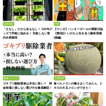
生産技術
狩猟
「土なし」だから虫もなし！ 100均グ
【マンガ】ハンターガールの害獣日誌
ッズで手軽に始める！ 失敗しない室
《第9話》いのちと向き合う解体現場
内水耕栽培
(後編)
農業ニュース
生産技術
ゴキブリ駆除業者は本当に高い？ 料
食べたメロンの種をまいてみたら、2
金相場と損しない選び方を徹底解説！
キロの大玉メロンができた！