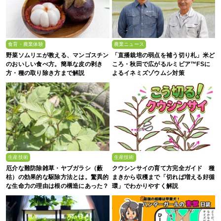
食育・農業体験
農業ニュース
野菜ソムリエが教える、マンゴスチン
「直播栽培の弱点を補う切り札」米ど
のおいしい食べ方。簡単な皮の剥き
ころ・秋田で広がるルミビア™FSに
方・種の取り除き方まで解説
よるイネミズゾウムシ対策
生産技術
生産技術
厄介な難防除雑草・ヤブガラシ（藪
クウシンサイの育て方完全ガイド 種
枯）の効果的な駆除方法とは。驚異的
まきから収穫まで「切れば増える好循
な生命力の理由は根の構造にあった？
環」でわかりやすく解説