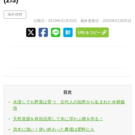
(2/3)
海外情勢
公開日：
2018年01月30日
最終更新日：
2020年02月05日
URLをコピー
目次
水浸しでも野菜は育つ 古代人の知恵から生まれた水耕栽
培
天然資源を有効活用して水に浮かぶ畑を作る！
洪水に強い！使い終わった農場は肥料にも