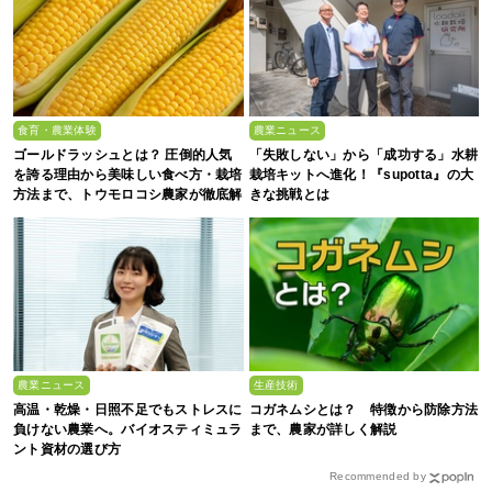
食育・農業体験
農業ニュース
ゴールドラッシュとは？ 圧倒的人気
「失敗しない」から「成功する」水耕
を誇る理由から美味しい食べ方・栽培
栽培キットへ進化！『supotta』の大
方法まで、トウモロコシ農家が徹底解
きな挑戦とは
説
農業ニュース
生産技術
高温・乾燥・日照不足でもストレスに
コガネムシとは？ 特徴から防除方法
負けない農業へ。バイオスティミュラ
まで、農家が詳しく解説
ント資材の選び方
Recommended by