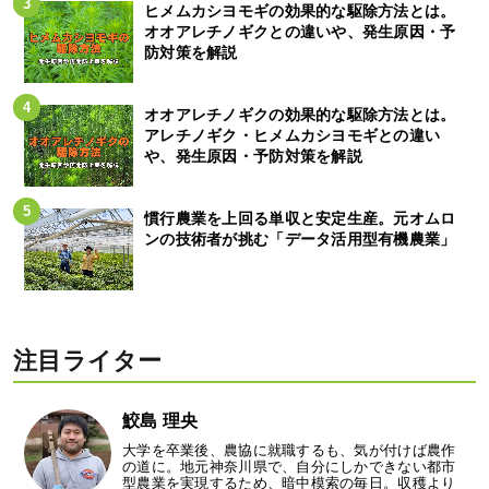
ヒメムカシヨモギの効果的な駆除方法とは。
オオアレチノギクとの違いや、発生原因・予
防対策を解説
オオアレチノギクの効果的な駆除方法とは。
アレチノギク・ヒメムカシヨモギとの違い
や、発生原因・予防対策を解説
慣行農業を上回る単収と安定生産。元オムロ
ンの技術者が挑む「データ活用型有機農業」
注目ライター
鮫島 理央
大学を卒業後、農協に就職するも、気が付けば農作
の道に。地元神奈川県で、自分にしかできない都市
型農業を実現するため、暗中模索の毎日。収穫より