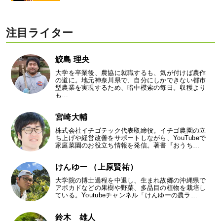
注目ライター
鮫島 理央
大学を卒業後、農協に就職するも、気が付けば農作
の道に。地元神奈川県で、自分にしかできない都市
型農業を実現するため、暗中模索の毎日。収穫より
も…
宮崎大輔
株式会社イチゴテック代表取締役。イチゴ農園の立
ち上げや経営改善をサポートしながら、YouTubeで
家庭菜園のお役立ち情報を発信。著書『おうち…
けんゆー （上原賢祐）
大学院の博士過程を中退し、生まれ故郷の沖縄県で
アボカドなどの果樹や野菜、多品目の植物を栽培し
ている。Youtubeチャンネル「けんゆーの農ラ…
鈴木 雄人