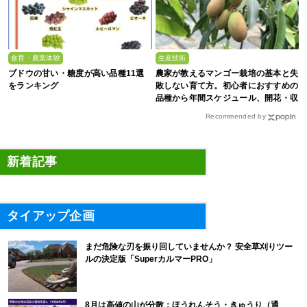
食育・農業体験
生産技術
ブドウの甘い・糖度が高い品種11選
農家が教えるマンゴー栽培の基本と失
をランキング
敗しない育て方。初心者におすすめの
品種から年間スケジュール、開花・収
穫のコツまで徹底解説
Recommended by
新着記事
タイアップ企画
まだ危険な刃を振り回していませんか？ 安全草刈りツー
ルの決定版「SuperカルマーPRO」
8月は高値の山が分散：ほうれんそう・きゅうり（通