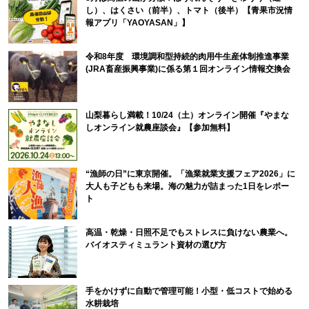
し）、はくさい（前半）、トマト（後半）【青果市況情
報アプリ「YAOYASAN」】
令和8年度 環境調和型持続的肉用牛生産体制推進事業
(JRA畜産振興事業)に係る第１回オンライン情報交換会
山梨暮らし満載！10/24（土）オンライン開催『やまな
しオンライン就農座談会』【参加無料】
“漁師の日”に東京開催。「漁業就業支援フェア2026」に
大人も子どもも来場。海の魅力が詰まった1日をレポー
ト
高温・乾燥・日照不足でもストレスに負けない農業へ。
バイオスティミュラント資材の選び方
手をかけずに自動で管理可能！小型・低コストで始める
水耕栽培