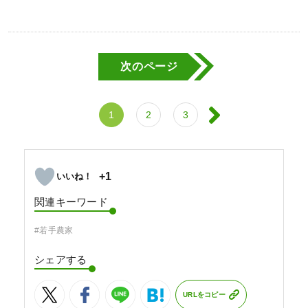
次のページ
1
2
3
+1
関連キーワード
#若手農家
シェアする
URLをコピー