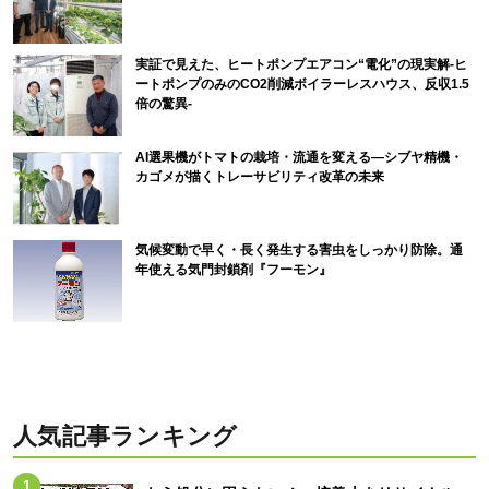
実証で見えた、ヒートポンプエアコン“電化”の現実解-ヒ
ートポンプのみのCO2削減ボイラーレスハウス、反収1.5
倍の驚異-
AI選果機がトマトの栽培・流通を変える―シブヤ精機・
カゴメが描くトレーサビリティ改革の未来
気候変動で早く・長く発生する害虫をしっかり防除。通
年使える気門封鎖剤『フーモン』
人気記事ランキング