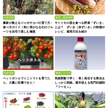
生産技術
食育・農業体験
農家が教えるジャボチカバの育て方・
サトイモの茎を食べる野菜「ずいき」
食べ方ガイド｜幹に実がなる幻のフル
とは？ ずいき（赤ずいき）の特徴や
ーツを自宅で楽しむ極意
レシピ、栽培方法を紹介
生産技術
農業ニュース
ペットボトルでミニトマトを育てた
気候変動で早く・長く発生する害虫を
ら、大量に収穫できた！
しっかり防除。通年使える気門封鎖剤
『フーモン』