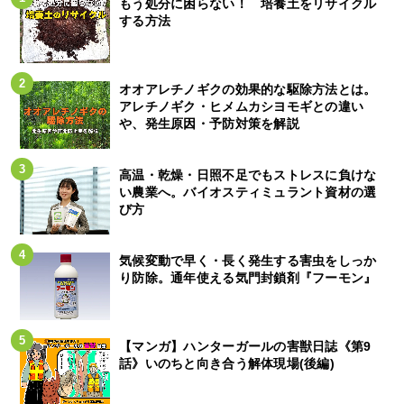
もう処分に困らない！ 培養土をリサイクル
する方法
オオアレチノギクの効果的な駆除方法とは。
アレチノギク・ヒメムカシヨモギとの違い
や、発生原因・予防対策を解説
高温・乾燥・日照不足でもストレスに負けな
い農業へ。バイオスティミュラント資材の選
び方
気候変動で早く・長く発生する害虫をしっか
り防除。通年使える気門封鎖剤『フーモン』
【マンガ】ハンターガールの害獣日誌《第9
話》いのちと向き合う解体現場(後編)