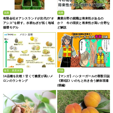
就農
就農
有限会社オアシスランドが次代の“オ
農業分野の就職は将来性があるの
アシス”を耕す。水耕ねぎが拓く地域
か？ 今の現状と将来性が高い分野な
循環モデル
ど解説
食育・農業体験
狩猟
14品種を比較！甘くて糖度が高いメ
【マンガ】ハンターガールの害獣日誌
ロンのランキング
《第9話》いのちと向き合う解体現場
(後編)