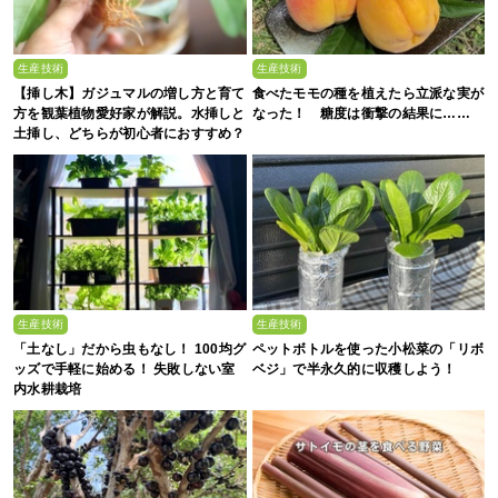
生産技術
生産技術
【挿し木】ガジュマルの増し方と育て
食べたモモの種を植えたら立派な実が
方を観葉植物愛好家が解説。水挿しと
なった！ 糖度は衝撃の結果に……
土挿し、どちらが初心者におすすめ？
生産技術
生産技術
「土なし」だから虫もなし！ 100均グ
ペットボトルを使った小松菜の「リボ
ッズで手軽に始める！ 失敗しない室
ベジ」で半永久的に収穫しよう！
内水耕栽培