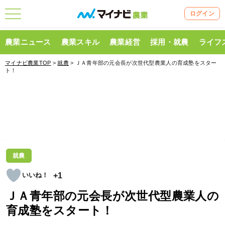
ログイン
農業ニュース
農業スキル
農業経営
採用・就農
ライフ
マイナビ農業TOP
>
就農
> ＪＡ青年部の元会長が次世代型農業人の育成塾をスター
ト！
就農
+1
ＪＡ青年部の元会長が次世代型農業人の
育成塾をスタート！