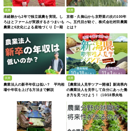
就農
就農
未経験から2年で独立就農を実現。し
京都・久御山から京野菜の次の100年
ろはとファームが実践するさつまいも
へ。五代目が紡ぐ、株式会社村田農園
農業と6次化による産地づくり【一期
とは？
生募集】
就農
就農
農業法人の新卒年収は低い？ 平均相
【農業法人見学ツアー開催】新潟県内
場や年収を上げる方法まで解説
の農業法人を見学して自分にあった働
き方を見つけよう！（10/18県央地
域・11/1十日町地域）