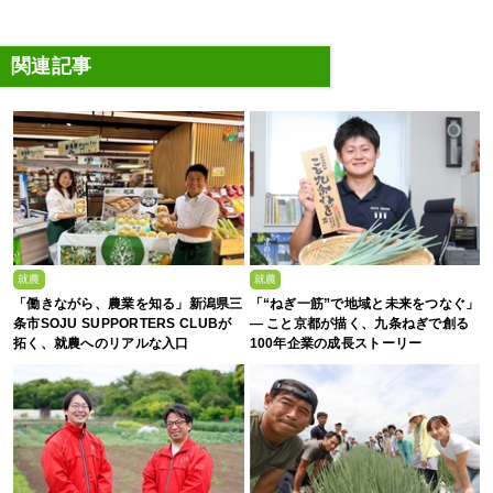
関連記事
就農
就農
「働きながら、農業を知る」新潟県三
「“ねぎ一筋”で地域と未来をつなぐ」
条市SOJU SUPPORTERS CLUBが
— こと京都が描く、九条ねぎで創る
拓く、就農へのリアルな入口
100年企業の成長ストーリー