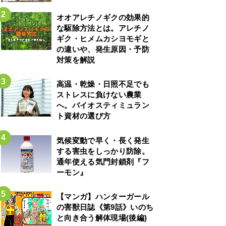
オオアレチノギクの効果的
な駆除方法とは。アレチノ
ギク・ヒメムカシヨモギと
の違いや、発生原因・予防
対策を解説
高温・乾燥・日照不足でも
ストレスに負けない農業
へ。バイオスティミュラン
ト資材の選び方
気候変動で早く・長く発生
する害虫をしっかり防除。
通年使える気門封鎖剤『フ
ーモン』
【マンガ】ハンターガール
の害獣日誌《第9話》いのち
と向き合う解体現場(後編)