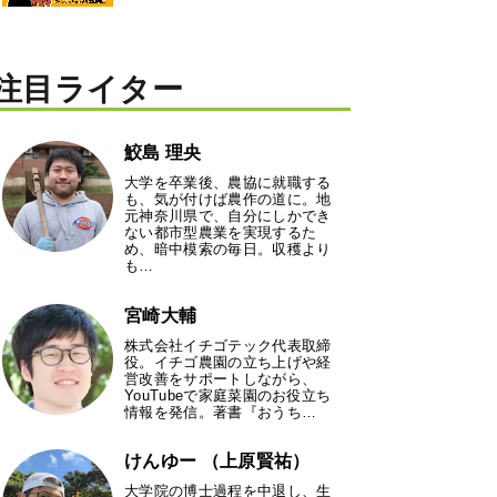
注目ライター
鮫島 理央
大学を卒業後、農協に就職する
も、気が付けば農作の道に。地
元神奈川県で、自分にしかでき
ない都市型農業を実現するた
め、暗中模索の毎日。収穫より
も…
宮崎大輔
株式会社イチゴテック代表取締
役。イチゴ農園の立ち上げや経
営改善をサポートしながら、
YouTubeで家庭菜園のお役立ち
情報を発信。著書『おうち…
けんゆー （上原賢祐）
大学院の博士過程を中退し、生