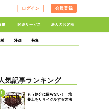
ログイン
会員登録
情報
関連サービス
法人のお客様
連載
漫画
特集
人気記事ランキング
もう処分に困らない！ 培
養土をリサイクルする方法