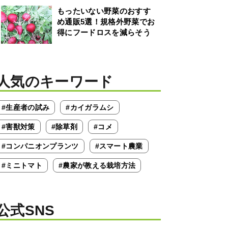
もったいない野菜のおすす
め通販5選！規格外野菜でお
得にフードロスを減らそう
人気のキーワード
#生産者の試み
#カイガラムシ
#害獣対策
#除草剤
#コメ
#コンパニオンプランツ
#スマート農業
#ミニトマト
#農家が教える栽培方法
公式SNS