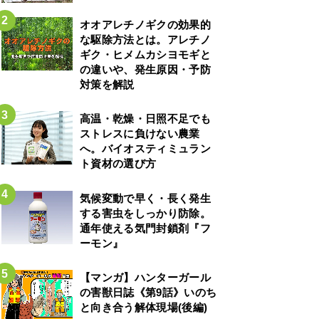
オオアレチノギクの効果的
な駆除方法とは。アレチノ
ギク・ヒメムカシヨモギと
の違いや、発生原因・予防
対策を解説
高温・乾燥・日照不足でも
ストレスに負けない農業
へ。バイオスティミュラン
ト資材の選び方
気候変動で早く・長く発生
する害虫をしっかり防除。
通年使える気門封鎖剤『フ
ーモン』
【マンガ】ハンターガール
の害獣日誌《第9話》いのち
と向き合う解体現場(後編)