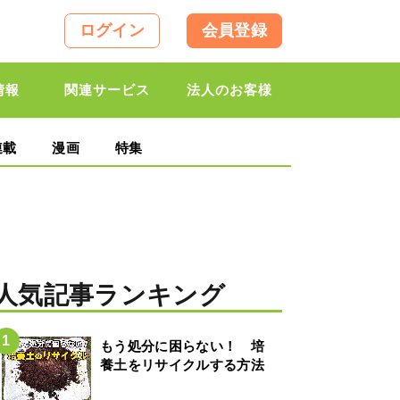
ログイン
会員登録
情報
関連サービス
法人のお客様
連載
漫画
特集
人気記事ランキング
もう処分に困らない！ 培
養土をリサイクルする方法