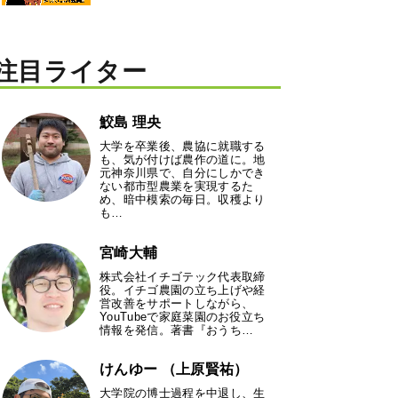
注目ライター
鮫島 理央
大学を卒業後、農協に就職する
も、気が付けば農作の道に。地
元神奈川県で、自分にしかでき
ない都市型農業を実現するた
め、暗中模索の毎日。収穫より
も…
宮崎大輔
株式会社イチゴテック代表取締
役。イチゴ農園の立ち上げや経
営改善をサポートしながら、
YouTubeで家庭菜園のお役立ち
情報を発信。著書『おうち…
けんゆー （上原賢祐）
大学院の博士過程を中退し、生