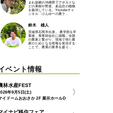
まれ故郷の沖縄県でアボカドな
どの果樹や野菜、多品目の植物
を栽培している。Youtubeチャ
ンネル「けんゆーの農ラ…
鈴木 雄人
茨城県石岡市出身。 農学部を卒
業後、青果卸会社に就職。全国
の農家と繋がり、現地で得た農
家のためとなる情報を発信する
ことで、農業の業界を盛り…
イベント情報
農林水産FEST
2026年9月5日(土)
マイドームおおさか 2F 展示ホールD
マイナビ移住フェア