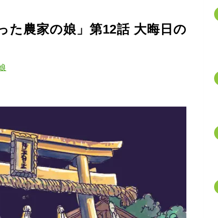
た農家の娘」第12話 大晦日の
娘