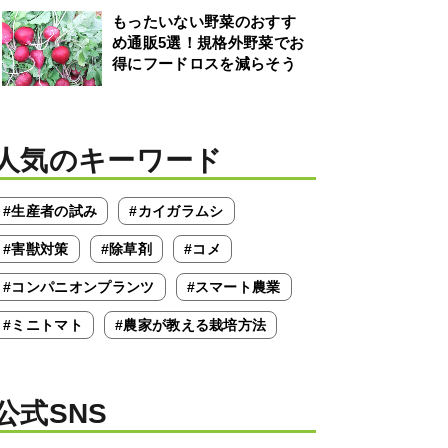
もったいない野菜のおすす
め通販5選！規格外野菜でお
得にフードロスを減らそう
人気のキーワード
#生産者の試み
#カイガラムシ
#害獣対策
#除草剤
#コメ
#コンパニオンプランツ
#スマート農業
#ミニトマト
#農家が教える栽培方法
公式SNS