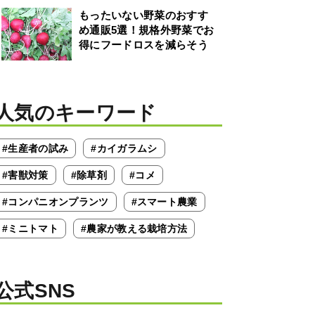
もったいない野菜のおすす
め通販5選！規格外野菜でお
得にフードロスを減らそう
人気のキーワード
#生産者の試み
#カイガラムシ
#害獣対策
#除草剤
#コメ
#コンパニオンプランツ
#スマート農業
#ミニトマト
#農家が教える栽培方法
公式SNS