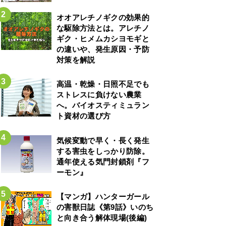
オオアレチノギクの効果的
な駆除方法とは。アレチノ
ギク・ヒメムカシヨモギと
の違いや、発生原因・予防
対策を解説
高温・乾燥・日照不足でも
ストレスに負けない農業
へ。バイオスティミュラン
ト資材の選び方
気候変動で早く・長く発生
する害虫をしっかり防除。
通年使える気門封鎖剤『フ
ーモン』
【マンガ】ハンターガール
の害獣日誌《第9話》いのち
と向き合う解体現場(後編)