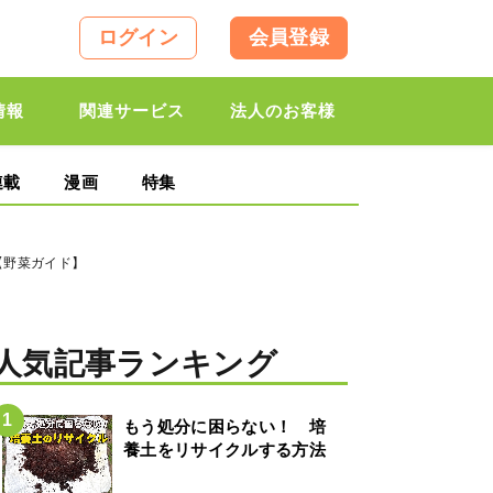
ログイン
会員登録
情報
関連サービス
法人のお客様
連載
漫画
特集
【野菜ガイド】
人気記事ランキング
もう処分に困らない！ 培
養土をリサイクルする方法