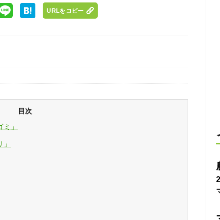
URLをコピー
目次
ゴミ」
リ」