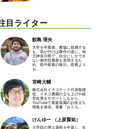
注目ライター
鮫島 理央
大学を卒業後、農協に就職する
も、気が付けば農作の道に。地
元神奈川県で、自分にしかでき
ない都市型農業を実現するた
め、暗中模索の毎日。収穫より
も…
宮崎大輔
株式会社イチゴテック代表取締
役。イチゴ農園の立ち上げや経
営改善をサポートしながら、
YouTubeで家庭菜園のお役立ち
情報を発信。著書『おうち…
けんゆー （上原賢祐）
大学院の博士過程を中退し、生