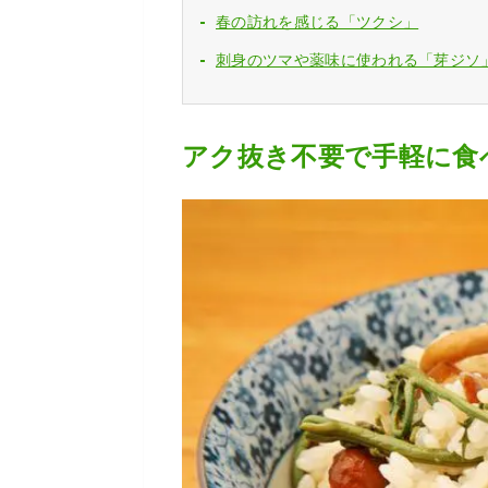
春の訪れを感じる「ツクシ」
刺身のツマや薬味に使われる「芽ジソ
アク抜き不要で手軽に食