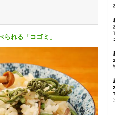
」
べられる「コゴミ」