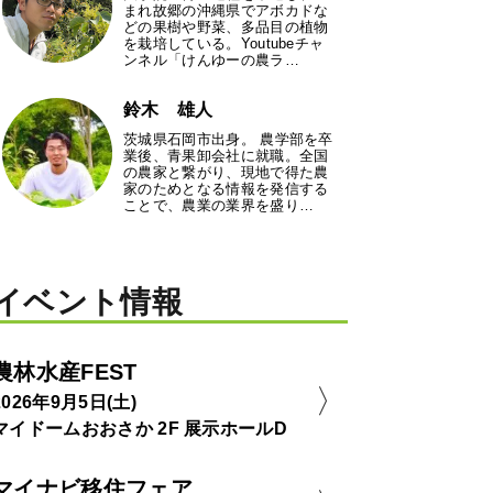
まれ故郷の沖縄県でアボカドな
どの果樹や野菜、多品目の植物
を栽培している。Youtubeチャ
ンネル「けんゆーの農ラ…
鈴木 雄人
茨城県石岡市出身。 農学部を卒
業後、青果卸会社に就職。全国
の農家と繋がり、現地で得た農
家のためとなる情報を発信する
ことで、農業の業界を盛り…
イベント情報
農林水産FEST
2026年9月5日(土)
マイドームおおさか 2F 展示ホールD
マイナビ移住フェア