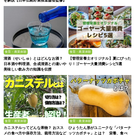
を解説【日本伝統野菜推進協会監修】
食育・農業体験
食育・農業体験
清酒（せいしゅ）とはどんなお酒？
【管理栄養士オリジナル】夏にぴった
日本酒や料理酒、合成清酒との違いや
り！ゴーヤー大量消費レシピ5選
美味しい飲み方の知識を伝授
食育・農業体験
食育・農業体験
カニステルってどんな果物？ おスス
ひょうたん形がユニークな「バターナ
メの食べ方や保存方法、栽培方法など
ッツカボチャ」とは？ 栄養、食べ