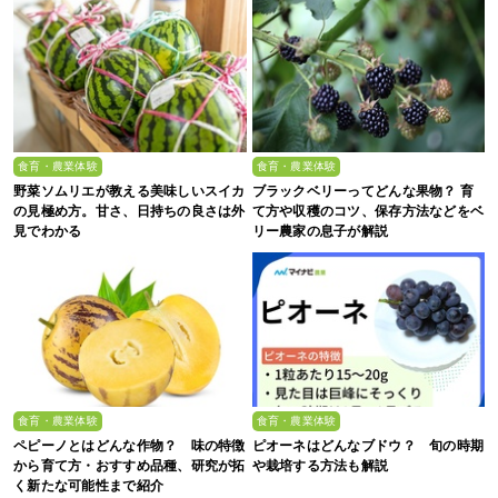
食育・農業体験
食育・農業体験
野菜ソムリエが教える美味しいスイカ
ブラックベリーってどんな果物？ 育
の見極め方。甘さ、日持ちの良さは外
て方や収穫のコツ、保存方法などをベ
見でわかる
リー農家の息子が解説
食育・農業体験
食育・農業体験
ペピーノとはどんな作物？ 味の特徴
ピオーネはどんなブドウ？ 旬の時期
から育て方・おすすめ品種、研究が拓
や栽培する方法も解説
く新たな可能性まで紹介