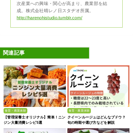
次産業への興味・関心が高まり、農業部を結
成。株式会社晴レノ日スタヂオ所属。
http://harenohistudio.tumblr.com/
関連記事
食育・農業体験
食育・農業体験
【管理栄養士オリジナル】簡単！ニン
クイーンルージュはどんなブドウ？
ジン大量消費レシピ5選
旬の時期や選び方などを解説