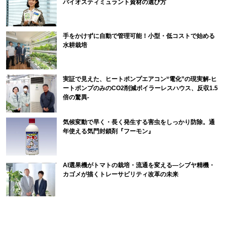
バイオスティミュラント資材の選び方
手をかけずに自動で管理可能！小型・低コストで始める
水耕栽培
実証で見えた、ヒートポンプエアコン“電化”の現実解-ヒ
ートポンプのみのCO2削減ボイラーレスハウス、反収1.5
倍の驚異-
気候変動で早く・長く発生する害虫をしっかり防除。通
年使える気門封鎖剤『フーモン』
AI選果機がトマトの栽培・流通を変える―シブヤ精機・
カゴメが描くトレーサビリティ改革の未来