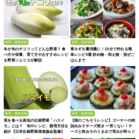
食育・農業体験
食育・農業体験
冬が旬のチコリってどんな野菜？ 食
青ネギ大量消費に！10分で作れる簡
べ方や栄養、育て方やおすすめレシピ
単レシピ4選 炒め物・和え物・混ぜご
を野菜ソムリエが解説
はんまで
食育・農業体験
食育・農業体験
茎を食べる高知の伝統野菜「ハスイ
【畑のごちそうレシピ】ゴーヤーの肉
モ」とは？ 旬やレシピ、栽培方法を
詰めみそチーズ焼き 〜苦くない！チ
紹介【日本伝統野菜推進協会監修】
ーズと肉みそのうまみで苦みが和らぐ
ひと口おかず〜