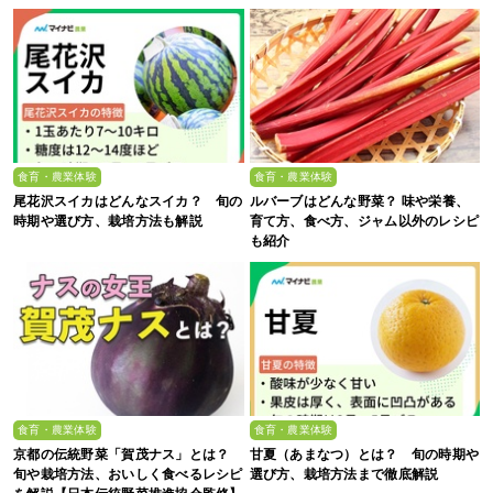
食育・農業体験
食育・農業体験
尾花沢スイカはどんなスイカ？ 旬の
ルバーブはどんな野菜？ 味や栄養、
時期や選び方、栽培方法も解説
育て方、食べ方、ジャム以外のレシピ
も紹介
食育・農業体験
食育・農業体験
京都の伝統野菜「賀茂ナス」とは？
甘夏（あまなつ）とは？ 旬の時期や
旬や栽培方法、おいしく食べるレシピ
選び方、栽培方法まで徹底解説