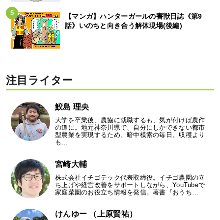
【マンガ】ハンターガールの害獣日誌《第9
話》いのちと向き合う解体現場(後編)
注目ライター
鮫島 理央
大学を卒業後、農協に就職するも、気が付けば農作
の道に。地元神奈川県で、自分にしかできない都市
型農業を実現するため、暗中模索の毎日。収穫より
も…
宮崎大輔
株式会社イチゴテック代表取締役。イチゴ農園の立
ち上げや経営改善をサポートしながら、YouTubeで
家庭菜園のお役立ち情報を発信。著書『おうち…
けんゆー （上原賢祐）