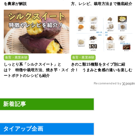
を農家が解説
方、レシピ、栽培方法まで徹底紹介
食育・農業体験
食育・農業体験
しっとり系「シルクスイート」と
きのこ類15種類をタイプ別に紹
は？ 特徴や栽培方法、焼き芋・スイ
介！ うまみと食感の違いを楽しむ
ートポテトのレシピも紹介
Recommended by
新着記事
タイアップ企画