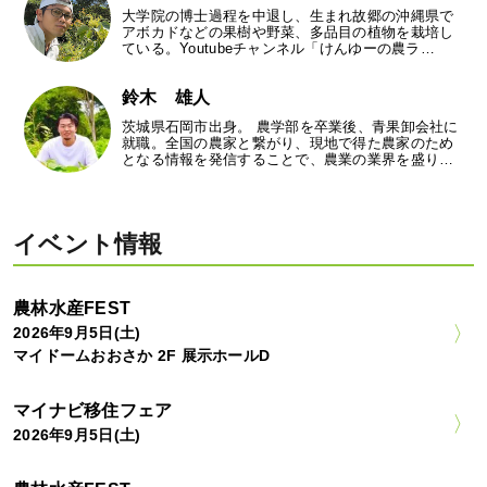
大学院の博士過程を中退し、生まれ故郷の沖縄県で
アボカドなどの果樹や野菜、多品目の植物を栽培し
ている。Youtubeチャンネル「けんゆーの農ラ…
鈴木 雄人
茨城県石岡市出身。 農学部を卒業後、青果卸会社に
就職。全国の農家と繋がり、現地で得た農家のため
となる情報を発信することで、農業の業界を盛り…
イベント情報
農林水産FEST
2026年9月5日(土)
マイドームおおさか 2F 展示ホールD
マイナビ移住フェア
2026年9月5日(土)