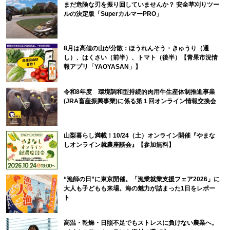
まだ危険な刃を振り回していませんか？ 安全草刈りツー
ルの決定版「SuperカルマーPRO」
8月は高値の山が分散：ほうれんそう・きゅうり（通
し）、はくさい（前半）、トマト（後半）【青果市況情
報アプリ「YAOYASAN」】
令和8年度 環境調和型持続的肉用牛生産体制推進事業
(JRA畜産振興事業)に係る第１回オンライン情報交換会
山梨暮らし満載！10/24（土）オンライン開催『やまな
しオンライン就農座談会』【参加無料】
“漁師の日”に東京開催。「漁業就業支援フェア2026」に
大人も子どもも来場。海の魅力が詰まった1日をレポー
ト
高温・乾燥・日照不足でもストレスに負けない農業へ。