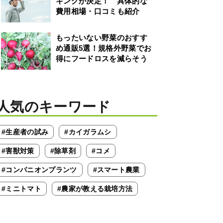
キングが決定！ 具体的な
費用相場・口コミも紹介
もったいない野菜のおすす
め通販5選！規格外野菜でお
得にフードロスを減らそう
人気のキーワード
#生産者の試み
#カイガラムシ
#害獣対策
#除草剤
#コメ
#コンパニオンプランツ
#スマート農業
#ミニトマト
#農家が教える栽培方法