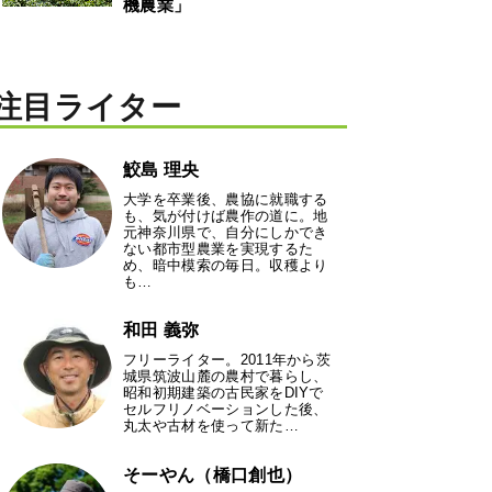
機農業」
注目ライター
鮫島 理央
大学を卒業後、農協に就職する
も、気が付けば農作の道に。地
元神奈川県で、自分にしかでき
ない都市型農業を実現するた
め、暗中模索の毎日。収穫より
も…
和田 義弥
フリーライター。2011年から茨
城県筑波山麓の農村で暮らし、
昭和初期建築の古民家をDIYで
セルフリノベーションした後、
丸太や古材を使って新た…
そーやん（橋口創也）