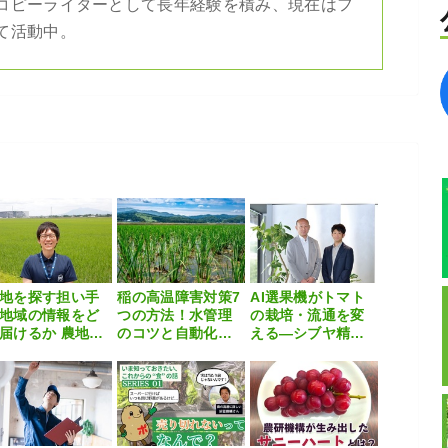
コピーライターとして長年経験を積み、現在はフ
て活動中。
地を探す担い手
稲の高温障害対策7
AI選果機がトマト
地域の情報をど
つの方法！水管理
の栽培・流通を変
届けるか 農地マ
のコツと自動化の
える―シブヤ精
チングにつなが
すすめ
機・カゴメが描く
常総市の取り組
トレーサビリティ
改革の未来