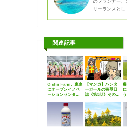
のプランナー、
リーランスとし
関連記事
Oishii Farm、東京
【マンガ】ハンタ
農
にオープンイノベ
ーガールの害獣日
に
ーションセンター
誌《第5話》その名
う
を開所 日本の技
は「甲斐犬」
ッ
術で世界市場へ
る
み