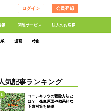
ログイン
会員登録
情報
関連サービス
法人のお客様
連載
漫画
特集
人気記事ランキング
コニシキソウの駆除方法と
は？ 発生原因や効果的な
予防対策を解説