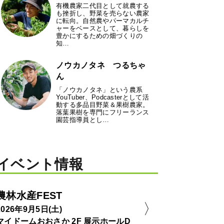
有機農家二代目として就農する
も挫折し、野菜を売らない農家
に転向。自然農やパーマカルチ
ャーをベースとして、暮らしを
豊かにするための畑づくりの
知…
ノウカノタネ つるちゃ
ん
「ノウカノタネ」という農系
YouTuber、Podcasterとして活
動する多品目野菜＆果樹農家。
落葉果樹を専門にフリーランス
園芸指導員とし…
イベント情報
農林水産FEST
2026年9月5日(土)
マイドームおおさか 2F 展示ホールD