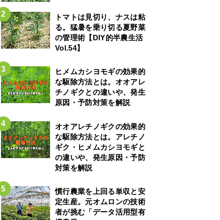
トマトは見切り、ナスは粘
る。猛暑を乗り切る夏野菜
の管理術【DIY的半農生活
Vol.54】
ヒメムカシヨモギの効果的
な駆除方法とは。オオアレ
チノギクとの違いや、発生
原因・予防対策を解説
オオアレチノギクの効果的
な駆除方法とは。アレチノ
ギク・ヒメムカシヨモギと
の違いや、発生原因・予防
対策を解説
慣行農業を上回る単収と安
定生産。元オムロンの技術
者が挑む「データ活用型有