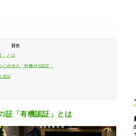
目次
証」とは
に必須の「有機JAS認定」
る認証
の証「有機認証」とは