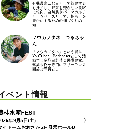
有機農家二代目として就農する
も挫折し、野菜を売らない農家
に転向。自然農やパーマカルチ
ャーをベースとして、暮らしを
豊かにするための畑づくりの
知…
ノウカノタネ つるちゃ
ん
「ノウカノタネ」という農系
YouTuber、Podcasterとして活
動する多品目野菜＆果樹農家。
落葉果樹を専門にフリーランス
園芸指導員とし…
イベント情報
農林水産FEST
2026年9月5日(土)
マイドームおおさか 2F 展示ホールD