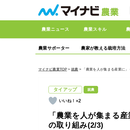
農業ニュース
農業スキル
農業サポーター
農家が教える栽培方法
マイナビ農業TOP
>
就農
> 「農業を人が集まる産業に」 
タイアップ
就農
+2
「農業を人が集まる産
の取り組み(2/3)