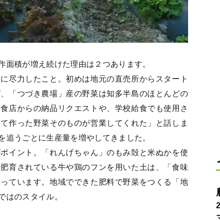
作面積が増え続けた理由は２つあります。
産に尽力したこと。初めは地元の直売所からスタート
び、「つづき農場」産の野菜は知多半島のほとんどの
飲食店からの納品リクエストや、学校給食でも使用さ
めて作った野菜そのものが営業してくれた」と話しま
を追うごとに生産量を増やしてきました。
がポイント。「れんげちゃん」のもみ殻と米ぬかを使
で肥育されている牛や鶏のフンを用いた土は、「食味
担っています。地域でできた肥料で野菜をつくる「地
ではのスタイル。