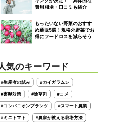
キングが決定！ 具体的な
費用相場・口コミも紹介
もったいない野菜のおすす
め通販5選！規格外野菜でお
得にフードロスを減らそう
人気のキーワード
#生産者の試み
#カイガラムシ
#害獣対策
#除草剤
#コメ
#コンパニオンプランツ
#スマート農業
#ミニトマト
#農家が教える栽培方法