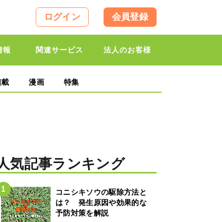
ログイン
会員登録
情報
関連サービス
法人のお客様
連載
漫画
特集
人気記事ランキング
コニシキソウの駆除方法と
は？ 発生原因や効果的な
予防対策を解説