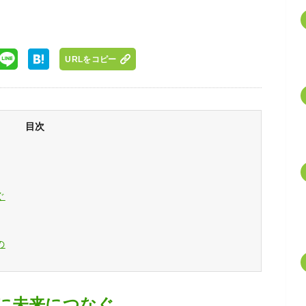
URLをコピー
目次
ぐ
の
に未来につなぐ