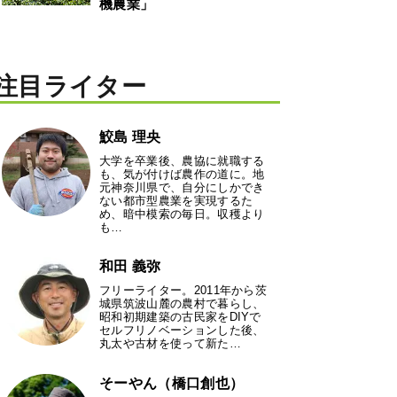
機農業」
注目ライター
鮫島 理央
大学を卒業後、農協に就職する
も、気が付けば農作の道に。地
元神奈川県で、自分にしかでき
ない都市型農業を実現するた
め、暗中模索の毎日。収穫より
も…
和田 義弥
フリーライター。2011年から茨
城県筑波山麓の農村で暮らし、
昭和初期建築の古民家をDIYで
セルフリノベーションした後、
丸太や古材を使って新た…
そーやん（橋口創也）