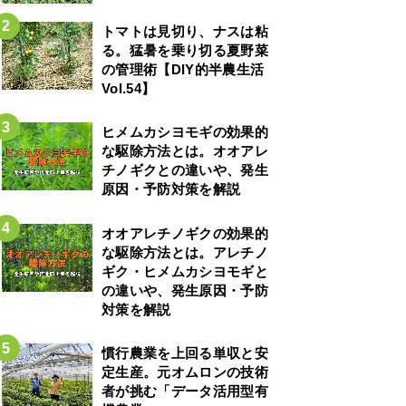
トマトは見切り、ナスは粘
る。猛暑を乗り切る夏野菜
の管理術【DIY的半農生活
Vol.54】
ヒメムカシヨモギの効果的
な駆除方法とは。オオアレ
チノギクとの違いや、発生
原因・予防対策を解説
オオアレチノギクの効果的
な駆除方法とは。アレチノ
ギク・ヒメムカシヨモギと
の違いや、発生原因・予防
対策を解説
慣行農業を上回る単収と安
定生産。元オムロンの技術
者が挑む「データ活用型有