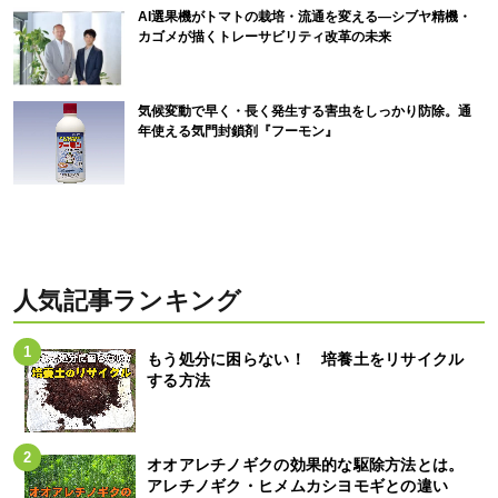
AI選果機がトマトの栽培・流通を変える―シブヤ精機・
カゴメが描くトレーサビリティ改革の未来
気候変動で早く・長く発生する害虫をしっかり防除。通
年使える気門封鎖剤『フーモン』
人気記事ランキング
もう処分に困らない！ 培養土をリサイクル
する方法
オオアレチノギクの効果的な駆除方法とは。
アレチノギク・ヒメムカシヨモギとの違い