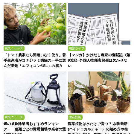
農業ニュース
農家ライフ
「トマト農家なら間違いなく使う」若
【マンガ】かけだし農家の奮闘記《第
手生産者がコナジラミ防除の一手に選
93話》外国人技能実習生は欠かせな
んだ新剤「エフィコン®SL」の底力
い
農業ニュース
生産技術
蜂の巣駆除業者おすすめランキン
観葉植物は水だけで育つ？ 水耕栽培
グ！ 種類ごとの費用相場や業者の選
(ハイドロカルチャー）の始め方や相