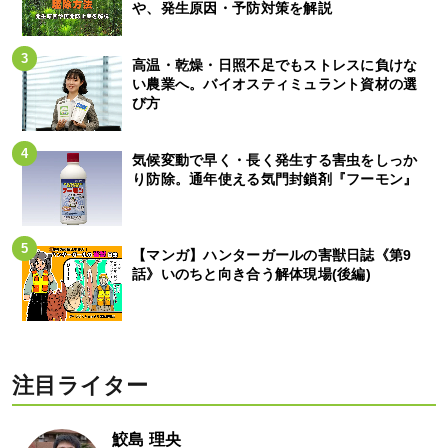
や、発生原因・予防対策を解説
高温・乾燥・日照不足でもストレスに負けな
い農業へ。バイオスティミュラント資材の選
び方
気候変動で早く・長く発生する害虫をしっか
り防除。通年使える気門封鎖剤『フーモン』
【マンガ】ハンターガールの害獣日誌《第9
話》いのちと向き合う解体現場(後編)
注目ライター
鮫島 理央