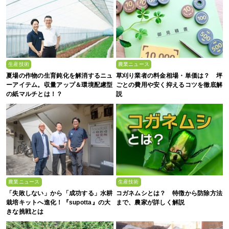
生産技術
農業ニュース
夏場の作物の生育鈍化を解消するニュ
草刈り業者の料金相場・単価は？ 坪
ーアイテム。収量アップ＆環境配慮型
ごとの費用や安く抑えるコツを徹底解
の紙マルチとは！？
説
農業ニュース
生産技術
「失敗しない」から「成功する」水耕
コガネムシとは？ 特徴から防除方法
栽培キットへ進化！『supotta』の大
まで、農家が詳しく解説
きな挑戦とは