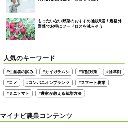
もったいない野菜のおすすめ通販5選！規格外
野菜でお得にフードロスを減らそう
人気のキーワード
#生産者の試み
#カイガラムシ
#害獣対策
#除草剤
#コメ
#コンパニオンプランツ
#スマート農業
#ミニトマト
#農家が教える栽培方法
マイナビ農業コンテンツ