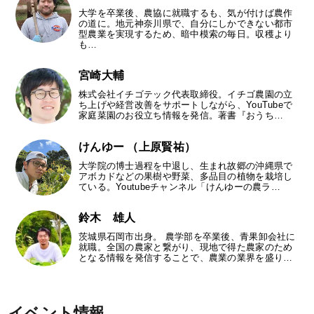
大学を卒業後、農協に就職するも、気が付けば農作
の道に。地元神奈川県で、自分にしかできない都市
型農業を実現するため、暗中模索の毎日。収穫より
も…
宮崎大輔
株式会社イチゴテック代表取締役。イチゴ農園の立
ち上げや経営改善をサポートしながら、YouTubeで
家庭菜園のお役立ち情報を発信。著書『おうち…
けんゆー （上原賢祐）
大学院の博士過程を中退し、生まれ故郷の沖縄県で
アボカドなどの果樹や野菜、多品目の植物を栽培し
ている。Youtubeチャンネル「けんゆーの農ラ…
鈴木 雄人
茨城県石岡市出身。 農学部を卒業後、青果卸会社に
就職。全国の農家と繋がり、現地で得た農家のため
となる情報を発信することで、農業の業界を盛り…
イベント情報