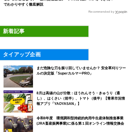
でわかりやすく徹底解説
Recommended by
新着記事
タイアップ企画
まだ危険な刃を振り回していませんか？ 安全草刈りツー
ルの決定版「SuperカルマーPRO」
8月は高値の山が分散：ほうれんそう・きゅうり（通
し）、はくさい（前半）、トマト（後半）【青果市況情
報アプリ「YAOYASAN」】
令和8年度 環境調和型持続的肉用牛生産体制推進事業
(JRA畜産振興事業)に係る第１回オンライン情報交換会