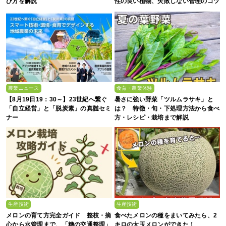
び方を解説
性の良い植物、失敗しない管理のコツ
まで徹底解説
農業ニュース
食育・農業体験
【8月19日19：30～】23世紀へ繋ぐ
暑さに強い野菜「ツルムラサキ」と
「自立経営」と「脱炭素」の真髄セミ
は？ 特徴・旬・下処理方法から食べ
ナー
方・レシピ・栽培まで解説
生産技術
生産技術
メロンの育て方完全ガイド 整枝・摘
食べたメロンの種をまいてみたら、2
心から水管理まで、「糖の交通整理」
キロの大玉メロンができた！