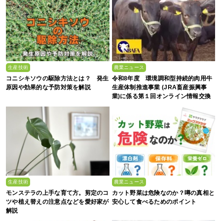
生産技術
農業ニュース
コニシキソウの駆除方法とは？ 発生
令和8年度 環境調和型持続的肉用牛
原因や効果的な予防対策を解説
生産体制推進事業 (JRA畜産振興事
業)に係る第１回オンライン情報交換
会
生産技術
農業ニュース
モンステラの上手な育て方。剪定のコ
カット野菜は危険なのか？噂の真相と
ツや植え替えの注意点などを愛好家が
安心して食べるためのポイント
解説