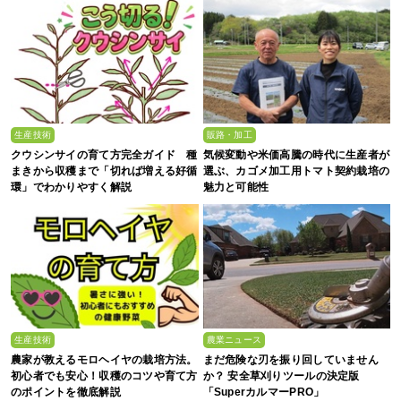
生産技術
販路・加工
クウシンサイの育て方完全ガイド 種
気候変動や米価高騰の時代に生産者が
まきから収穫まで「切れば増える好循
選ぶ、カゴメ加工用トマト契約栽培の
環」でわかりやすく解説
魅力と可能性
生産技術
農業ニュース
農家が教えるモロヘイヤの栽培方法。
まだ危険な刃を振り回していません
初心者でも安心！収穫のコツや育て方
か？ 安全草刈りツールの決定版
のポイントを徹底解説
「SuperカルマーPRO」