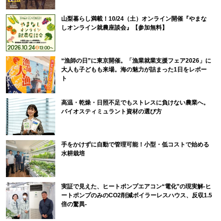
山梨暮らし満載！10/24（土）オンライン開催『やまな
しオンライン就農座談会』【参加無料】
“漁師の日”に東京開催。「漁業就業支援フェア2026」に
大人も子どもも来場。海の魅力が詰まった1日をレポー
ト
高温・乾燥・日照不足でもストレスに負けない農業へ。
バイオスティミュラント資材の選び方
手をかけずに自動で管理可能！小型・低コストで始める
水耕栽培
実証で見えた、ヒートポンプエアコン“電化”の現実解-ヒ
ートポンプのみのCO2削減ボイラーレスハウス、反収1.5
倍の驚異-