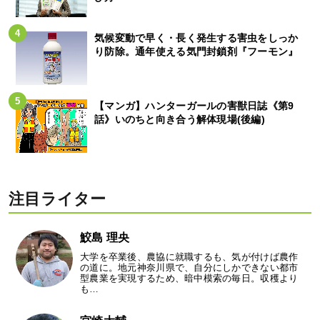
気候変動で早く・長く発生する害虫をしっか
り防除。通年使える気門封鎖剤『フーモン』
【マンガ】ハンターガールの害獣日誌《第9
話》いのちと向き合う解体現場(後編)
注目ライター
鮫島 理央
大学を卒業後、農協に就職するも、気が付けば農作
の道に。地元神奈川県で、自分にしかできない都市
型農業を実現するため、暗中模索の毎日。収穫より
も…