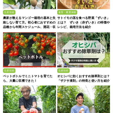
生産技術
食育・農業体験
農家が教えるマンゴー栽培の基本と失
サトイモの茎を食べる野菜「ずいき」
敗しない育て方。初心者におすすめの
とは？ ずいき（赤ずいき）の特徴や
品種から年間スケジュール、開花・収
レシピ、栽培方法を紹介
穫のコツまで徹底解説
生産技術
生産技術
ペットボトルでミニトマトを育てた
オヒシバに効くおすすめ除草剤とは？
ら、大量に収穫できた！
「ザクサ液剤」の特長と使い方を紹介