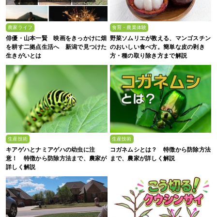
農家ライフ
食育・農業体験
俳優・山本一賢 映画をきっかけに畑
野菜ソムリエが教える、マンゴスチン
を耕す二拠点生活へ 新潟で見つけた
のおいしい食べ方。簡単な皮の剥き
生きがいとは
方・種の取り除き方まで解説
生産技術
生産技術
キアゲハとナミアゲハの幼虫に注
コガネムシとは？ 特徴から防除方法
意！ 特徴から防除方法まで、農家が
まで、農家が詳しく解説
詳しく解説