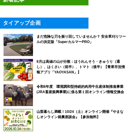
タイアップ企画
まだ危険な刃を振り回していませんか？ 安全草刈りツー
ルの決定版「SuperカルマーPRO」
8月は高値の山が分散：ほうれんそう・きゅうり（通
し）、はくさい（前半）、トマト（後半）【青果市況情
報アプリ「YAOYASAN」】
令和8年度 環境調和型持続的肉用牛生産体制推進事業
(JRA畜産振興事業)に係る第１回オンライン情報交換会
山梨暮らし満載！10/24（土）オンライン開催『やまな
しオンライン就農座談会』【参加無料】