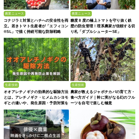
農業ニュース
農業ニュース
コナジラミ対策とハチへの安全性を両
糖度 8 度の極上トマトを守り抜く鉄
立。若きトマト生産者が「エフィコン
壁の防虫管理！理系農家が信頼する切
®SL」で描く持続可能な防除戦略
り札「ダブルシューターSE」
生産技術
生産技術
オオアレチノギクの効果的な駆除方法
農家が教えるジャボチカバの育て方・
とは。アレチノギク・ヒメムカシヨモ
食べ方ガイド｜幹に実がなる幻のフル
ギとの違いや、発生原因・予防対策を
ーツを自宅で楽しむ極意
解説