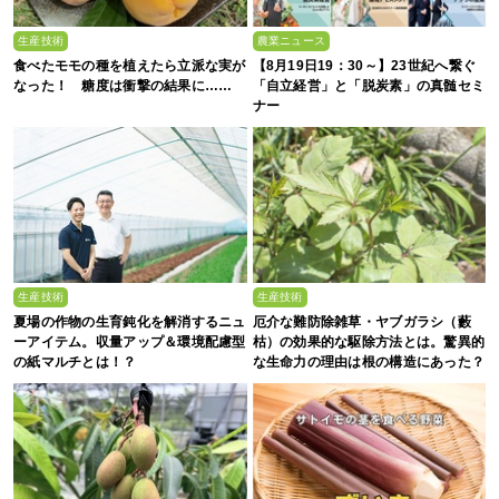
生産技術
農業ニュース
食べたモモの種を植えたら立派な実が
【8月19日19：30～】23世紀へ繋ぐ
なった！ 糖度は衝撃の結果に……
「自立経営」と「脱炭素」の真髄セミ
ナー
生産技術
生産技術
夏場の作物の生育鈍化を解消するニュ
厄介な難防除雑草・ヤブガラシ（藪
ーアイテム。収量アップ＆環境配慮型
枯）の効果的な駆除方法とは。驚異的
の紙マルチとは！？
な生命力の理由は根の構造にあった？