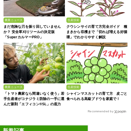
農業ニュース
生産技術
まだ危険な刃を振り回していません
クウシンサイの育て方完全ガイド 種
か？ 安全草刈りツールの決定版
まきから収穫まで「切れば増える好循
「SuperカルマーPRO」
環」でわかりやすく解説
農業ニュース
生産技術
「トマト農家なら間違いなく使う」若
シャインマスカットの育て方 皮ごと
手生産者がコナジラミ防除の一手に選
食べられる高級ブドウを家庭で！
んだ新剤「エフィコン®SL」の底力
Recommended by
新着記事