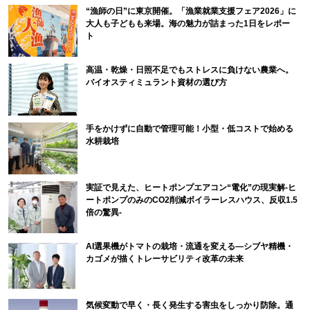
“漁師の日”に東京開催。「漁業就業支援フェア2026」に
大人も子どもも来場。海の魅力が詰まった1日をレポー
ト
高温・乾燥・日照不足でもストレスに負けない農業へ。
バイオスティミュラント資材の選び方
手をかけずに自動で管理可能！小型・低コストで始める
水耕栽培
実証で見えた、ヒートポンプエアコン“電化”の現実解-ヒ
ートポンプのみのCO2削減ボイラーレスハウス、反収1.5
倍の驚異-
AI選果機がトマトの栽培・流通を変える―シブヤ精機・
カゴメが描くトレーサビリティ改革の未来
気候変動で早く・長く発生する害虫をしっかり防除。通