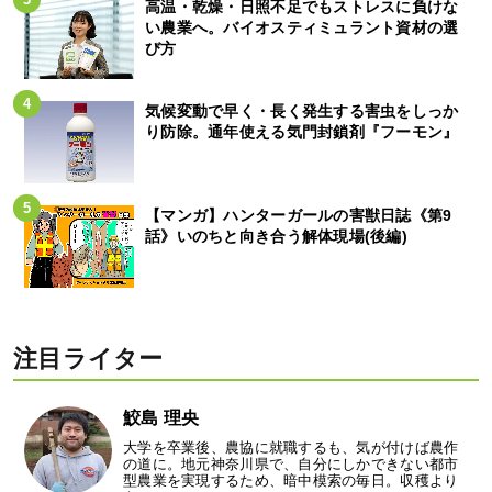
高温・乾燥・日照不足でもストレスに負けな
い農業へ。バイオスティミュラント資材の選
び方
気候変動で早く・長く発生する害虫をしっか
り防除。通年使える気門封鎖剤『フーモン』
【マンガ】ハンターガールの害獣日誌《第9
話》いのちと向き合う解体現場(後編)
注目ライター
鮫島 理央
大学を卒業後、農協に就職するも、気が付けば農作
の道に。地元神奈川県で、自分にしかできない都市
型農業を実現するため、暗中模索の毎日。収穫より