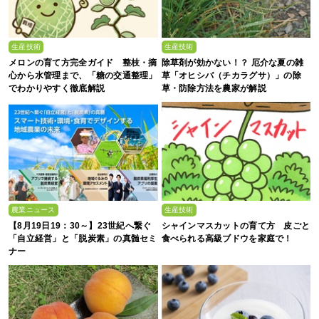
生産技術
生産技術
メロンの育て方完全ガイド 整枝・摘
除草剤が効かない！？ 厄介な夏の雑
心から水管理まで、「糖の交通整理」
草「オヒシバ（チカラグサ）」の除
でわかりやすく徹底解説
草・防除方法を農家が解説
農業ニュース
生産技術
【8月19日19：30～】23世紀へ繋ぐ
シャインマスカットの育て方 皮ごと
「自立経営」と「脱炭素」の真髄セミ
食べられる高級ブドウを家庭で！
ナー