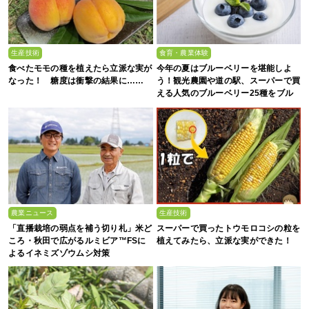
生産技術
食育・農業体験
食べたモモの種を植えたら立派な実が
今年の夏はブルーベリーを堪能しよ
なった！ 糖度は衝撃の結果に……
う！観光農園や道の駅、スーパーで買
える人気のブルーベリー25種をブル
ーベリー農家の息子が解説
農業ニュース
生産技術
「直播栽培の弱点を補う切り札」米ど
スーパーで買ったトウモロコシの粒を
ころ・秋田で広がるルミビア™FSに
植えてみたら、立派な実ができた！
よるイネミズゾウムシ対策