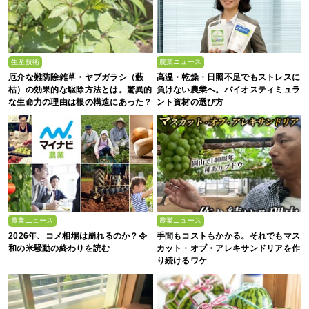
生産技術
農業ニュース
厄介な難防除雑草・ヤブガラシ（藪
高温・乾燥・日照不足でもストレスに
枯）の効果的な駆除方法とは。驚異的
負けない農業へ。バイオスティミュラ
な生命力の理由は根の構造にあった？
ント資材の選び方
農業ニュース
農業ニュース
2026年、コメ相場は崩れるのか？令
手間もコストもかかる。それでもマス
和の米騒動の終わりを読む
カット・オブ・アレキサンドリアを作
り続けるワケ