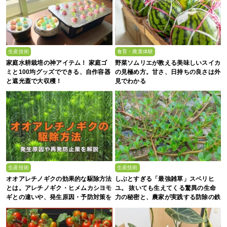
生産技術
食育・農業体験
家庭水耕栽培の神アイテム！ 家庭ゴ
野菜ソムリエが教える美味しいスイカ
ミと100均グッズでできる、自作容器
の見極め方。甘さ、日持ちの良さは外
と遮光蓋で大収穫！
見でわかる
生産技術
生産技術
オオアレチノギクの効果的な駆除方法
しぶとすぎる「最強雑草」スベリヒ
とは。アレチノギク・ヒメムカシヨモ
ユ。 抜いても生えてくる驚異の生命
ギとの違いや、発生原因・予防対策を
力の秘密と、農家が実践する防除の鉄
解説
則