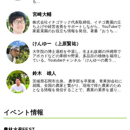
も…
宮崎大輔
株式会社イチゴテック代表取締役。イチゴ農園の立
ち上げや経営改善をサポートしながら、YouTubeで
家庭菜園のお役立ち情報を発信。著書『おうち…
けんゆー （上原賢祐）
大学院の博士過程を中退し、生まれ故郷の沖縄県で
アボカドなどの果樹や野菜、多品目の植物を栽培し
ている。Youtubeチャンネル「けんゆーの農ラ…
鈴木 雄人
茨城県石岡市出身。 農学部を卒業後、青果卸会社に
就職。全国の農家と繋がり、現地で得た農家のため
となる情報を発信することで、農業の業界を盛り…
イベント情報
農林水産FEST