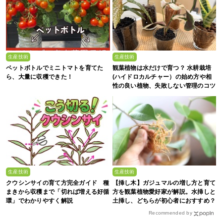
生産技術
生産技術
ペットボトルでミニトマトを育てた
観葉植物は水だけで育つ？ 水耕栽培
ら、大量に収穫できた！
(ハイドロカルチャー）の始め方や相
性の良い植物、失敗しない管理のコツ
まで徹底解説
生産技術
生産技術
クウシンサイの育て方完全ガイド 種
【挿し木】ガジュマルの増し方と育て
まきから収穫まで「切れば増える好循
方を観葉植物愛好家が解説。水挿しと
環」でわかりやすく解説
土挿し、どちらが初心者におすすめ？
Recommended by