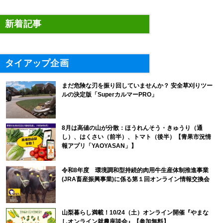
新着記事
タイアップ企画
まだ危険な刃を振り回していませんか？ 安全草刈りツー
ルの決定版「SuperカルマーPRO」
8月は高値の山が分散：ほうれんそう・きゅうり（通
し）、はくさい（前半）、トマト（後半）【青果市況情
報アプリ「YAOYASAN」】
令和8年度 環境調和型持続的肉用牛生産体制推進事業
(JRA畜産振興事業)に係る第１回オンライン情報交換会
山梨暮らし満載！10/24（土）オンライン開催『やまな
しオンライン就農座談会』【参加無料】