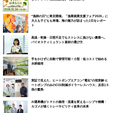
“漁師の日”に東京開催。「漁業就業支援フェア2026」に
大人も子どもも来場。海の魅力が詰まった1日をレポー
ト
高温・乾燥・日照不足でもストレスに負けない農業へ。
バイオスティミュラント資材の選び方
手をかけずに自動で管理可能！小型・低コストで始める
水耕栽培
実証で見えた、ヒートポンプエアコン“電化”の現実解-ヒ
ートポンプのみのCO2削減ボイラーレスハウス、反収1.5
倍の驚異-
AI選果機がトマトの栽培・流通を変える―シブヤ精機・
カゴメが描くトレーサビリティ改革の未来