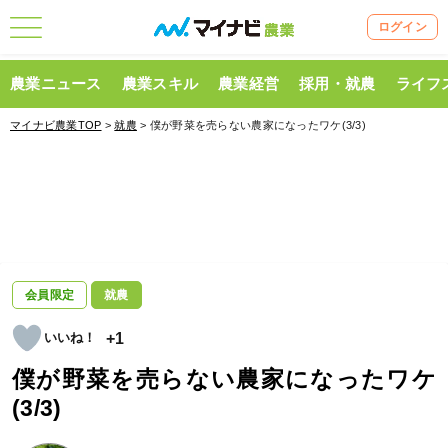
ログイン
農業ニュース
農業スキル
農業経営
採用・就農
ライフ
マイナビ農業TOP
>
就農
> 僕が野菜を売らない農家になったワケ(3/3)
会員限定
就農
+1
僕が野菜を売らない農家になったワケ
(3/3)