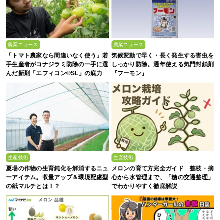
農業ニュース
農業ニュース
「トマト農家なら間違いなく使う」若
気候変動で早く・長く発生する害虫を
手生産者がコナジラミ防除の一手に選
しっかり防除。通年使える気門封鎖剤
んだ新剤「エフィコン®SL」の底力
『フーモン』
生産技術
生産技術
夏場の作物の生育鈍化を解消するニュ
メロンの育て方完全ガイド 整枝・摘
ーアイテム。収量アップ＆環境配慮型
心から水管理まで、「糖の交通整理」
の紙マルチとは！？
でわかりやすく徹底解説