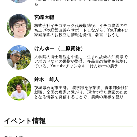
も…
宮崎大輔
株式会社イチゴテック代表取締役。イチゴ農園の立
ち上げや経営改善をサポートしながら、YouTubeで
家庭菜園のお役立ち情報を発信。著書『おうち…
けんゆー （上原賢祐）
大学院の博士過程を中退し、生まれ故郷の沖縄県で
アボカドなどの果樹や野菜、多品目の植物を栽培し
ている。Youtubeチャンネル「けんゆーの農ラ…
鈴木 雄人
茨城県石岡市出身。 農学部を卒業後、青果卸会社に
就職。全国の農家と繋がり、現地で得た農家のため
となる情報を発信することで、農業の業界を盛り…
イベント情報