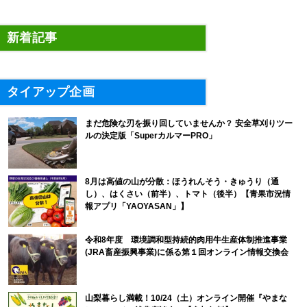
新着記事
タイアップ企画
まだ危険な刃を振り回していませんか？ 安全草刈りツー
ルの決定版「SuperカルマーPRO」
8月は高値の山が分散：ほうれんそう・きゅうり（通
し）、はくさい（前半）、トマト（後半）【青果市況情
報アプリ「YAOYASAN」】
令和8年度 環境調和型持続的肉用牛生産体制推進事業
(JRA畜産振興事業)に係る第１回オンライン情報交換会
山梨暮らし満載！10/24（土）オンライン開催『やまな