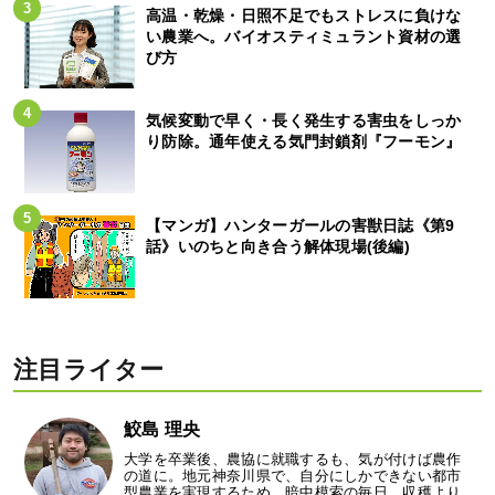
高温・乾燥・日照不足でもストレスに負けな
い農業へ。バイオスティミュラント資材の選
び方
気候変動で早く・長く発生する害虫をしっか
り防除。通年使える気門封鎖剤『フーモン』
【マンガ】ハンターガールの害獣日誌《第9
話》いのちと向き合う解体現場(後編)
注目ライター
鮫島 理央
大学を卒業後、農協に就職するも、気が付けば農作
の道に。地元神奈川県で、自分にしかできない都市
型農業を実現するため、暗中模索の毎日。収穫より