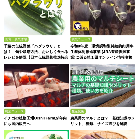
食育・農業体験
農業ニュース
千葉の伝統野菜「ハグラウリ」と
令和8年度 環境調和型持続的肉用牛
は？ 旬や栽培方法、おいしく食べる
生産体制推進事業 (JRA畜産振興事
レシピを解説【日本伝統野菜推進協会
業)に係る第１回オンライン情報交換
監修】
会
農業ニュース
生産技術
イチゴの植物工場Oishii Farmが年内
農業用のマルチとは？ 基礎知識やメ
にも国内販売へ
リット、種類、サイズ選びを解説