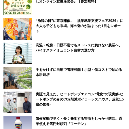
しオンライン就農座談会』【参加無料】
“漁師の日”に東京開催。「漁業就業支援フェア2026」に
大人も子どもも来場。海の魅力が詰まった1日をレポー
ト
高温・乾燥・日照不足でもストレスに負けない農業へ。
バイオスティミュラント資材の選び方
手をかけずに自動で管理可能！小型・低コストで始める
水耕栽培
実証で見えた、ヒートポンプエアコン“電化”の現実解-ヒ
ートポンプのみのCO2削減ボイラーレスハウス、反収1.5
倍の驚異-
気候変動で早く・長く発生する害虫をしっかり防除。通
年使える気門封鎖剤『フーモン』