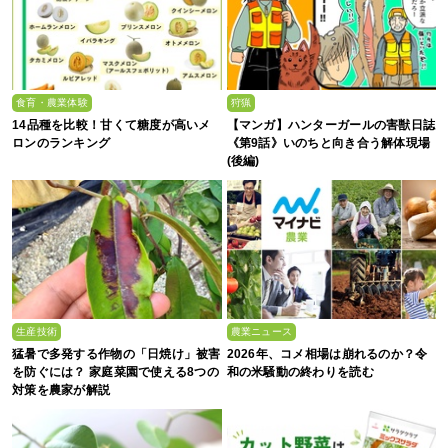
食育・農業体験
狩猟
14品種を比較！甘くて糖度が高いメ
【マンガ】ハンターガールの害獣日誌
ロンのランキング
《第9話》いのちと向き合う解体現場
(後編)
生産技術
農業ニュース
猛暑で多発する作物の「日焼け」被害
2026年、コメ相場は崩れるのか？令
を防ぐには？ 家庭菜園で使える8つの
和の米騒動の終わりを読む
対策を農家が解説