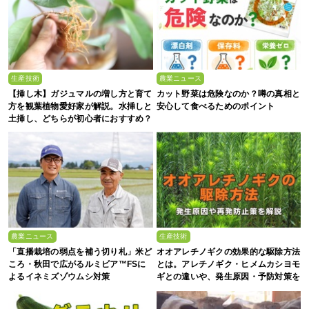
生産技術
農業ニュース
【挿し木】ガジュマルの増し方と育て
カット野菜は危険なのか？噂の真相と
方を観葉植物愛好家が解説。水挿しと
安心して食べるためのポイント
土挿し、どちらが初心者におすすめ？
農業ニュース
生産技術
「直播栽培の弱点を補う切り札」米ど
オオアレチノギクの効果的な駆除方法
ころ・秋田で広がるルミビア™FSに
とは。アレチノギク・ヒメムカシヨモ
よるイネミズゾウムシ対策
ギとの違いや、発生原因・予防対策を
解説