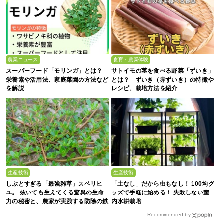
農業ニュース
食育・農業体験
スーパーフード「モリンガ」とは？
サトイモの茎を食べる野菜「ずいき」
栄養素や活用法、家庭菜園の方法など
とは？ ずいき（赤ずいき）の特徴や
を解説
レシピ、栽培方法を紹介
生産技術
生産技術
しぶとすぎる「最強雑草」スベリヒ
「土なし」だから虫もなし！ 100均グ
ユ。 抜いても生えてくる驚異の生命
ッズで手軽に始める！ 失敗しない室
力の秘密と、農家が実践する防除の鉄
内水耕栽培
則
Recommended by