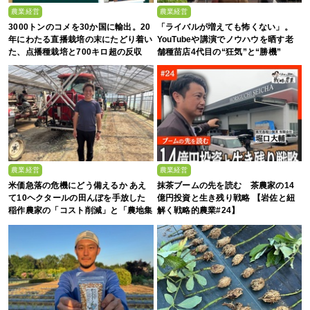
農業経営
農業経営
3000トンのコメを30か国に輸出。20
「ライバルが増えても怖くない」。
年にわたる直播栽培の末にたどり着い
YouTubeや講演でノウハウを晒す老
た、点播種栽培と700キロ超の反収
舗種苗店4代目の“狂気”と“勝機”
農業経営
農業経営
米価急落の危機にどう備えるか あえ
抹茶ブームの先を読む 茶農家の14
て10ヘクタールの田んぼを手放した
億円投資と生き残り戦略 【岩佐と紐
稲作農家の「コスト削減」と「農地集
解く戦略的農業#24】
約」