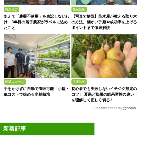
農業経営
生産技術
あえて「農薬不使用」を表記しないわ
【写真で解説】苗木屋が教える取り木
け 3年目の若手農家がラベルに込め
の方法。細かい手順や成功率を上げる
たこと
ポイントまで徹底解説
農業ニュース
生産技術
手をかけずに自動で管理可能！小型・
初心者でも失敗しないイチジク剪定の
低コストで始める水耕栽培
コツ！ 夏果と秋果の結果習性の違い
を理解して正しく切る！
Recommended by
新着記事