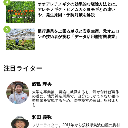
オオアレチノギクの効果的な駆除方法とは。
アレチノギク・ヒメムカシヨモギとの違い
や、発生原因・予防対策を解説
慣行農業を上回る単収と安定生産。元オムロ
ンの技術者が挑む「データ活用型有機農業」
注目ライター
鮫島 理央
大学を卒業後、農協に就職するも、気が付けば農作
の道に。地元神奈川県で、自分にしかできない都市
型農業を実現するため、暗中模索の毎日。収穫より
も…
和田 義弥
フリーライター。2011年から茨城県筑波山麓の農村