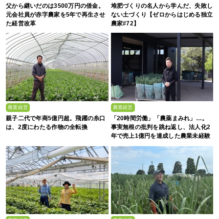
父から継いだのは3500万円の借金。
堆肥づくりの名人から学んだ、失敗し
元会社員が赤字農家を5年で再生させ
ない土づくり【ゼロからはじめる独立
た経営改革
農家#72】
農業経営
農業経営
親子二代で年商5億円超。飛躍の糸口
「20時間労働」「農薬まみれ」…。
は、2度にわたる作物の全転換
事実無根の批判を跳ね返し、法人化2
年で売上1億円を達成した農業未経験
の若者たち