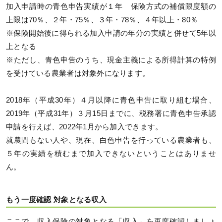
加入申請時の青色申告実績が１年 保険方式の補償限度額の
上限は70％、２年・75％、３年・78％、４年以上・80％
※保険開始後に得られる加入申請の年分の実績と併せて5年以
上となる
※ただし、青色申告のうち、現金主義による所得計算の特例
を受けている農業者は対象外になります。
2018年（平成30年）４月以降に青色申告に取り組む場合、
2019年（平成31年）３月15日までに、税務署に青色申告承認
申請を行えば、2022年1月から加入できます。
就農間もない人や、現在、白色申告を行っている農業者も、
５年の実績を積むまで加入できないということはありませ
ん。
もう一度確認 対象となる収入
ここで、収入保険の対象となる「収入」を再度確認しましょ