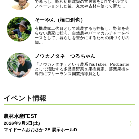
で暮らし、昭和初期建築の古民家をDIYでセルフリ
ノベーションした後、丸太や古材を使って新た…
そーやん（橋口創也）
有機農家二代目として就農するも挫折し、野菜を売
らない農家に転向。自然農やパーマカルチャーをベ
ースとして、暮らしを豊かにするための畑づくりの
知…
ノウカノタネ つるちゃん
「ノウカノタネ」という農系YouTuber、Podcaster
として活動する多品目野菜＆果樹農家。落葉果樹を
専門にフリーランス園芸指導員とし…
イベント情報
農林水産FEST
2026年9月5日(土)
マイドームおおさか 2F 展示ホールD