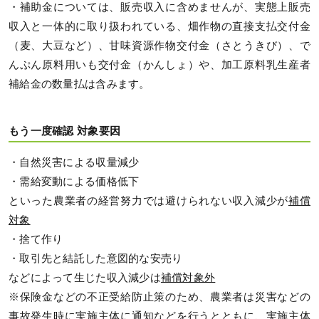
・補助金については、販売収入に含めませんが、実態上販売
収入と一体的に取り扱われている、畑作物の直接支払交付金
（麦、大豆など）、甘味資源作物交付金（さとうきび）、で
んぷん原料用いも交付金（かんしょ）や、加工原料乳生産者
補給金の数量払は含みます。
もう一度確認 対象要因
・自然災害による収量減少
・需給変動による価格低下
といった農業者の経営努力では避けられない収入減少が
補償
対象
・捨て作り
・取引先と結託した意図的な安売り
などによって生じた収入減少は
補償対象外
※保険金などの不正受給防止策のため、農業者は災害などの
事故発生時に実施主体に通知などを行うとともに、実施主体