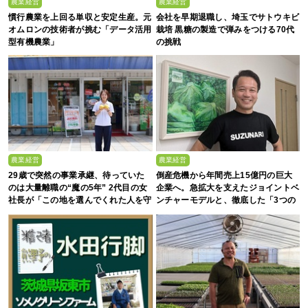
農業経営
農業経営
慣行農業を上回る単収と安定生産。元
会社を早期退職し、埼玉でサトウキビ
オムロンの技術者が挑む「データ活用
栽培 黒糖の製造で弾みをつける70代
型有機農業」
の挑戦
農業経営
農業経営
29歳で突然の事業承継、待っていた
倒産危機から年間売上15億円の巨大
のは大量離職の“魔の5年” 2代目の女
企業へ。急拡大を支えたジョイントベ
社長が「この地を選んでくれた人を守
ンチャーモデルと、徹底した「3つの
る」と誓った日
ルール」