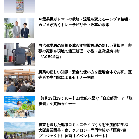
AI選果機がトマトの栽培・流通を変える―シブヤ精機・
カゴメが描くトレーサビリティ改革の未来
自治体業務の負担を減らす害獣処理の新しい選択肢 害
獣の死骸を現地で適正処理 小型・超高温焼却炉
『ACE0.5型』
農薬の正しい知識・安全な使い方を産地全体で共有。直
売所で専門家によるセミナー開催
【8月19日19：30～】23世紀へ繋ぐ「自立経営」と「脱
炭素」の真髄セミナー
農業を通じた地域コミュニティづくりを実践的に学ぶ―
大阪農業園芸・食テクノロジー専門学校が「医療×農」
プロジェクトに参画【イベントレポート】