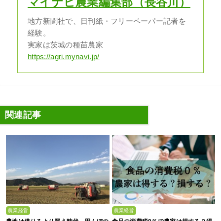
マイナビ農業編集部（長谷川）
地方新聞社で、日刊紙・フリーペーパー記者を
経験。
実家は茨城の種苗農家
https://agri.mynavi.jp/
関連記事
農業経営
農業経営