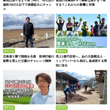
農地は借りるより買う時代 田んぼの
食品の消費税0％で農家は損する？得
値段3分の1以下で規模拡大にチャン
する？これからの影響と対策
ス
農業経営
農業経営
北海道十勝で陸稲を生産 前例打破の
売上1億円目前へ。あの大規模法人・
姿勢を育んだ父親のチャレンジ精神
トップリバーから独立し急成長する理
由に迫る
農業経営
農業経営