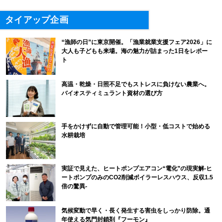
タイアップ企画
“漁師の日”に東京開催。「漁業就業支援フェア2026」に
大人も子どもも来場。海の魅力が詰まった1日をレポー
ト
高温・乾燥・日照不足でもストレスに負けない農業へ。
バイオスティミュラント資材の選び方
手をかけずに自動で管理可能！小型・低コストで始める
水耕栽培
実証で見えた、ヒートポンプエアコン“電化”の現実解-ヒ
ートポンプのみのCO2削減ボイラーレスハウス、反収1.5
倍の驚異-
気候変動で早く・長く発生する害虫をしっかり防除。通
年使える気門封鎖剤『フーモン』