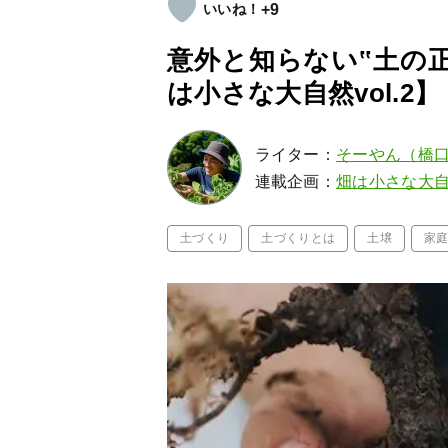
+9
意外と知らない‟土の正
は小さな大自然vol.2】
ライター：
そーやん（橋
連載企画：
畑は小さな大
土づくり
土づくりとは
土壌
家