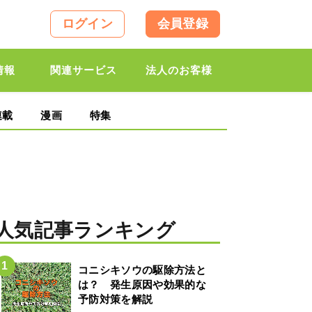
ログイン
会員登録
情報
関連サービス
法人のお客様
連載
漫画
特集
人気記事ランキング
コニシキソウの駆除方法と
は？ 発生原因や効果的な
予防対策を解説