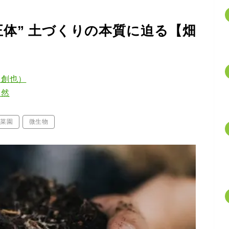
体” 土づくりの本質に迫る【畑
口創也）
自然
庭菜園
微生物