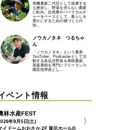
有機農家二代目として就農する
も挫折し、野菜を売らない農家
に転向。自然農やパーマカルチ
ャーをベースとして、暮らしを
豊かにするための畑づくりの
知…
ノウカノタネ つるちゃ
ん
「ノウカノタネ」という農系
YouTuber、Podcasterとして活
動する多品目野菜＆果樹農家。
落葉果樹を専門にフリーランス
園芸指導員とし…
イベント情報
農林水産FEST
2026年9月5日(土)
マイドームおおさか 2F 展示ホールD