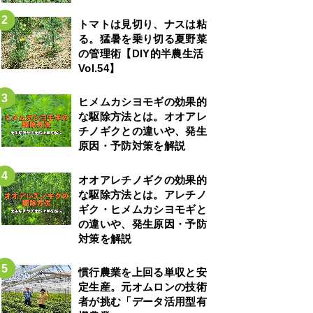
トマトは見切り、ナスは粘
る。猛暑を乗り切る夏野菜
の管理術【DIY的半農生活
Vol.54】
ヒメムカシヨモギの効果的
な駆除方法とは。オオアレ
チノギクとの違いや、発生
原因・予防対策を解説
オオアレチノギクの効果的
な駆除方法とは。アレチノ
ギク・ヒメムカシヨモギと
の違いや、発生原因・予防
対策を解説
慣行農業を上回る単収と安
定生産。元オムロンの技術
者が挑む「データ活用型有