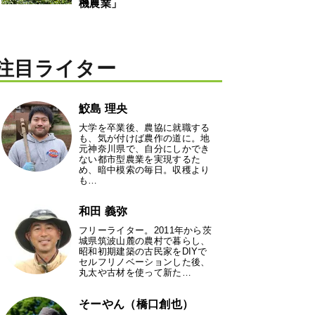
機農業」
注目ライター
鮫島 理央
大学を卒業後、農協に就職する
も、気が付けば農作の道に。地
元神奈川県で、自分にしかでき
ない都市型農業を実現するた
め、暗中模索の毎日。収穫より
も…
和田 義弥
フリーライター。2011年から茨
城県筑波山麓の農村で暮らし、
昭和初期建築の古民家をDIYで
セルフリノベーションした後、
丸太や古材を使って新た…
そーやん（橋口創也）