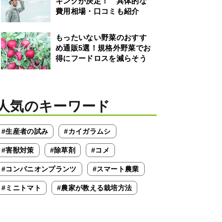
キングが決定！ 具体的な
費用相場・口コミも紹介
もったいない野菜のおすす
め通販5選！規格外野菜でお
得にフードロスを減らそう
人気のキーワード
#生産者の試み
#カイガラムシ
#害獣対策
#除草剤
#コメ
#コンパニオンプランツ
#スマート農業
#ミニトマト
#農家が教える栽培方法