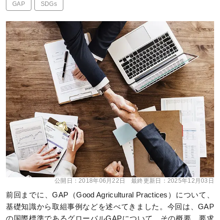
GAP
SDGs
公開日：
2018年06月22日
最終更新日：
2025年12月03日
前回までに、GAP（Good Agricultural Practices）について、
基礎知識から取組事例などを述べてきました。今回は、GAP
の国際標準であるグローバルGAPについて、その概要、要求