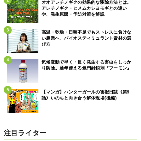
オオアレチノギクの効果的な駆除方法とは。
アレチノギク・ヒメムカシヨモギとの違い
や、発生原因・予防対策を解説
高温・乾燥・日照不足でもストレスに負けな
い農業へ。バイオスティミュラント資材の選
び方
気候変動で早く・長く発生する害虫をしっか
り防除。通年使える気門封鎖剤『フーモン』
【マンガ】ハンターガールの害獣日誌《第9
話》いのちと向き合う解体現場(後編)
注目ライター