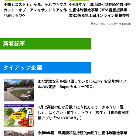
手間もコストもかかる。それでもマス
令和8年度 環境調和型持続的肉用牛
カット・オブ・アレキサンドリアを作
生産体制推進事業 (JRA畜産振興事
り続けるワケ
業)に係る第１回オンライン情報交換
会
Recommended by
新着記事
タイアップ企画
まだ危険な刃を振り回していませんか？ 安全草刈りツー
ルの決定版「SuperカルマーPRO」
8月は高値の山が分散：ほうれんそう・きゅうり（通
し）、はくさい（前半）、トマト（後半）【青果市況情
報アプリ「YAOYASAN」】
令和8年度 環境調和型持続的肉用牛生産体制推進事業