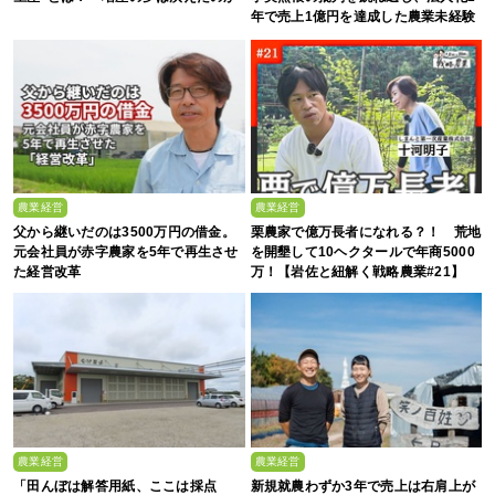
年で売上1億円を達成した農業未経験
の若者たち
農業経営
農業経営
父から継いだのは3500万円の借金。
栗農家で億万長者になれる？！ 荒地
元会社員が赤字農家を5年で再生させ
を開墾して10ヘクタールで年商5000
た経営改革
万！【岩佐と紐解く戦略農業#21】
農業経営
農業経営
「田んぼは解答用紙、ここは採点
新規就農わずか3年で売上は右肩上が