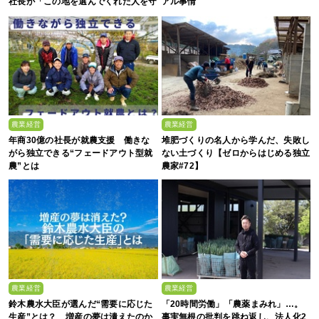
社長が「この地を選んでくれた人を守
アル事情
る」と誓った日
農業経営
農業経営
年商30億の社長が就農支援 働きな
堆肥づくりの名人から学んだ、失敗し
がら独立できる“フェードアウト型就
ない土づくり【ゼロからはじめる独立
農”とは
農家#72】
農業経営
農業経営
鈴木農水大臣が選んだ“需要に応じた
「20時間労働」「農薬まみれ」…。
生産”とは？ 増産の夢は潰えたのか
事実無根の批判を跳ね返し、法人化2