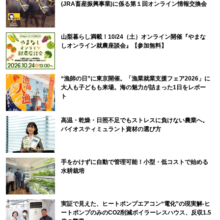
(JRA畜産振興事業)に係る第１回オンライン情報交換会
山梨暮らし満載！10/24（土）オンライン開催『やまな
しオンライン就農座談会』【参加無料】
“漁師の日”に東京開催。「漁業就業支援フェア2026」に
大人も子どもも来場。海の魅力が詰まった1日をレポー
ト
高温・乾燥・日照不足でもストレスに負けない農業へ。
バイオスティミュラント資材の選び方
手をかけずに自動で管理可能！小型・低コストで始める
水耕栽培
実証で見えた、ヒートポンプエアコン“電化”の現実解-ヒ
ートポンプのみのCO2削減ボイラーレスハウス、反収1.5