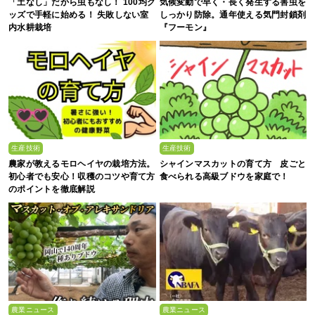
「土なし」だから虫もなし！ 100均グ
気候変動で早く・長く発生する害虫を
ッズで手軽に始める！ 失敗しない室
しっかり防除。通年使える気門封鎖剤
内水耕栽培
『フーモン』
生産技術
生産技術
農家が教えるモロヘイヤの栽培方法。
シャインマスカットの育て方 皮ごと
初心者でも安心！収穫のコツや育て方
食べられる高級ブドウを家庭で！
のポイントを徹底解説
農業ニュース
農業ニュース