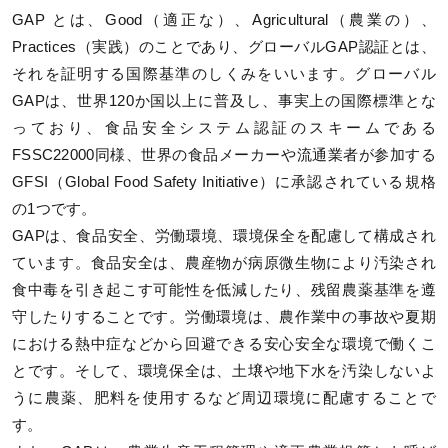
GAP とは、Good（適正な）、Agricultural（農業の）、
Practices（実践）のことであり、グローバルGAP認証とは、
それを証明する国際基準のしくみをいいます。グローバル
GAPは、世界120か国以上に普及し、事実上の国際標準とな
っており、食品安全システム認証のスキームである
FSSC22000同様、世界の食品メーカーや流通業者が参加する
GFSI（Global Food Safety Initiative）に承認されている規格
の1つです。
GAPは、食品安全、労働環境、環境保全を配慮して構成され
ています。食品安全は、農産物が病原微生物により汚染され
食中毒を引き起こす可能性を低減したり、残留農薬基準を遵
守したりすることです。労働環境は、農作業中の事故や夏期
における熱中症などから回避できる安心安全な環境で働くこ
とです。そして、環境保全は、土壌や地下水を汚染しないよ
うに農薬、肥料を使用するなど周辺環境に配慮することで
す。