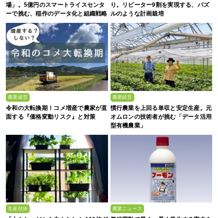
場」。5億円のスマートライスセンタ
り。リピーター9割を実現する、パズ
ーで挑む、稲作のデータ化と組織戦略
ルのような計画栽培
農業経営
農業経営
令和の大転換期！コメ増産で農家が直
慣行農業を上回る単収と安定生産。元
面する『価格変動リスク』と対策
オムロンの技術者が挑む「データ活用
型有機農業」
生産技術
農業ニュース