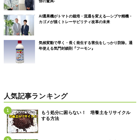
倍の驚異-
AI選果機がトマトの栽培・流通を変える―シブヤ精機・
カゴメが描くトレーサビリティ改革の未来
気候変動で早く・長く発生する害虫をしっかり防除。通
年使える気門封鎖剤『フーモン』
人気記事ランキング
もう処分に困らない！ 培養土をリサイクル
する方法