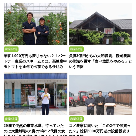
農業経営
農業経営
年収1,000万円も夢じゃない？！パー
負債3億円からの大逆転劇。観光農園
トナー農業のスキームとは。高糖度中
の常識を覆す「食べ放題をやめる」と
玉トマトを通年で出荷できる仕組み
いう選択
農業経営
農業経営
29歳で突然の事業承継、待っていた
コメ農家に聞いた「この2年で何買っ
のは大量離職の“魔の5年” 2代目の女
た？」総額6000万円超の設備投資リ