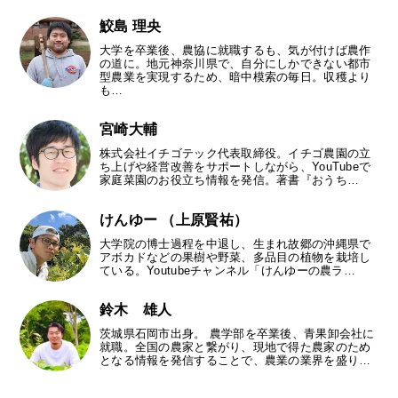
鮫島 理央
大学を卒業後、農協に就職するも、気が付けば農作
の道に。地元神奈川県で、自分にしかできない都市
型農業を実現するため、暗中模索の毎日。収穫より
も…
宮崎大輔
株式会社イチゴテック代表取締役。イチゴ農園の立
ち上げや経営改善をサポートしながら、YouTubeで
家庭菜園のお役立ち情報を発信。著書『おうち…
けんゆー （上原賢祐）
大学院の博士過程を中退し、生まれ故郷の沖縄県で
アボカドなどの果樹や野菜、多品目の植物を栽培し
ている。Youtubeチャンネル「けんゆーの農ラ…
鈴木 雄人
茨城県石岡市出身。 農学部を卒業後、青果卸会社に
就職。全国の農家と繋がり、現地で得た農家のため
となる情報を発信することで、農業の業界を盛り…