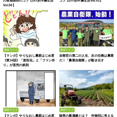
の長期保存のコツ【DIY的半農生活
コツ【DIY的半農生活Vol.53】
Vol.50】
農家ライフ
農家ライフ
【マンガ】やりなおし農家はじめ君
自衛官の第二の人生、次の任務は農業
《第34話》「差別化」と「ファン作
だ！「農業自衛隊」が動き出す
り」が直売の鉄則
農家ライフ
農家ライフ
【マンガ】やりなおし農家はじめ君
除草の最適解とは？ 作物別に考える