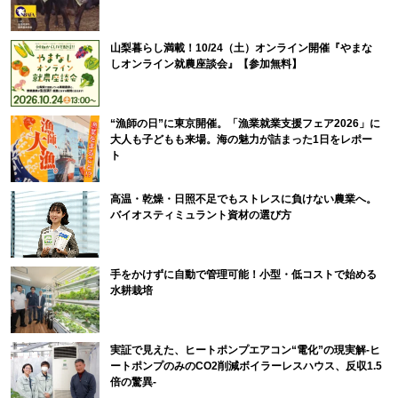
山梨暮らし満載！10/24（土）オンライン開催『やまな
しオンライン就農座談会』【参加無料】
“漁師の日”に東京開催。「漁業就業支援フェア2026」に
大人も子どもも来場。海の魅力が詰まった1日をレポー
ト
高温・乾燥・日照不足でもストレスに負けない農業へ。
バイオスティミュラント資材の選び方
手をかけずに自動で管理可能！小型・低コストで始める
水耕栽培
実証で見えた、ヒートポンプエアコン“電化”の現実解-ヒ
ートポンプのみのCO2削減ボイラーレスハウス、反収1.5
倍の驚異-