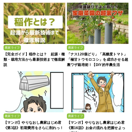
農家ライフ
農家ライフ
【完全ガイド】稲作とは？ 起源・種
「ナス120個どり」「高糖度トマト」
類・栽培方法から最新技術まで徹底解
「極甘トウモロコシ」を成功させる超
説
裏ワザ栽培術！【DIY的半農生活
Vol.49】
農家ライフ
農家ライフ
【マンガ】やりなおし農家はじめ君
【マンガ】やりなおし農家はじめ君
《第3話》初期費用をさらに削れっ！
《第16話》お金の流れを把握せよっ