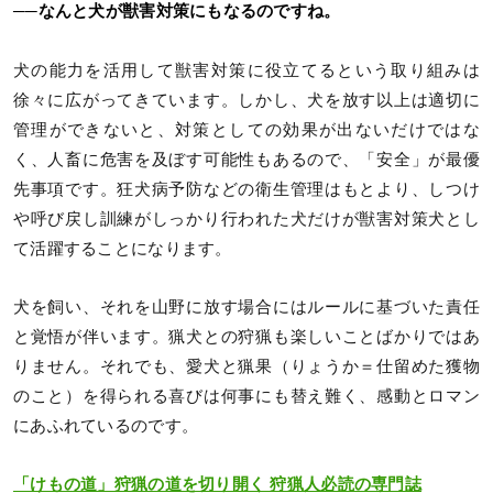
──なんと犬が獣害対策にもなるのですね。
犬の能力を活用して獣害対策に役立てるという取り組みは
徐々に広がってきています。しかし、犬を放す以上は適切に
管理ができないと、対策としての効果が出ないだけではな
く、人畜に危害を及ぼす可能性もあるので、「安全」が最優
先事項です。狂犬病予防などの衛生管理はもとより、しつけ
や呼び戻し訓練がしっかり行われた犬だけが獣害対策犬とし
て活躍することになります。
犬を飼い、それを山野に放す場合にはルールに基づいた責任
と覚悟が伴います。猟犬との狩猟も楽しいことばかりではあ
りません。それでも、愛犬と猟果（りょうか＝仕留めた獲物
のこと）を得られる喜びは何事にも替え難く、感動とロマン
にあふれているのです。
「けもの道」狩猟の道を切り開く 狩猟人必読の専門誌