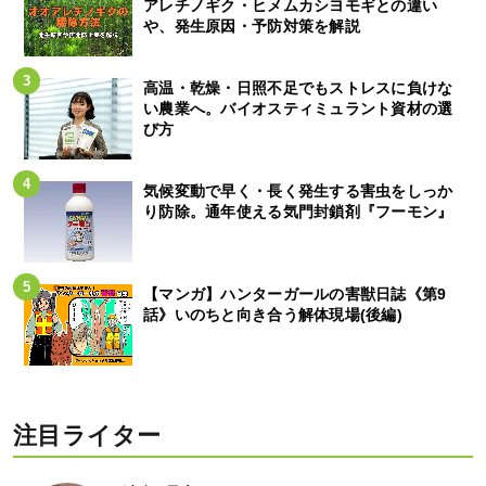
アレチノギク・ヒメムカシヨモギとの違い
や、発生原因・予防対策を解説
高温・乾燥・日照不足でもストレスに負けな
い農業へ。バイオスティミュラント資材の選
び方
気候変動で早く・長く発生する害虫をしっか
り防除。通年使える気門封鎖剤『フーモン』
【マンガ】ハンターガールの害獣日誌《第9
話》いのちと向き合う解体現場(後編)
注目ライター