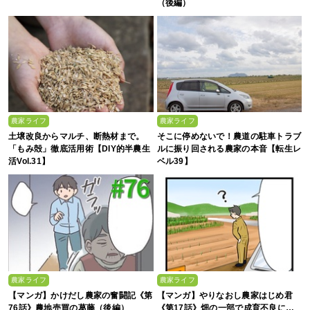
（後編）
農家ライフ
農家ライフ
土壌改良からマルチ、断熱材まで。
そこに停めないで！農道の駐車トラブ
「もみ殻」徹底活用術【DIY的半農生
ルに振り回される農家の本音【転生レ
活Vol.31】
ベル39】
農家ライフ
農家ライフ
【マンガ】かけだし農家の奮闘記《第
【マンガ】やりなおし農家はじめ君
76話》農地売買の葛藤（後編）
《第17話》畑の一部で成育不良に…