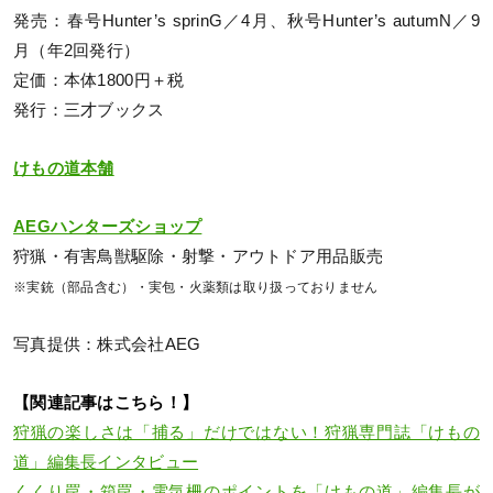
発売：春号Hunter’s sprinG／4月、秋号Hunter’s autumN／9
月（年2回発行）
定価：本体1800円＋税
発行：三才ブックス
けもの道本舗
AEGハンターズショップ
狩猟・有害鳥獣駆除・射撃・アウトドア用品販売
※実銃（部品含む）・実包・火薬類は取り扱っておりません
写真提供：株式会社AEG
【関連記事はこちら！】
狩猟の楽しさは「捕る」だけではない！狩猟専門誌「けもの
道」編集長インタビュー
くくり罠・箱罠・電気柵のポイントを「けもの道」編集長が