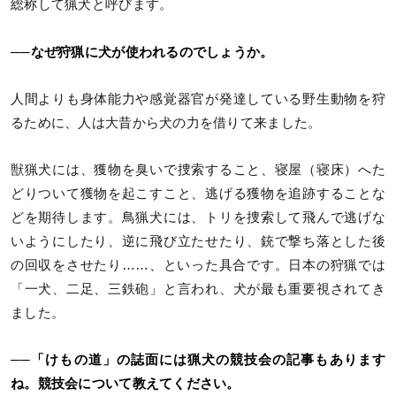
総称して猟犬と呼びます。
──なぜ狩猟に犬が使われるのでしょうか。
人間よりも身体能力や感覚器官が発達している野生動物を狩
るために、人は大昔から犬の力を借りて来ました。
獣猟犬には、獲物を臭いで捜索すること、寝屋（寝床）へた
どりついて獲物を起こすこと、逃げる獲物を追跡することな
どを期待します。鳥猟犬には、トリを捜索して飛んで逃げな
いようにしたり、逆に飛び立たせたり、銃で撃ち落とした後
の回収をさせたり……、といった具合です。日本の狩猟では
「一犬、二足、三鉄砲」と言われ、犬が最も重要視されてき
ました。
──「けもの道」の誌面には猟犬の競技会の記事もあります
ね。競技会について教えてください。