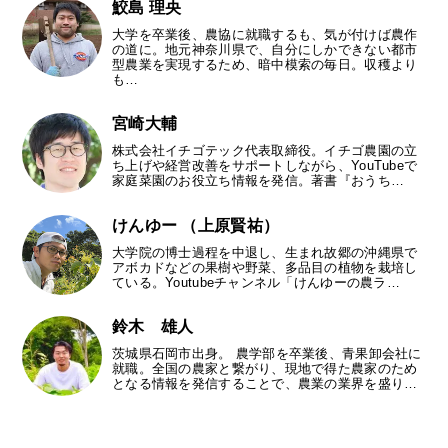
鮫島 理央
大学を卒業後、農協に就職するも、気が付けば農作
の道に。地元神奈川県で、自分にしかできない都市
型農業を実現するため、暗中模索の毎日。収穫より
も…
宮崎大輔
株式会社イチゴテック代表取締役。イチゴ農園の立
ち上げや経営改善をサポートしながら、YouTubeで
家庭菜園のお役立ち情報を発信。著書『おうち…
けんゆー （上原賢祐）
大学院の博士過程を中退し、生まれ故郷の沖縄県で
アボカドなどの果樹や野菜、多品目の植物を栽培し
ている。Youtubeチャンネル「けんゆーの農ラ…
鈴木 雄人
茨城県石岡市出身。 農学部を卒業後、青果卸会社に
就職。全国の農家と繋がり、現地で得た農家のため
となる情報を発信することで、農業の業界を盛り…