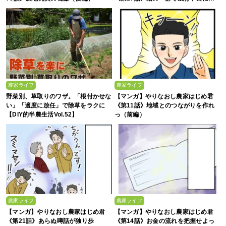
農家ライフ
農家ライフ
野菜別、草取りのワザ。「根付かせな
【マンガ】やりなおし農家はじめ君
い」「適度に放任」で除草をラクに
《第11話》地域とのつながりを作れ
【DIY的半農生活Vol.52】
っ（前編）
農家ライフ
農家ライフ
【マンガ】やりなおし農家はじめ君
【マンガ】やりなおし農家はじめ君
《第21話》あらぬ噂話が独り歩
《第14話》お金の流れを把握せよっ