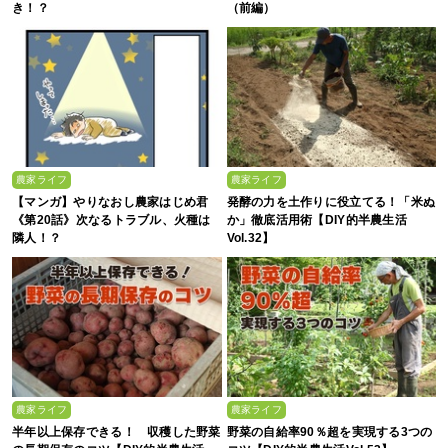
き！？
（前編）
農家ライフ
農家ライフ
【マンガ】やりなおし農家はじめ君
発酵の力を土作りに役立てる！「米ぬ
《第20話》次なるトラブル、火種は
か」徹底活用術【DIY的半農生活
隣人！？
Vol.32】
農家ライフ
農家ライフ
半年以上保存できる！ 収穫した野菜
野菜の自給率90％超を実現する3つの