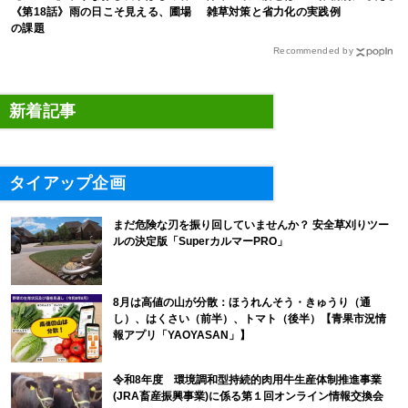
《第18話》雨の日こそ見える、圃場
雑草対策と省力化の実践例
の課題
Recommended by
新着記事
タイアップ企画
まだ危険な刃を振り回していませんか？ 安全草刈りツー
ルの決定版「SuperカルマーPRO」
8月は高値の山が分散：ほうれんそう・きゅうり（通
し）、はくさい（前半）、トマト（後半）【青果市況情
報アプリ「YAOYASAN」】
令和8年度 環境調和型持続的肉用牛生産体制推進事業
(JRA畜産振興事業)に係る第１回オンライン情報交換会