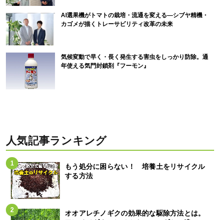
AI選果機がトマトの栽培・流通を変える―シブヤ精機・
カゴメが描くトレーサビリティ改革の未来
気候変動で早く・長く発生する害虫をしっかり防除。通
年使える気門封鎖剤『フーモン』
人気記事ランキング
もう処分に困らない！ 培養土をリサイクル
する方法
オオアレチノギクの効果的な駆除方法とは。