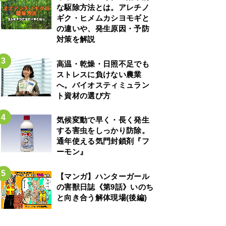
な駆除方法とは。アレチノ
ギク・ヒメムカシヨモギと
の違いや、発生原因・予防
対策を解説
高温・乾燥・日照不足でも
ストレスに負けない農業
へ。バイオスティミュラン
ト資材の選び方
気候変動で早く・長く発生
する害虫をしっかり防除。
通年使える気門封鎖剤『フ
ーモン』
【マンガ】ハンターガール
の害獣日誌《第9話》いのち
と向き合う解体現場(後編)