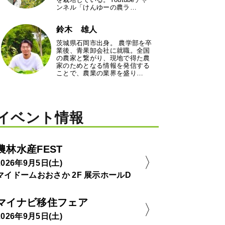
ンネル「けんゆーの農ラ…
鈴木 雄人
茨城県石岡市出身。 農学部を卒
業後、青果卸会社に就職。全国
の農家と繋がり、現地で得た農
家のためとなる情報を発信する
ことで、農業の業界を盛り…
イベント情報
農林水産FEST
2026年9月5日(土)
マイドームおおさか 2F 展示ホールD
マイナビ移住フェア
2026年9月5日(土)