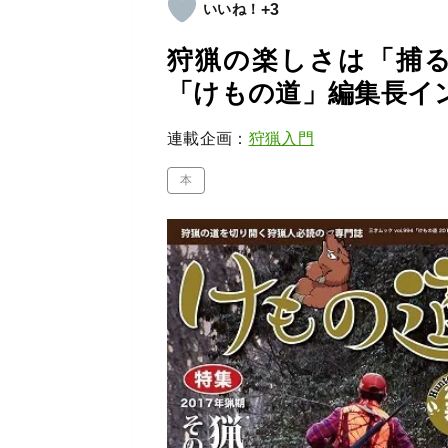
+3
狩猟の楽しさは「捕る
「けもの道」編集長イ
連載企画：
狩猟入門
本