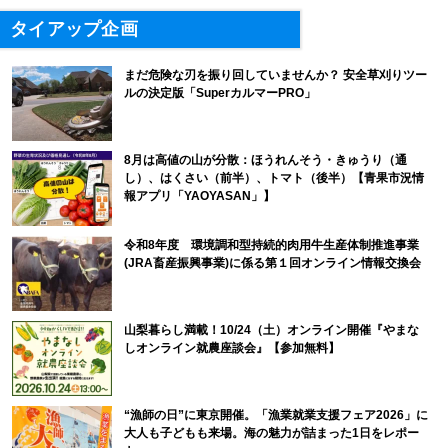
タイアップ企画
まだ危険な刃を振り回していませんか？ 安全草刈りツー
ルの決定版「SuperカルマーPRO」
8月は高値の山が分散：ほうれんそう・きゅうり（通
し）、はくさい（前半）、トマト（後半）【青果市況情
報アプリ「YAOYASAN」】
令和8年度 環境調和型持続的肉用牛生産体制推進事業
(JRA畜産振興事業)に係る第１回オンライン情報交換会
山梨暮らし満載！10/24（土）オンライン開催『やまな
しオンライン就農座談会』【参加無料】
“漁師の日”に東京開催。「漁業就業支援フェア2026」に
大人も子どもも来場。海の魅力が詰まった1日をレポー