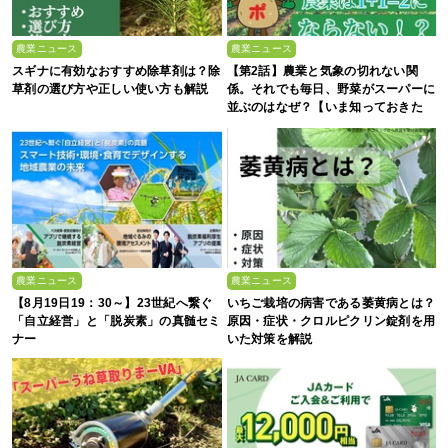
農業ニュース
農業ニュース
スギナに有効なおすすめ除草剤は？除
【第2話】農業と気象の切れない関
草剤の選び方や正しい使い方も解説
係。それでも毎日、野菜がスーパーに
並ぶのはなぜ？【いま知っておきた
い、これからの”食”の話】
農業ニュース
農業ニュース
【8月19日19：30～】23世紀へ繋ぐ
いちご栽培の病害である萎黄病とは？
「自立経営」と「脱炭素」の真髄セミ
原因・症状・クロルピクリン錠剤を用
ナー
いた対策を解説