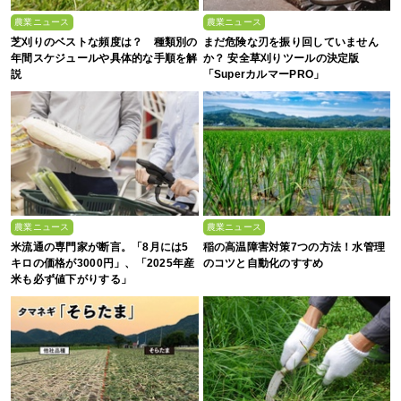
農業ニュース
農業ニュース
芝刈りのベストな頻度は？ 種類別の
まだ危険な刃を振り回していません
年間スケジュールや具体的な手順を解
か？ 安全草刈りツールの決定版
説
「SuperカルマーPRO」
農業ニュース
農業ニュース
米流通の専門家が断言。「8月には5
稲の高温障害対策7つの方法！水管理
キロの価格が3000円」、「2025年産
のコツと自動化のすすめ
米も必ず値下がりする」