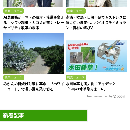
農業ニュース
農業ニュース
AI選果機がトマトの栽培・流通を変え
高温・乾燥・日照不足でもストレスに
る―シブヤ精機・カゴメが描くトレー
負けない農業へ。バイオスティミュラ
サビリティ改革の未来
ント資材の選び方
農業ニュース
農業ニュース
みかんの日焼け対策に革命！『ホワイ
水田除草を省力化！アイデック
トコート』で暑い夏を乗り切る
「Super水草取りまーR」
Recommended by
新着記事