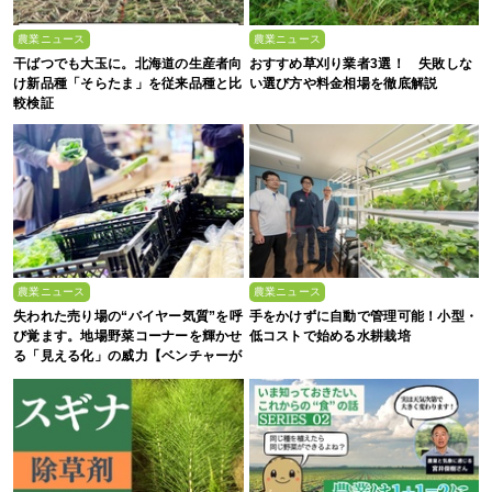
農業ニュース
農業ニュース
干ばつでも大玉に。北海道の生産者向
おすすめ草刈り業者3選！ 失敗しな
け新品種「そらたま」を従来品種と比
い選び方や料金相場を徹底解説
較検証
農業ニュース
農業ニュース
失われた売り場の“バイヤー気質”を呼
手をかけずに自動で管理可能！小型・
び覚ます。地場野菜コーナーを輝かせ
低コストで始める水耕栽培
る「見える化」の威力【ベンチャーが
拓く！日本の農の未来 #2】