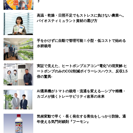
ト
高温・乾燥・日照不足でもストレスに負けない農業へ。
バイオスティミュラント資材の選び方
手をかけずに自動で管理可能！小型・低コストで始める
水耕栽培
実証で見えた、ヒートポンプエアコン“電化”の現実解-ヒ
ートポンプのみのCO2削減ボイラーレスハウス、反収1.5
倍の驚異-
AI選果機がトマトの栽培・流通を変える―シブヤ精機・
カゴメが描くトレーサビリティ改革の未来
気候変動で早く・長く発生する害虫をしっかり防除。通
年使える気門封鎖剤『フーモン』