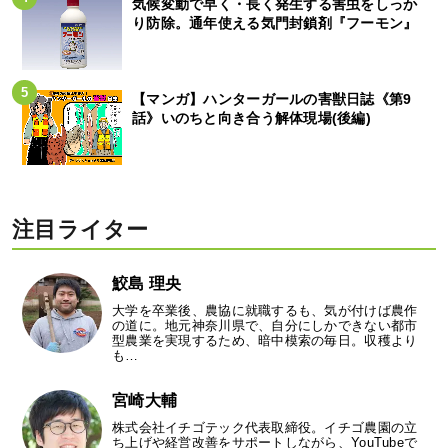
気候変動で早く・長く発生する害虫をしっか
り防除。通年使える気門封鎖剤『フーモン』
【マンガ】ハンターガールの害獣日誌《第9
話》いのちと向き合う解体現場(後編)
注目ライター
鮫島 理央
大学を卒業後、農協に就職するも、気が付けば農作
の道に。地元神奈川県で、自分にしかできない都市
型農業を実現するため、暗中模索の毎日。収穫より
も…
宮崎大輔
株式会社イチゴテック代表取締役。イチゴ農園の立
ち上げや経営改善をサポートしながら、YouTubeで