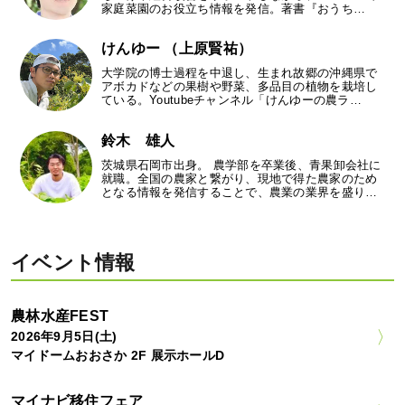
家庭菜園のお役立ち情報を発信。著書『おうち…
けんゆー （上原賢祐）
大学院の博士過程を中退し、生まれ故郷の沖縄県で
アボカドなどの果樹や野菜、多品目の植物を栽培し
ている。Youtubeチャンネル「けんゆーの農ラ…
鈴木 雄人
茨城県石岡市出身。 農学部を卒業後、青果卸会社に
就職。全国の農家と繋がり、現地で得た農家のため
となる情報を発信することで、農業の業界を盛り…
イベント情報
農林水産FEST
2026年9月5日(土)
マイドームおおさか 2F 展示ホールD
マイナビ移住フェア