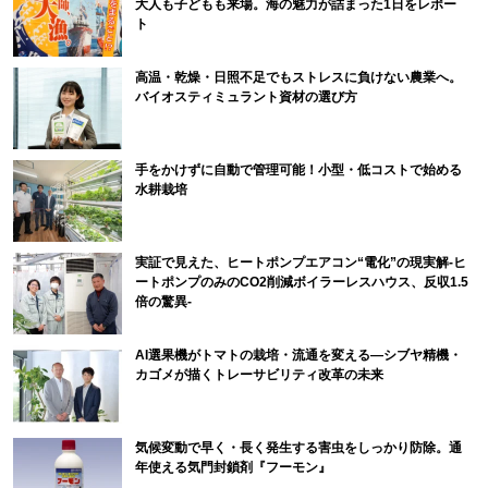
大人も子どもも来場。海の魅力が詰まった1日をレポー
ト
高温・乾燥・日照不足でもストレスに負けない農業へ。
バイオスティミュラント資材の選び方
手をかけずに自動で管理可能！小型・低コストで始める
水耕栽培
実証で見えた、ヒートポンプエアコン“電化”の現実解-ヒ
ートポンプのみのCO2削減ボイラーレスハウス、反収1.5
倍の驚異-
AI選果機がトマトの栽培・流通を変える―シブヤ精機・
カゴメが描くトレーサビリティ改革の未来
気候変動で早く・長く発生する害虫をしっかり防除。通
年使える気門封鎖剤『フーモン』