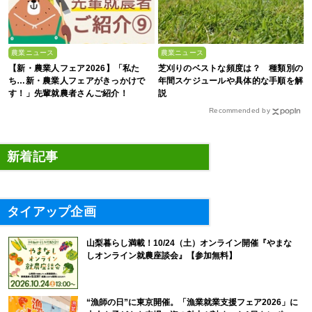
農業ニュース
農業ニュース
【新・農業人フェア2026】「私た
芝刈りのベストな頻度は？ 種類別の
ち…新・農業人フェアがきっかけで
年間スケジュールや具体的な手順を解
す！」先輩就農者さんご紹介！
説
Recommended by
新着記事
タイアップ企画
山梨暮らし満載！10/24（土）オンライン開催『やまな
しオンライン就農座談会』【参加無料】
“漁師の日”に東京開催。「漁業就業支援フェア2026」に