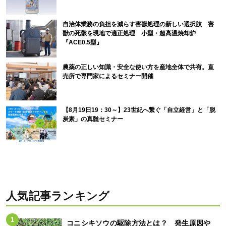
自治体業務の負担を減らす害獣処理の新しい選択肢 害
獣の死骸を現地で適正処理 小型・超高温焼却炉
『ACE0.5型』
農薬の正しい知識・安全な使い方を産地全体で共有。直
売所で専門家によるセミナー開催
【8月19日19：30～】23世紀へ繋ぐ「自立経営」と「脱
炭素」の真髄セミナー
人気記事ランキング
コニシキソウの駆除方法とは？ 発生原因や