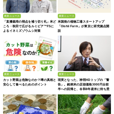
農業ニュース
農業ニュース
「直播栽培の弱点を補う切り札」米ど
米国発の植物工場スタートアップ
ころ・秋田で広がるルミビア™FSに
「Oishii Farm」が東京に研究拠点開
よるイネミズゾウムシ対策
設
農業ニュース
農業ニュース
カット野菜は危険なのか？噂の真相と
現実となった、神明HDトップの「警
安心して食べるためのポイント
告」。銘柄米の店頭価格3000円台前
半への回帰と、令和8年産米に待ち受
ける“大暴落”の可能性