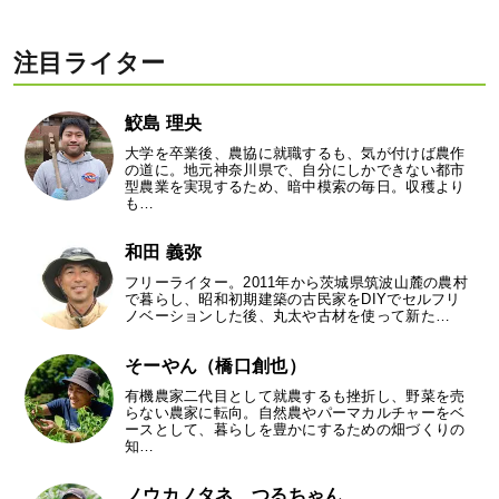
注目ライター
鮫島 理央
大学を卒業後、農協に就職するも、気が付けば農作
の道に。地元神奈川県で、自分にしかできない都市
型農業を実現するため、暗中模索の毎日。収穫より
も…
和田 義弥
フリーライター。2011年から茨城県筑波山麓の農村
で暮らし、昭和初期建築の古民家をDIYでセルフリ
ノベーションした後、丸太や古材を使って新た…
そーやん（橋口創也）
有機農家二代目として就農するも挫折し、野菜を売
らない農家に転向。自然農やパーマカルチャーをベ
ースとして、暮らしを豊かにするための畑づくりの
知…
ノウカノタネ つるちゃん