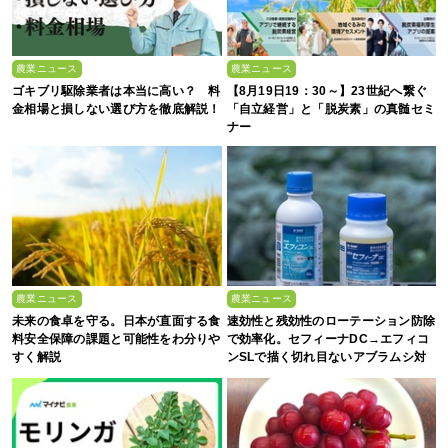
農業ニュース
農業ニュース
ゴキブリ駆除業者は本当に高い？ 料
【8月19日19：30～】23世紀へ繋ぐ
金相場と損しない選び方を徹底解説！
「自立経営」と「脱炭素」の真髄セミ
ナー
農業ニュース
農業ニュース
未来の食卓を守る。日本が直面する食
速効性と残効性のローテーション防除
料安全保障の課題と可能性をわ分りや
で効率化。セフィーナDC→エフィコ
すく解説
ンSLで描く切れ目ないアブラムシ対
策