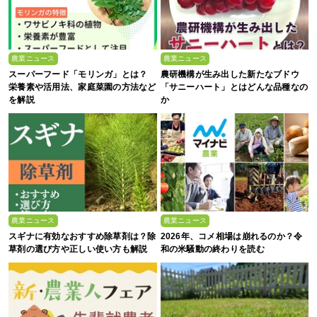
農業ニュース
農業ニュース
スーパーフード「モリンガ」とは？
農研機構が生み出した新たなブドウ
栄養素や活用法、家庭菜園の方法など
「サニーハート」とはどんな品種なの
を解説
か
農業ニュース
農業ニュース
スギナに有効なおすすめ除草剤は？除
2026年、コメ相場は崩れるのか？令
草剤の選び方や正しい使い方も解説
和の米騒動の終わりを読む