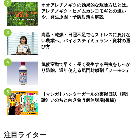
オオアレチノギクの効果的な駆除方法とは。
アレチノギク・ヒメムカシヨモギとの違い
や、発生原因・予防対策を解説
高温・乾燥・日照不足でもストレスに負けな
い農業へ。バイオスティミュラント資材の選
び方
気候変動で早く・長く発生する害虫をしっか
り防除。通年使える気門封鎖剤『フーモン』
【マンガ】ハンターガールの害獣日誌《第9
話》いのちと向き合う解体現場(後編)
注目ライター