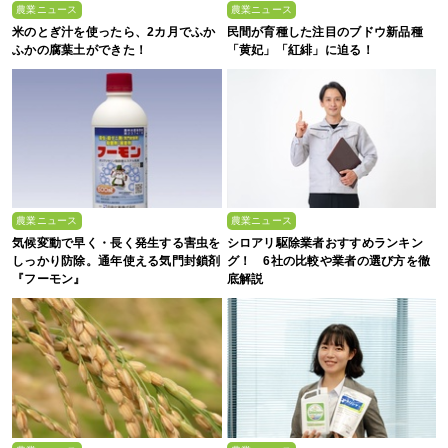
農業ニュース
農業ニュース
米のとぎ汁を使ったら、2カ月でふか
民間が育種した注目のブドウ新品種
ふかの腐葉土ができた！
「黄妃」「紅緋」に迫る！
農業ニュース
農業ニュース
気候変動で早く・長く発生する害虫を
シロアリ駆除業者おすすめランキン
しっかり防除。通年使える気門封鎖剤
グ！ 6社の比較や業者の選び方を徹
『フーモン』
底解説