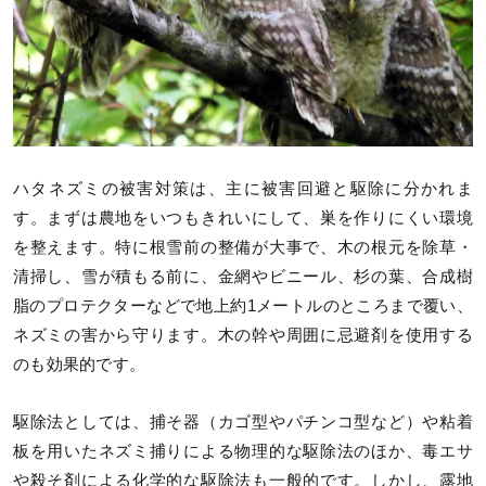
ハタネズミの被害対策は、主に被害回避と駆除に分かれま
す。まずは農地をいつもきれいにして、巣を作りにくい環境
を整えます。特に根雪前の整備が大事で、木の根元を除草・
清掃し、雪が積もる前に、金網やビニール、杉の葉、合成樹
脂のプロテクターなどで地上約1メートルのところまで覆い、
ネズミの害から守ります。木の幹や周囲に忌避剤を使用する
のも効果的です。
駆除法としては、捕そ器（カゴ型やパチンコ型など）や粘着
板を用いたネズミ捕りによる物理的な駆除法のほか、毒エサ
や殺そ剤による化学的な駆除法も一般的です。しかし、露地