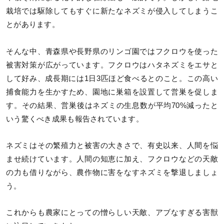
栽培では駆除してもすぐに新たなネズミが侵入してしまうこ
とがあります。
そんな中、青森県や長野県のリンゴ園ではフクロウを使った
被害対策が広がっています。フクロウはハタネズミをエサと
して好み、成長期には1日3匹ほど食べるとのこと。この高い
捕食能力を生かすため、園地に巣箱を設置して営巣を促しま
す。その結果、営巣後はネズミの生息数が平均70%減ったと
いう驚くべき成果も報告されています。
ネズミはその繁殖力と被害の大きさで、有史以来、人間を悩
ませ続けています。人間の知恵に加え、フクロウなどの天敵
の力も借りながら、農作物に害をなすネズミを撃退しましょ
う。
これからも農家にとっての憎らしい天敵、アブなすぎる害獣