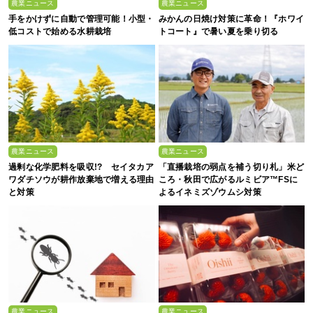
農業ニュース
農業ニュース
手をかけずに自動で管理可能！小型・
みかんの日焼け対策に革命！『ホワイ
低コストで始める水耕栽培
トコート』で暑い夏を乗り切る
農業ニュース
農業ニュース
過剰な化学肥料を吸収!? セイタカア
「直播栽培の弱点を補う切り札」米ど
ワダチソウが耕作放棄地で増える理由
ころ・秋田で広がるルミビア™FSに
と対策
よるイネミズゾウムシ対策
農業ニュース
農業ニュース