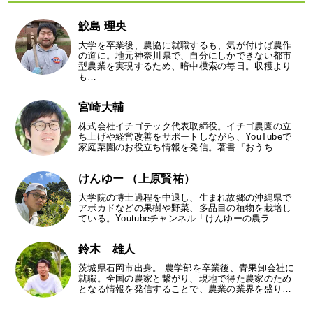
鮫島 理央
大学を卒業後、農協に就職するも、気が付けば農作
の道に。地元神奈川県で、自分にしかできない都市
型農業を実現するため、暗中模索の毎日。収穫より
も…
宮崎大輔
株式会社イチゴテック代表取締役。イチゴ農園の立
ち上げや経営改善をサポートしながら、YouTubeで
家庭菜園のお役立ち情報を発信。著書『おうち…
けんゆー （上原賢祐）
大学院の博士過程を中退し、生まれ故郷の沖縄県で
アボカドなどの果樹や野菜、多品目の植物を栽培し
ている。Youtubeチャンネル「けんゆーの農ラ…
鈴木 雄人
茨城県石岡市出身。 農学部を卒業後、青果卸会社に
就職。全国の農家と繋がり、現地で得た農家のため
となる情報を発信することで、農業の業界を盛り…