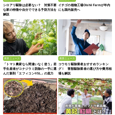
シロアリ駆除は必要ない？ 対策不要
イチゴの植物工場Oishii Farmが年内
な家の特徴や自分でできる予防方法を
にも国内販売へ
解説
農業ニュース
農業ニュース
「トマト農家なら間違いなく使う」若
コウモリ駆除業者おすすめランキン
手生産者がコナジラミ防除の一手に選
グ！ 害獣駆除業者の選び方や費用相
んだ新剤「エフィコン®SL」の底力
場も解説