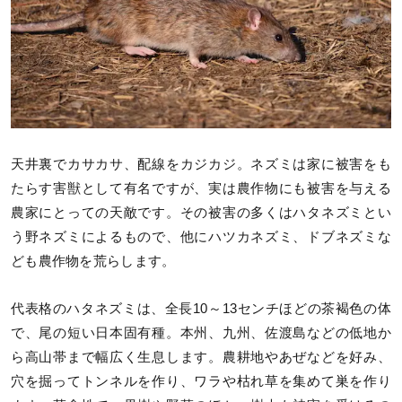
天井裏でカサカサ、配線をカジカジ。ネズミは家に被害をも
たらす害獣として有名ですが、実は農作物にも被害を与える
農家にとっての天敵です。その被害の多くはハタネズミとい
う野ネズミによるもので、他にハツカネズミ、ドブネズミな
ども農作物を荒らします。
代表格のハタネズミは、全長10～13センチほどの茶褐色の体
で、尾の短い日本固有種。本州、九州、佐渡島などの低地か
ら高山帯まで幅広く生息します。農耕地やあぜなどを好み、
穴を掘ってトンネルを作り、ワラや枯れ草を集めて巣を作り