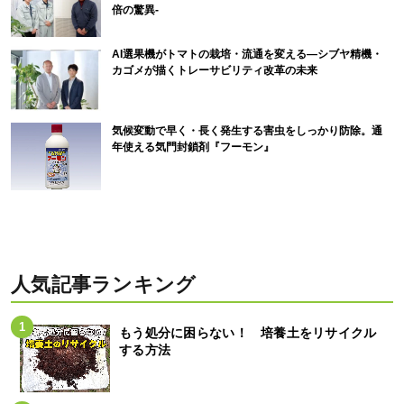
倍の驚異-
AI選果機がトマトの栽培・流通を変える―シブヤ精機・
カゴメが描くトレーサビリティ改革の未来
気候変動で早く・長く発生する害虫をしっかり防除。通
年使える気門封鎖剤『フーモン』
人気記事ランキング
もう処分に困らない！ 培養土をリサイクル
する方法