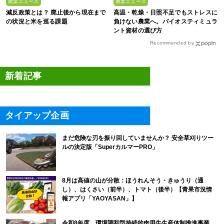
農業ニュース
農業ニュース
減反政策とは？ 廃止後から現在まで
高温・乾燥・日照不足でもストレスに
の状況と米を巡る課題
負けない農業へ。バイオスティミュラ
ント資材の選び方
Recommended by
新着記事
タイアップ企画
まだ危険な刃を振り回していませんか？ 安全草刈りツー
ルの決定版「SuperカルマーPRO」
8月は高値の山が分散：ほうれんそう・きゅうり（通
し）、はくさい（前半）、トマト（後半）【青果市況情
報アプリ「YAOYASAN」】
令和8年度 環境調和型持続的肉用牛生産体制推進事業