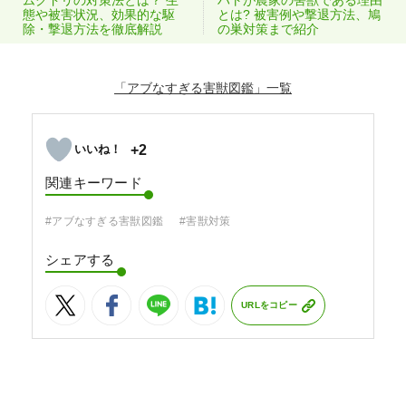
ムクドリの対策法とは？ 生
ハトが農家の害獣である理由
態や被害状況、効果的な駆
とは? 被害例や撃退方法、鳩
除・撃退方法を徹底解説
の巣対策まで紹介
「アブなすぎる害獣図鑑」
+2
関連キーワード
#アブなすぎる害獣図鑑
#害獣対策
シェアする
URLをコピー