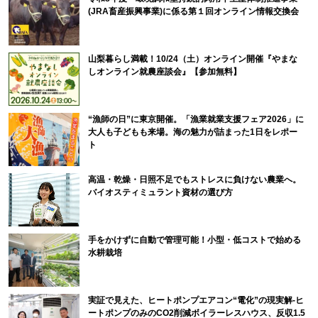
(JRA畜産振興事業)に係る第１回オンライン情報交換会
山梨暮らし満載！10/24（土）オンライン開催『やまな
しオンライン就農座談会』【参加無料】
“漁師の日”に東京開催。「漁業就業支援フェア2026」に
大人も子どもも来場。海の魅力が詰まった1日をレポー
ト
高温・乾燥・日照不足でもストレスに負けない農業へ。
バイオスティミュラント資材の選び方
手をかけずに自動で管理可能！小型・低コストで始める
水耕栽培
実証で見えた、ヒートポンプエアコン“電化”の現実解-ヒ
ートポンプのみのCO2削減ボイラーレスハウス、反収1.5