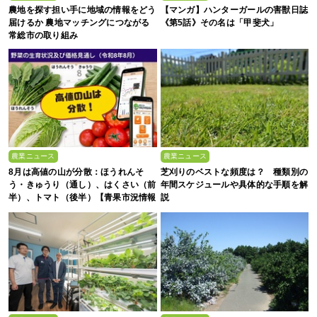
農地を探す担い手に地域の情報をどう
【マンガ】ハンターガールの害獣日誌
届けるか 農地マッチングにつながる
《第5話》その名は「甲斐犬」
常総市の取り組み
農業ニュース
農業ニュース
8月は高値の山が分散：ほうれんそ
芝刈りのベストな頻度は？ 種類別の
う・きゅうり（通し）、はくさい（前
年間スケジュールや具体的な手順を解
半）、トマト（後半）【青果市況情報
説
アプリ「YAOYASAN」】