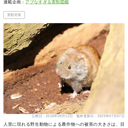
連載企画：
アブなすぎる害獣図鑑
害獣対策
公開日：
2018年09月12日
最終更新日：
2025年07月07日
人里に現れる野生動物による農作物への被害の大きさは、目