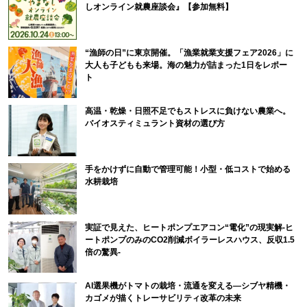
しオンライン就農座談会』【参加無料】
“漁師の日”に東京開催。「漁業就業支援フェア2026」に
大人も子どもも来場。海の魅力が詰まった1日をレポー
ト
高温・乾燥・日照不足でもストレスに負けない農業へ。
バイオスティミュラント資材の選び方
手をかけずに自動で管理可能！小型・低コストで始める
水耕栽培
実証で見えた、ヒートポンプエアコン“電化”の現実解-ヒ
ートポンプのみのCO2削減ボイラーレスハウス、反収1.5
倍の驚異-
AI選果機がトマトの栽培・流通を変える―シブヤ精機・
カゴメが描くトレーサビリティ改革の未来