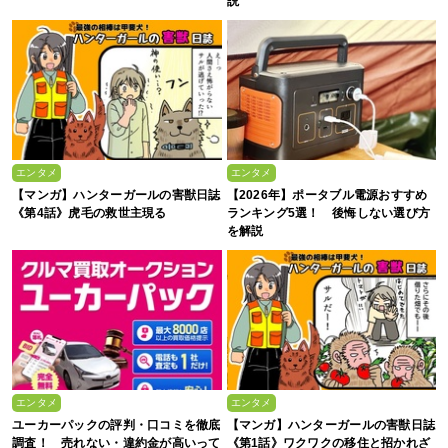
説
エンタメ
エンタメ
【マンガ】ハンターガールの害獣日誌
【2026年】ポータブル電源おすすめ
《第4話》虎毛の救世主現る
ランキング5選！ 後悔しない選び方
を解説
エンタメ
エンタメ
ユーカーパックの評判・口コミを徹底
【マンガ】ハンターガールの害獣日誌
調査！ 売れない・違約金が高いって
《第1話》ワクワクの移住と招かれざ