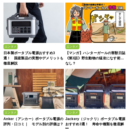
エンタメ
エンタメ
日本製ポータブル電源おすすめ3
【マンガ】ハンターガールの害獣日誌
選！ 国産製品の実態やデメリットも
《第3話》野生動物の猛攻になす術…
徹底解説
なし？
エンタメ
エンタメ
Anker（アンカー）ポータブル電源の
Jackery（ジャクリ）ポータブル電源
評判・口コミ｜ モデル別の評価は？
おすすめ3選！ 寿命や種類を徹底解