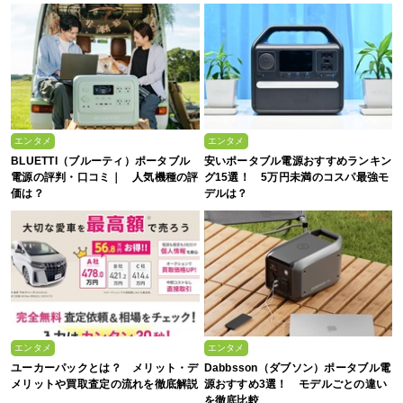
エンタメ
エンタメ
BLUETTI（ブルーティ）ポータブル
安いポータブル電源おすすめランキン
電源の評判・口コミ｜ 人気機種の評
グ15選！ 5万円未満のコスパ最強モ
価は？
デルは？
エンタメ
エンタメ
ユーカーパックとは？ メリット・デ
Dabbsson（ダブソン）ポータブル電
メリットや買取査定の流れを徹底解説
源おすすめ3選！ モデルごとの違い
を徹底比較