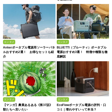
エンタメ
エンタメ
Ankerポータブル電源用ソーラーパネ
BLUETTI（ブルーティ）ポータブル
ルおすすめ2選！ お得なセットも紹
電源おすすめ3選！ 特徴や種類を徹
介
底解説
エンタメ
エンタメ
【マンガ】農業あるある《第37話》
EcoFlowポータブル電源の評判・口
獣たちへ言いたい
コミ｜壊れやすいって本当？