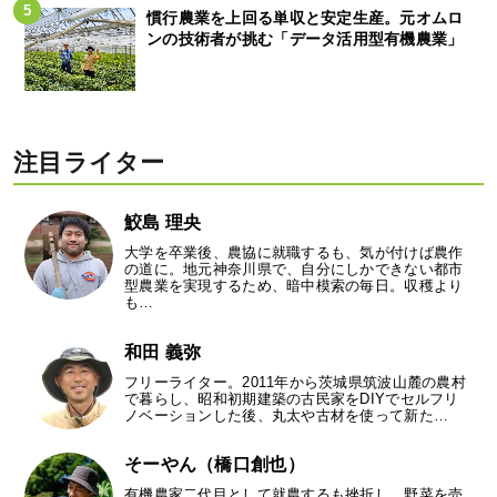
慣行農業を上回る単収と安定生産。元オムロ
ンの技術者が挑む「データ活用型有機農業」
注目ライター
鮫島 理央
大学を卒業後、農協に就職するも、気が付けば農作
の道に。地元神奈川県で、自分にしかできない都市
型農業を実現するため、暗中模索の毎日。収穫より
も…
和田 義弥
フリーライター。2011年から茨城県筑波山麓の農村
で暮らし、昭和初期建築の古民家をDIYでセルフリ
ノベーションした後、丸太や古材を使って新た…
そーやん（橋口創也）
有機農家二代目として就農するも挫折し、野菜を売