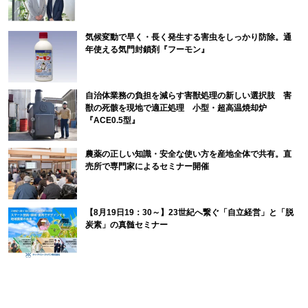
気候変動で早く・長く発生する害虫をしっかり防除。通
年使える気門封鎖剤『フーモン』
自治体業務の負担を減らす害獣処理の新しい選択肢 害
獣の死骸を現地で適正処理 小型・超高温焼却炉
『ACE0.5型』
農薬の正しい知識・安全な使い方を産地全体で共有。直
売所で専門家によるセミナー開催
【8月19日19：30～】23世紀へ繋ぐ「自立経営」と「脱
炭素」の真髄セミナー