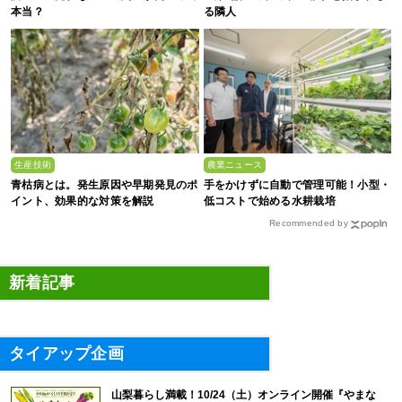
本当？
る隣人
生産技術
農業ニュース
青枯病とは。発生原因や早期発見のポ
手をかけずに自動で管理可能！小型・
イント、効果的な対策を解説
低コストで始める水耕栽培
Recommended by
新着記事
タイアップ企画
山梨暮らし満載！10/24（土）オンライン開催『やまな