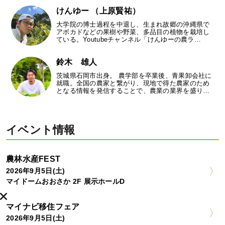
けんゆー （上原賢祐）
大学院の博士過程を中退し、生まれ故郷の沖縄県で
アボカドなどの果樹や野菜、多品目の植物を栽培し
ている。Youtubeチャンネル「けんゆーの農ラ…
鈴木 雄人
茨城県石岡市出身。 農学部を卒業後、青果卸会社に
就職。全国の農家と繋がり、現地で得た農家のため
となる情報を発信することで、農業の業界を盛り…
イベント情報
農林水産FEST
2026年9月5日(土)
マイドームおおさか 2F 展示ホールD
マイナビ移住フェア
2026年9月5日(土)