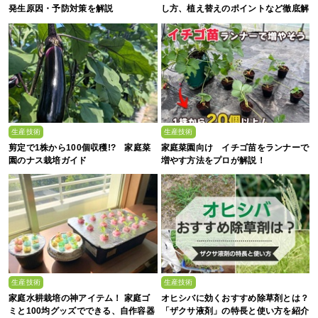
発生原因・予防対策を解説
し方、植え替えのポイントなど徹底解
剖
生産技術
生産技術
剪定で1株から100個収穫!? 家庭菜
家庭菜園向け イチゴ苗をランナーで
園のナス栽培ガイド
増やす方法をプロが解説！
生産技術
生産技術
家庭水耕栽培の神アイテム！ 家庭ゴ
オヒシバに効くおすすめ除草剤とは？
ミと100均グッズでできる、自作容器
「ザクサ液剤」の特長と使い方を紹介