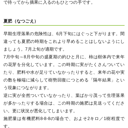
で待ってから摘果に入るのもひとつの手です。
夏肥（なつごえ）
早期生理落果の危険性は、6月下旬にはぐっと下がります。間
違っても夏肥の時期をこれより早めることはしないようにし
ましょう。7月上旬が適期です。
7月中旬～8月中旬の盛夏期の約ひと月に、柿は樹体内で来年
の花芽を分化しています。この時期に実がたくさんついてい
たり、肥料や水が足りていなかったりすると、来年の花や実
の数を極端に減らして樹勢回復につとめる「隔年結果」とい
う現象につながります。
逆に実が全然ついていなかったり、葉ばかり茂って生理落果
が多かったりする場合は、この時期の施肥は見送ってくださ
い。更に状況が悪化してしまいます。
施肥量は有機肥料8-8-8の場合で、およそ2キロ／1樹程度で
す。