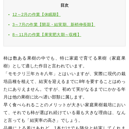
目次
12～2月の作業【休眠期】
3～7月の作業【開花・結実期、新梢伸長期】
8～11月の作業【果実肥大期～収穫】
柿は数ある果樹の中でも、特に家庭で育てる果樹（家庭果
樹）として適した作目と言われています。
「モモクリ三年カキ八年」とはいいますが、実際に現代の栽
培品種を植えて、結実を迎えるまでに8年を要することはめっ
たにありえません。ですが、初めて実がなるまでにかかる年
月は他の果樹に比べ遅い部類に属します。
早く食べられることのメリットが大きい家庭果樹栽培におい
て、それでも柿が選ばれ続けている最も大きな理由は、なん
と言っても「結実率の高さ」でしょう。
品種による差はあれど、1本だけでも随分と結実してくれま