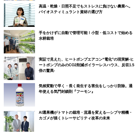
高温・乾燥・日照不足でもストレスに負けない農業へ。
バイオスティミュラント資材の選び方
手をかけずに自動で管理可能！小型・低コストで始める
水耕栽培
実証で見えた、ヒートポンプエアコン“電化”の現実解-ヒ
ートポンプのみのCO2削減ボイラーレスハウス、反収1.5
倍の驚異-
気候変動で早く・長く発生する害虫をしっかり防除。通
年使える気門封鎖剤『フーモン』
AI選果機がトマトの栽培・流通を変える―シブヤ精機・
カゴメが描くトレーサビリティ改革の未来