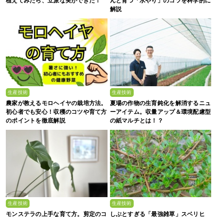
植えてみたら、立派な実ができた！
んと育つ「水やり」のコツを科学的に
解説
生産技術
生産技術
農家が教えるモロヘイヤの栽培方法。
夏場の作物の生育鈍化を解消するニュ
初心者でも安心！収穫のコツや育て方
ーアイテム。収量アップ＆環境配慮型
のポイントを徹底解説
の紙マルチとは！？
生産技術
生産技術
モンステラの上手な育て方。剪定のコ
しぶとすぎる「最強雑草」スベリヒ