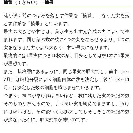
摘蕾（てきらい）・摘果
花が咲く前のつぼみを落とす作業を「摘蕾」、なった実を落
とす作業を「摘果」といいます。
果実の大きさや甘さは、葉が生み出す光合成の力によって生
まれます。同じ葉の数の枝に4つの実をならせるより、1つの
実をならせた方がより大きく、甘い果実になります。
最終的には1果実につき15枚の葉、目安としては枝1本に1果実
が理想です。
また、栽培暦にあるように、同じ果実の肥大でも、前半（5～
7月）は細胞分裂により細胞自体の数を決定し、後半（8～11
月）は決定した数の細胞を膨らませていきます。
つまり、摘果が早ければ早いほど、枝に残した実の細胞の数
そのものが増えるので、より良い実を期待できますし、遅け
れば遅いほど、その後いくら肥大してもそもそもの細胞の数
が少ないために、肥大効果が薄いのです。