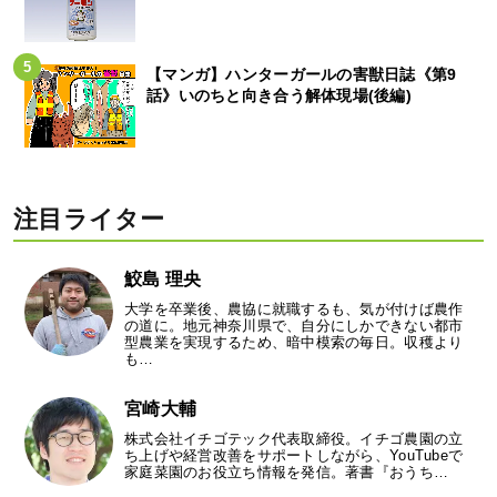
【マンガ】ハンターガールの害獣日誌《第9
話》いのちと向き合う解体現場(後編)
注目ライター
鮫島 理央
大学を卒業後、農協に就職するも、気が付けば農作
の道に。地元神奈川県で、自分にしかできない都市
型農業を実現するため、暗中模索の毎日。収穫より
も…
宮崎大輔
株式会社イチゴテック代表取締役。イチゴ農園の立
ち上げや経営改善をサポートしながら、YouTubeで
家庭菜園のお役立ち情報を発信。著書『おうち…