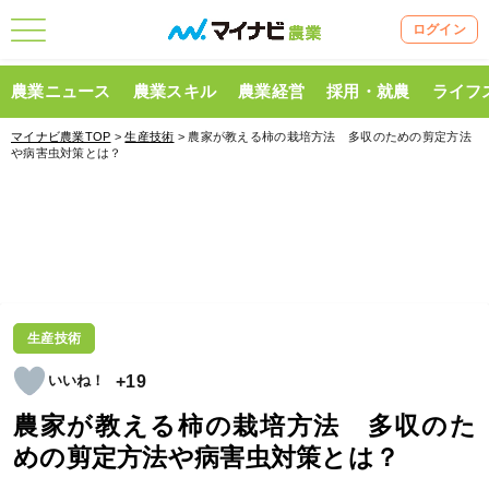
ログイン
農業ニュース
農業スキル
農業経営
採用・就農
ライフ
マイナビ農業TOP
>
生産技術
> 農家が教える柿の栽培方法 多収のための剪定方法
や病害虫対策とは？
生産技術
+19
農家が教える柿の栽培方法 多収のた
めの剪定方法や病害虫対策とは？