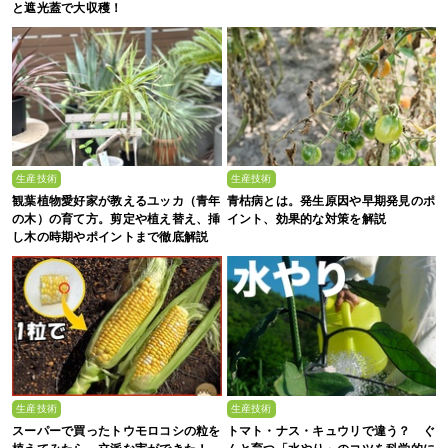
と遮光蓋で大収穫！
生産技術
生産技術
観葉植物愛好家が教えるユッカ（青年
青枯病とは。発生原因や早期発見のポ
の木）の育て方。剪定や植え替え、挿
イント、効果的な対策を解説
し木の時期やポイントまで徹底解説
生産技術
生産技術
スーパーで買ったトウモロコシの粒を
トマト・ナス・キュウリで違う？ ぐ