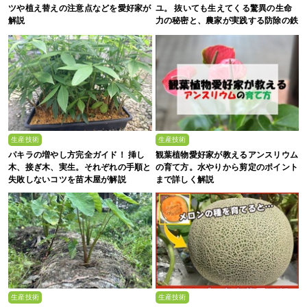
ツや植え替えの注意点などを愛好家が
ユ。 抜いても生えてくる驚異の生命
解説
力の秘密と、農家が実践する防除の鉄
則
生産技術
生産技術
パキラの増やし方完全ガイド！ 挿し
観葉植物愛好家が教えるアンスリウム
木、接ぎ木、実生。それぞれの手順と
の育て方。水やりから剪定のポイント
失敗しないコツを苗木屋が解説
まで詳しく解説
生産技術
生産技術