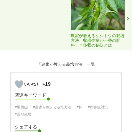
農家が教えるシシトウの栽培
方法 収穫作業が一番の肥
料！？多収の秘訣とは
「農家が教える栽培方法」
+19
関連キーワード
#果樹編
#農家が教える栽培方法
#柿
#病害虫対策
#露地栽培
シェアする