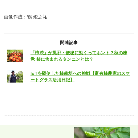
画像作成：鶴 竣之祐
関連記事
「柿渋」が風邪・便秘に効くってホント？秋の味
覚 柿に含まれるタンニンとは？
IoTを駆使した柿栽培への挑戦【富有柿農家のスマ
ートグラス活用日記】