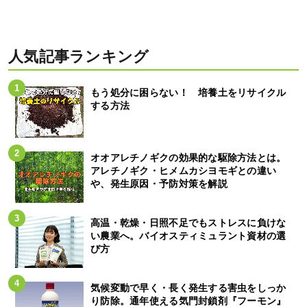
人気記事ランキング
もう処分に困らない！ 培養土をリサイクル
する方法
オオアレチノギクの効果的な駆除方法とは。
アレチノギク・ヒメムカシヨモギとの違い
や、発生原因・予防対策を解説
高温・乾燥・日照不足でもストレスに負けな
い農業へ。バイオスティミュラント資材の選
び方
気候変動で早く・長く発生する害虫をしっか
り防除。通年使える気門封鎖剤『フーモン』