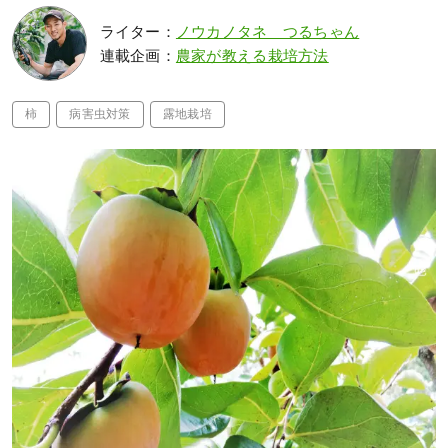
ライター：
ノウカノタネ つるちゃん
連載企画：
農家が教える栽培方法
柿
病害虫対策
露地栽培