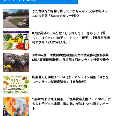
まだ危険な刃を振り回していませんか？ 安全草刈りツー
ルの決定版「SuperカルマーPRO」
8月は高値の山が分散：ほうれんそう・きゅうり（通
し）、はくさい（前半）、トマト（後半）【青果市況情
報アプリ「YAOYASAN」】
令和8年度 環境調和型持続的肉用牛生産体制推進事業
(JRA畜産振興事業)に係る第１回オンライン情報交換会
山梨暮らし満載！10/24（土）オンライン開催『やまな
しオンライン就農座談会』【参加無料】
“漁師の日”に東京開催。「漁業就業支援フェア2026」に
大人も子どもも来場。海の魅力が詰まった1日をレポー
ト