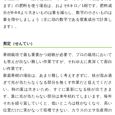
ます）の肥料を使う場合は、およそ6キロ／1樹です。肥料成
分が8-8-8より大きいものは量を減らし、数字の小さいものは
量を増やしましょう（主に頭の数字である窒素成分で計算し
ます）。
剪定（せんてい）
果樹栽培で最も重要かつ経験が必要で、プロの栽培において
も答えが出ない難しい作業ですが、それゆえに奥深くて面白
い作業です。
家庭果樹の場合は、あまり難しく考えすぎずに、枝が混み過
ぎて光が当たらなくなる部分を無くす作業だと捉えてくださ
い。柿の葉は大きいため、すぐに葉影になる枝が出てきま
す。葉に光が当たらない部分は来年枯れてしまいます。毎年
それを繰り返していくと、低いところは枝がなくなり、高い
位置だけに実がなって収穫できない、カラスのエサ生産用の