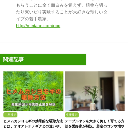
もらうことに全く面白みを覚えず、植物を切っ
たり繋いだり実験することが大好きな珍しいタ
イプの若手農家。
http://mintane.com/pod
関連記事
生産技術
生産技術
ヒメムカシヨモギの効果的な駆除方法
テーブルヤシを大きく美しく育てる方
とは。オオアレチノギクとの違いや、
法を愛好家が解説。剪定のコツや増や