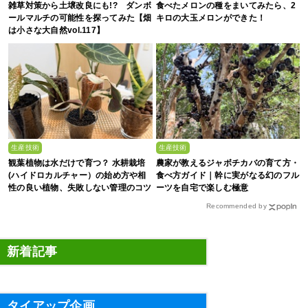
雑草対策から土壌改良にも!? ダンボ
食べたメロンの種をまいてみたら、2
ールマルチの可能性を探ってみた【畑
キロの大玉メロンができた！
は小さな大自然vol.117】
生産技術
生産技術
観葉植物は水だけで育つ？ 水耕栽培
農家が教えるジャボチカバの育て方・
(ハイドロカルチャー）の始め方や相
食べ方ガイド｜幹に実がなる幻のフル
性の良い植物、失敗しない管理のコツ
ーツを自宅で楽しむ極意
まで徹底解説
Recommended by
新着記事
タイアップ企画