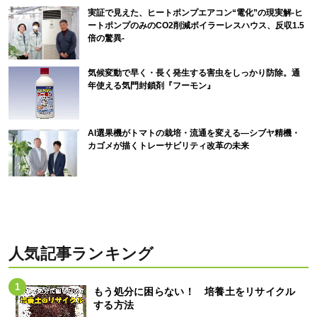
実証で見えた、ヒートポンプエアコン“電化”の現実解-ヒ
ートポンプのみのCO2削減ボイラーレスハウス、反収1.5
倍の驚異-
気候変動で早く・長く発生する害虫をしっかり防除。通
年使える気門封鎖剤『フーモン』
AI選果機がトマトの栽培・流通を変える―シブヤ精機・
カゴメが描くトレーサビリティ改革の未来
人気記事ランキング
もう処分に困らない！ 培養土をリサイクル
する方法