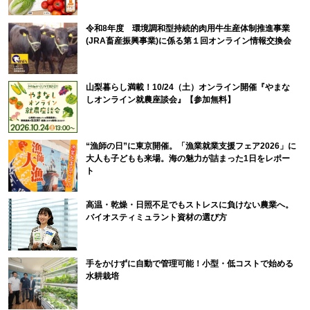
令和8年度 環境調和型持続的肉用牛生産体制推進事業
(JRA畜産振興事業)に係る第１回オンライン情報交換会
山梨暮らし満載！10/24（土）オンライン開催『やまな
しオンライン就農座談会』【参加無料】
“漁師の日”に東京開催。「漁業就業支援フェア2026」に
大人も子どもも来場。海の魅力が詰まった1日をレポー
ト
高温・乾燥・日照不足でもストレスに負けない農業へ。
バイオスティミュラント資材の選び方
手をかけずに自動で管理可能！小型・低コストで始める
水耕栽培