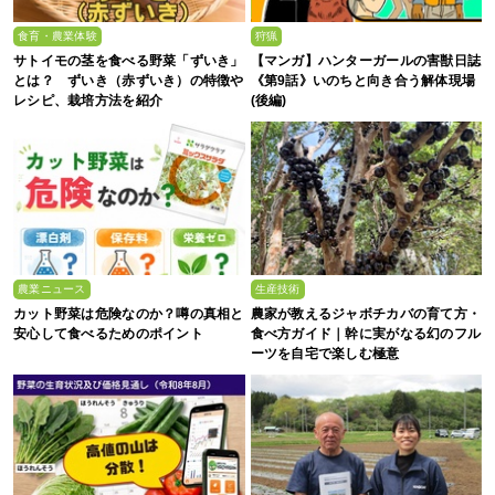
食育・農業体験
狩猟
サトイモの茎を食べる野菜「ずいき」
【マンガ】ハンターガールの害獣日誌
とは？ ずいき（赤ずいき）の特徴や
《第9話》いのちと向き合う解体現場
レシピ、栽培方法を紹介
(後編)
農業ニュース
生産技術
カット野菜は危険なのか？噂の真相と
農家が教えるジャボチカバの育て方・
安心して食べるためのポイント
食べ方ガイド｜幹に実がなる幻のフル
ーツを自宅で楽しむ極意