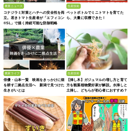
農業ニュース
生産技術
コナジラミ対策とハチへの安全性を両
ペットボトルでミニトマトを育てた
立。若きトマト生産者が「エフィコン
ら、大量に収穫できた！
®SL」で描く持続可能な防除戦略
農家ライフ
生産技術
俳優・山本一賢 映画をきっかけに畑
【挿し木】ガジュマルの増し方と育て
を耕す二拠点生活へ 新潟で見つけた
方を観葉植物愛好家が解説。水挿しと
生きがいとは
土挿し、どちらが初心者におすすめ？