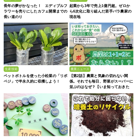
長年の夢がかなった！ エディブルフ
起業から3年で売上1億円超。ゼロか
ラワーを売りにしたカフェ開業までの
ら6次化に取り組んだ若手バラ農家の
長い道のり
現在地
生産技術
農業ニュース
ペットボトルを使った小松菜の「リボ
【第2話】農業と気象の切れない関
ベジ」で半永久的に収穫しよう！
係。それでも毎日、野菜がスーパーに
並ぶのはなぜ？【いま知っておきた
い、これからの”食”の話】