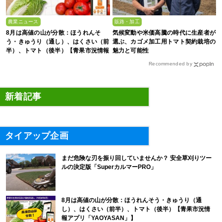
農業ニュース
販路・加工
8月は高値の山が分散：ほうれんそ
気候変動や米価高騰の時代に生産者が
う・きゅうり（通し）、はくさい（前
選ぶ、カゴメ加工用トマト契約栽培の
半）、トマト（後半）【青果市況情報
魅力と可能性
アプリ「YAOYASAN」】
Recommended by
新着記事
タイアップ企画
まだ危険な刃を振り回していませんか？ 安全草刈りツー
ルの決定版「SuperカルマーPRO」
8月は高値の山が分散：ほうれんそう・きゅうり（通
し）、はくさい（前半）、トマト（後半）【青果市況情
報アプリ「YAOYASAN」】