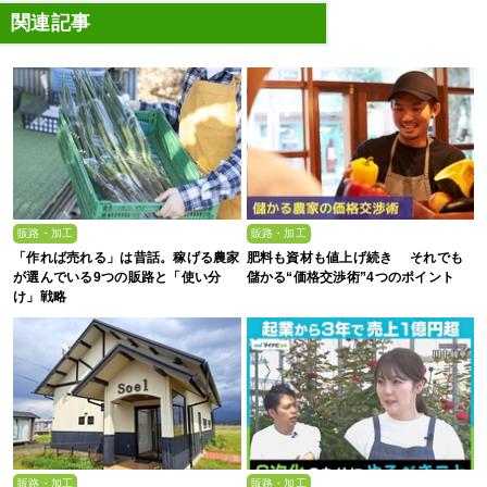
関連記事
販路・加工
販路・加工
「作れば売れる」は昔話。稼げる農家
肥料も資材も値上げ続き それでも
が選んでいる9つの販路と「使い分
儲かる“価格交渉術”4つのポイント
け」戦略
販路・加工
販路・加工