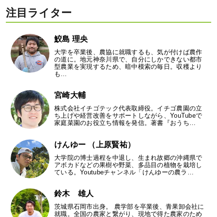
注目ライター
鮫島 理央
大学を卒業後、農協に就職するも、気が付けば農作
の道に。地元神奈川県で、自分にしかできない都市
型農業を実現するため、暗中模索の毎日。収穫より
も…
宮崎大輔
株式会社イチゴテック代表取締役。イチゴ農園の立
ち上げや経営改善をサポートしながら、YouTubeで
家庭菜園のお役立ち情報を発信。著書『おうち…
けんゆー （上原賢祐）
大学院の博士過程を中退し、生まれ故郷の沖縄県で
アボカドなどの果樹や野菜、多品目の植物を栽培し
ている。Youtubeチャンネル「けんゆーの農ラ…
鈴木 雄人
茨城県石岡市出身。 農学部を卒業後、青果卸会社に
就職。全国の農家と繋がり、現地で得た農家のため