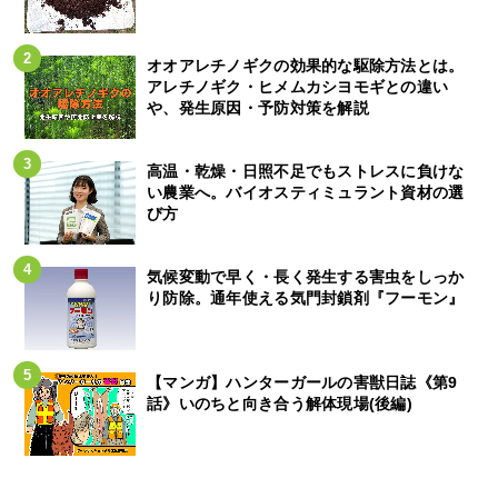
オオアレチノギクの効果的な駆除方法とは。
アレチノギク・ヒメムカシヨモギとの違い
や、発生原因・予防対策を解説
高温・乾燥・日照不足でもストレスに負けな
い農業へ。バイオスティミュラント資材の選
び方
気候変動で早く・長く発生する害虫をしっか
り防除。通年使える気門封鎖剤『フーモン』
【マンガ】ハンターガールの害獣日誌《第9
話》いのちと向き合う解体現場(後編)