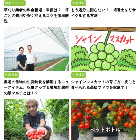
農業ニュース
生産技術
草刈り業者の料金相場・単価は？ 坪
もう処分に困らない！ 培養土をリサ
ごとの費用や安く抑えるコツを徹底解
イクルする方法
説
生産技術
生産技術
夏場の作物の生育鈍化を解消するニュ
シャインマスカットの育て方 皮ごと
ーアイテム。収量アップ＆環境配慮型
食べられる高級ブドウを家庭で！
の紙マルチとは！？