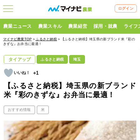
ログイン
農業ニュース
農業スキル
農業経営
採用・就農
ライフ
マイナビ農業TOP
>
ふるさと納税
> 【ふるさと納税】埼玉県の新ブランド米『彩の
きずな』お弁当に最適！
タイアップ
ふるさと納税
埼玉
+1
【ふるさと納税】埼玉県の新ブランド
米『彩のきずな』お弁当に最適！
おすすめ情報
米