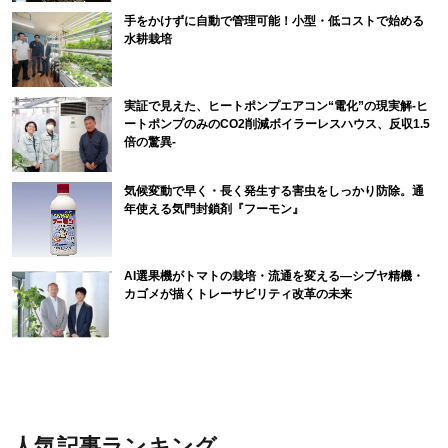
手をかけずに自動で管理可能！小型・低コストで始める
水耕栽培
実証で見えた、ヒートポンプエアコン“電化”の現実解-ヒ
ートポンプのみのCO2削減ボイラーレスハウス、反収1.5
倍の驚異-
気候変動で早く・長く発生する害虫をしっかり防除。通
年使える気門封鎖剤『フーモン』
AI選果機がトマトの栽培・流通を変える―シブヤ精機・
カゴメが描くトレーサビリティ改革の未来
人気記事ランキング