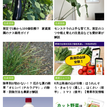
生産技術
生産技術
剪定で1株から100個収穫!? 家庭菜
モンステラの上手な育て方。剪定のコ
園のナス栽培ガイド
ツや植え替えの注意点などを愛好家が
解説
生産技術
農業ニュース
除草剤が効かない！？ 厄介な夏の雑
8月は高値の山が分散：ほうれんそ
草「オヒシバ（チカラグサ）」の除
う・きゅうり（通し）、はくさい（前
草・防除方法を農家が解説
半）、トマト（後半）【青果市況情報
アプリ「YAOYASAN」】