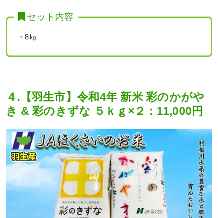
セット内容
・8㎏
４.【羽生市】令和4年 新米 彩のかがや
き & 彩のきずな ５ｋｇ×２：11,000円