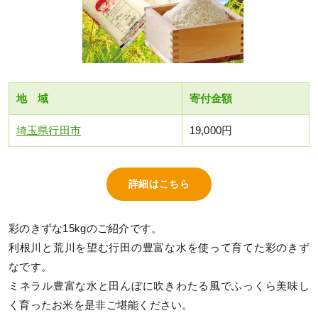
地 域
寄付金額
埼玉県行田市
19,000円
詳細はこちら
彩のきずな15kgのご紹介です。
利根川と荒川を望む行田の豊富な水を使って育てた彩のきず
なです。
ミネラル豊富な水と田んぼに吹きわたる風でふっくら美味し
く育ったお米を是非ご堪能ください。