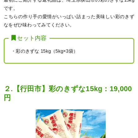
最初にご紹介する返礼品は、埼玉県狭山市の彩のきずな15kg
です。
こちらの作り手の愛情がいっぱい詰まった美味しい彩のきず
なをぜひ味わってみてください。
セット内容
・彩のきずな 15kg（5kg×3袋）
２.【行田市】彩のきずな15kg：19,000
円