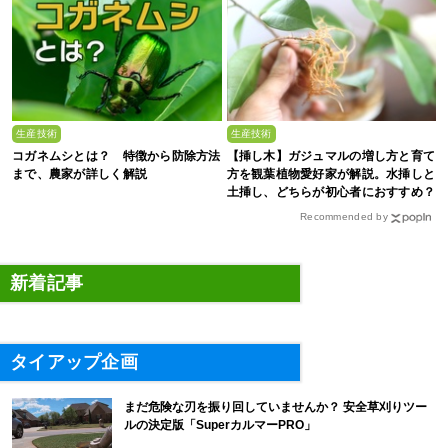
生産技術
生産技術
コガネムシとは？ 特徴から防除方法
【挿し木】ガジュマルの増し方と育て
まで、農家が詳しく解説
方を観葉植物愛好家が解説。水挿しと
土挿し、どちらが初心者におすすめ？
Recommended by
新着記事
タイアップ企画
まだ危険な刃を振り回していませんか？ 安全草刈りツー
ルの決定版「SuperカルマーPRO」