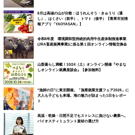
8月は高値の山が分散：ほうれんそう・きゅうり（通
し）、はくさい（前半）、トマト（後半）【青果市況情
報アプリ「YAOYASAN」】
令和8年度 環境調和型持続的肉用牛生産体制推進事業
(JRA畜産振興事業)に係る第１回オンライン情報交換会
山梨暮らし満載！10/24（土）オンライン開催『やまな
しオンライン就農座談会』【参加無料】
“漁師の日”に東京開催。「漁業就業支援フェア2026」に
大人も子どもも来場。海の魅力が詰まった1日をレポー
ト
高温・乾燥・日照不足でもストレスに負けない農業へ。
バイオスティミュラント資材の選び方