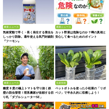
農業ニュース
農業ニュース
気候変動で早く・長く発生する害虫を
カット野菜は危険なのか？噂の真相と
しっかり防除。通年使える気門封鎖剤
安心して食べるためのポイント
『フーモン』
農業ニュース
生産技術
糖度 8 度の極上トマトを守り抜く鉄
ペットボトルを使った小松菜の「リボ
壁の防虫管理！理系農家が信頼する切
ベジ」で半永久的に収穫しよう！
り札「ダブルシューターSE」