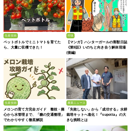
生産技術
狩猟
ペットボトルでミニトマトを育てた
【マンガ】ハンターガールの害獣日誌
ら、大量に収穫できた！
《第9話》いのちと向き合う解体現場
(後編)
生産技術
農業ニュース
メロンの育て方完全ガイド 整枝・摘
「失敗しない」から「成功する」水耕
心から水管理まで、「糖の交通整理」
栽培キットへ進化！『supotta』の大
でわかりやすく徹底解説
きな挑戦とは