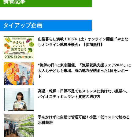
新着記事
タイアップ企画
山梨暮らし満載！10/24（土）オンライン開催『やまな
しオンライン就農座談会』【参加無料】
“漁師の日”に東京開催。「漁業就業支援フェア2026」に
大人も子どもも来場。海の魅力が詰まった1日をレポー
ト
高温・乾燥・日照不足でもストレスに負けない農業へ。
バイオスティミュラント資材の選び方
手をかけずに自動で管理可能！小型・低コストで始める
水耕栽培