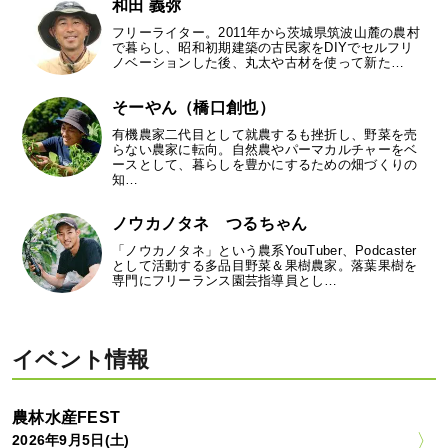
和田 義弥
フリーライター。2011年から茨城県筑波山麓の農村
で暮らし、昭和初期建築の古民家をDIYでセルフリ
ノベーションした後、丸太や古材を使って新た…
そーやん（橋口創也）
有機農家二代目として就農するも挫折し、野菜を売
らない農家に転向。自然農やパーマカルチャーをベ
ースとして、暮らしを豊かにするための畑づくりの
知…
ノウカノタネ つるちゃん
「ノウカノタネ」という農系YouTuber、Podcaster
として活動する多品目野菜＆果樹農家。落葉果樹を
専門にフリーランス園芸指導員とし…
イベント情報
農林水産FEST
2026年9月5日(土)