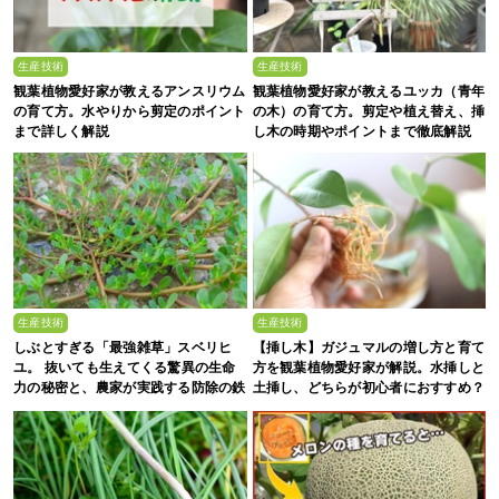
生産技術
生産技術
観葉植物愛好家が教えるアンスリウム
観葉植物愛好家が教えるユッカ（青年
の育て方。水やりから剪定のポイント
の木）の育て方。剪定や植え替え、挿
まで詳しく解説
し木の時期やポイントまで徹底解説
生産技術
生産技術
しぶとすぎる「最強雑草」スベリヒ
【挿し木】ガジュマルの増し方と育て
ユ。 抜いても生えてくる驚異の生命
方を観葉植物愛好家が解説。水挿しと
力の秘密と、農家が実践する防除の鉄
土挿し、どちらが初心者におすすめ？
則