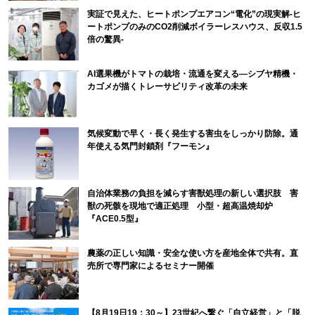
実証で見えた、ヒートポンプエアコン“電化”の現実解-ヒ
ートポンプのみのCO2削減ボイラーレスハウス、反収1.5
倍の驚異-
AI選果機がトマトの栽培・流通を変える―シブヤ精機・
カゴメが描くトレーサビリティ改革の未来
気候変動で早く・長く発生する害虫をしっかり防除。通
年使える気門封鎖剤『フーモン』
自治体業務の負担を減らす害獣処理の新しい選択肢 害
獣の死骸を現地で適正処理 小型・超高温焼却炉
『ACE0.5型』
農薬の正しい知識・安全な使い方を産地全体で共有。直
売所で専門家によるセミナー開催
【8月19日19：30～】23世紀へ繋ぐ「自立経営」と「脱