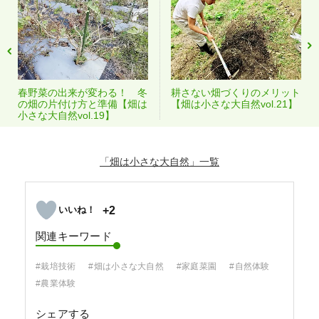
春野菜の出来が変わる！ 冬
耕さない畑づくりのメリット
の畑の片付け方と準備【畑は
【畑は小さな大自然vol.21】
小さな大自然vol.19】
「畑は小さな大自然」
+2
関連キーワード
#栽培技術
#畑は小さな大自然
#家庭菜園
#自然体験
#農業体験
シェアする