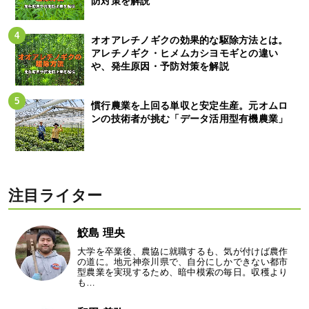
防対策を解説
オオアレチノギクの効果的な駆除方法とは。
アレチノギク・ヒメムカシヨモギとの違い
や、発生原因・予防対策を解説
慣行農業を上回る単収と安定生産。元オムロ
ンの技術者が挑む「データ活用型有機農業」
注目ライター
鮫島 理央
大学を卒業後、農協に就職するも、気が付けば農作
の道に。地元神奈川県で、自分にしかできない都市
型農業を実現するため、暗中模索の毎日。収穫より
も…