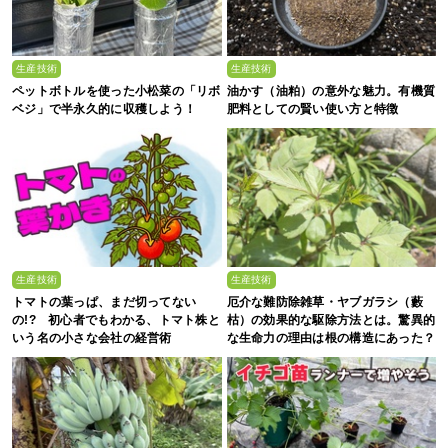
生産技術
生産技術
ペットボトルを使った小松菜の「リボ
油かす（油粕）の意外な魅力。有機質
ベジ」で半永久的に収穫しよう！
肥料としての賢い使い方と特徴
生産技術
生産技術
トマトの葉っぱ、まだ切ってない
厄介な難防除雑草・ヤブガラシ（藪
の!? 初心者でもわかる、トマト株と
枯）の効果的な駆除方法とは。驚異的
いう名の小さな会社の経営術
な生命力の理由は根の構造にあった？