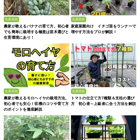
生産技術
生産技術
農家が教えるバナナの育て方。初心者
家庭菜園向け イチゴ苗をランナーで
でも簡単に栽培する極意は苗木選びと
増やす方法をプロが解説！
生育環境にあり！
生産技術
生産技術
農家が教えるモロヘイヤの栽培方法。
トマトの仕立て方7種類＆支柱の選び
初心者でも安心！収穫のコツや育て方
方 初心者～上級者に合う方法を解説
のポイントを徹底解説