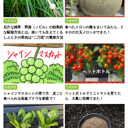
生産技術
生産技術
厄介な雑草・野蒜（ノビル）の効果的
食べたメロンの種をまいてみたら、2
な駆除方法とは。抜いても生えてくる
キロの大玉メロンができた！
しぶとさの理由は“二刀流”の繁殖方法
にあった？
生産技術
生産技術
シャインマスカットの育て方 皮ごと
ペットボトルでミニトマトを育てた
食べられる高級ブドウを家庭で！
ら、大量に収穫できた！