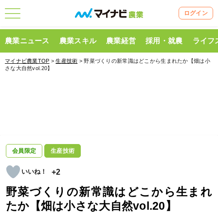
ログイン
農業ニュース
農業スキル
農業経営
採用・就農
ライフ
マイナビ農業TOP
>
生産技術
> 野菜づくりの新常識はどこから生まれたか【畑は小
さな大自然vol.20】
会員限定
生産技術
+2
野菜づくりの新常識はどこから生まれ
たか【畑は小さな大自然vol.20】