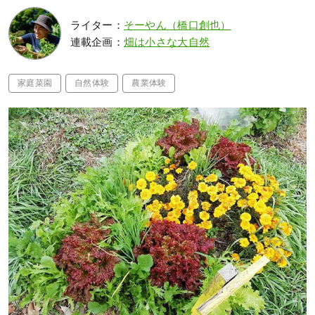
ライター：
そーやん（橋口創也）
連載企画：
畑は小さな大自然
家庭菜園
自然体験
農業体験