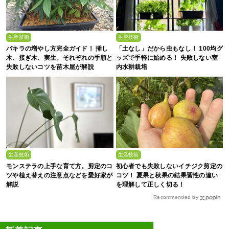
生産技術
生産技術
パキラの増やし方完全ガイド！ 挿し
「土なし」だから虫もなし！ 100均グ
木、接ぎ木、実生。それぞれの手順と
ッズで手軽に始める！ 失敗しない室
失敗しないコツを苗木屋が解説
内水耕栽培
生産技術
生産技術
モンステラの上手な育て方。剪定のコ
初心者でも失敗しないイチジク剪定の
ツや植え替えの注意点などを愛好家が
コツ！ 夏果と秋果の結果習性の違い
解説
を理解して正しく切る！
Recommended by