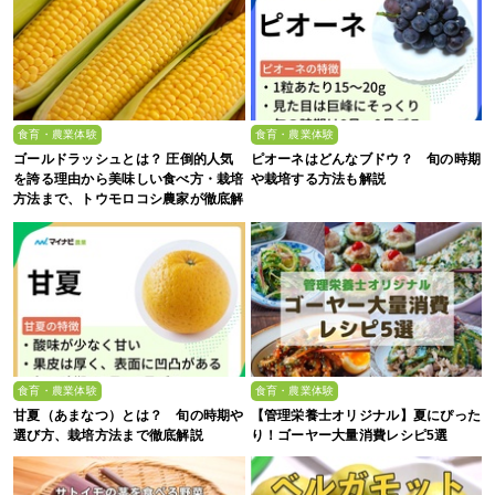
食育・農業体験
食育・農業体験
ゴールドラッシュとは？ 圧倒的人気
ピオーネはどんなブドウ？ 旬の時期
を誇る理由から美味しい食べ方・栽培
や栽培する方法も解説
方法まで、トウモロコシ農家が徹底解
説
食育・農業体験
食育・農業体験
甘夏（あまなつ）とは？ 旬の時期や
【管理栄養士オリジナル】夏にぴった
選び方、栽培方法まで徹底解説
り！ゴーヤー大量消費レシピ5選