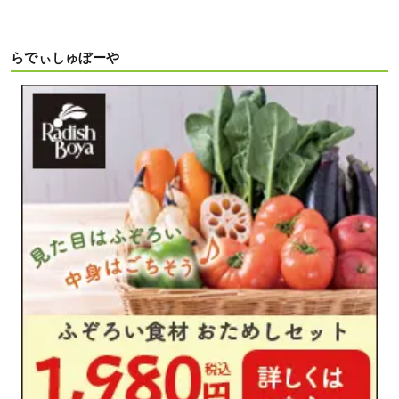
らでぃしゅぼーや