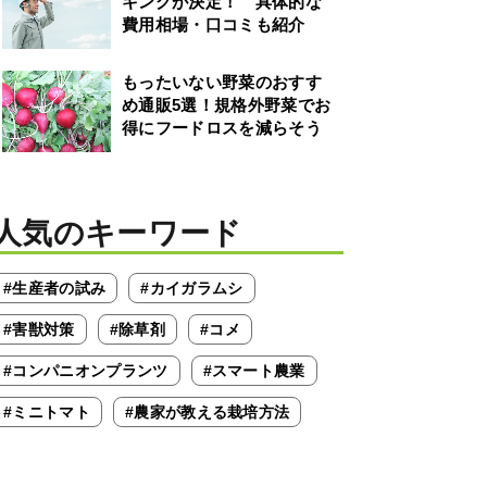
キングが決定！ 具体的な
費用相場・口コミも紹介
もったいない野菜のおすす
め通販5選！規格外野菜でお
得にフードロスを減らそう
人気のキーワード
#生産者の試み
#カイガラムシ
#害獣対策
#除草剤
#コメ
#コンパニオンプランツ
#スマート農業
#ミニトマト
#農家が教える栽培方法