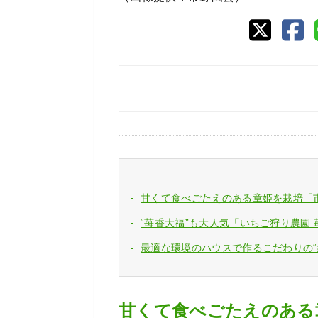
甘くて食べごたえのある章姫を栽培「
“苺香大福”も大人気「いちご狩り農園
最適な環境のハウスで作るこだわりの“紅ほ
甘くて食べごたえのある