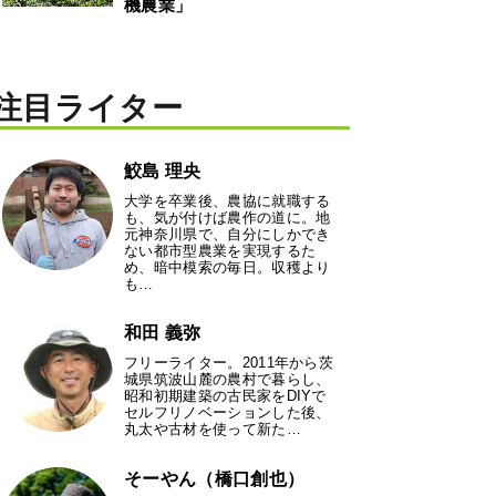
機農業」
注目ライター
鮫島 理央
大学を卒業後、農協に就職する
も、気が付けば農作の道に。地
元神奈川県で、自分にしかでき
ない都市型農業を実現するた
め、暗中模索の毎日。収穫より
も…
和田 義弥
フリーライター。2011年から茨
城県筑波山麓の農村で暮らし、
昭和初期建築の古民家をDIYで
セルフリノベーションした後、
丸太や古材を使って新た…
そーやん（橋口創也）