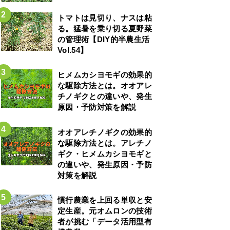
トマトは見切り、ナスは粘
る。猛暑を乗り切る夏野菜
の管理術【DIY的半農生活
Vol.54】
ヒメムカシヨモギの効果的
な駆除方法とは。オオアレ
チノギクとの違いや、発生
原因・予防対策を解説
オオアレチノギクの効果的
な駆除方法とは。アレチノ
ギク・ヒメムカシヨモギと
の違いや、発生原因・予防
対策を解説
慣行農業を上回る単収と安
定生産。元オムロンの技術
者が挑む「データ活用型有