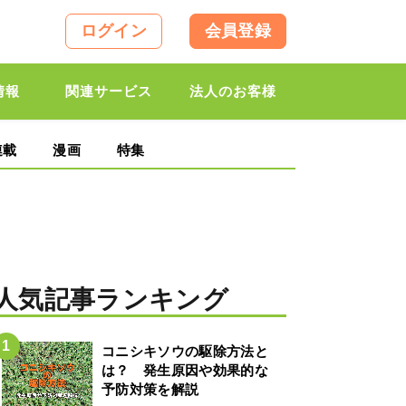
ログイン
会員登録
情報
関連サービス
法人のお客様
連載
漫画
特集
人気記事ランキング
コニシキソウの駆除方法と
は？ 発生原因や効果的な
予防対策を解説