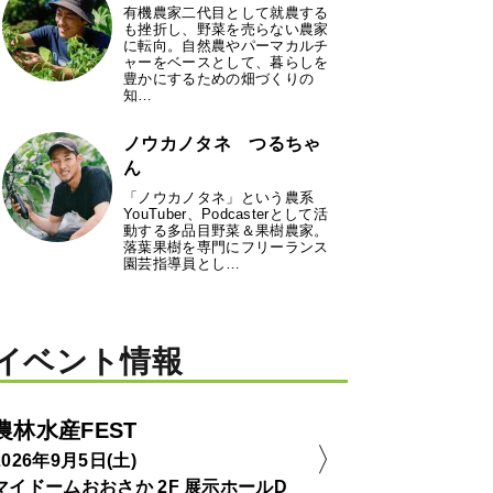
有機農家二代目として就農する
も挫折し、野菜を売らない農家
に転向。自然農やパーマカルチ
ャーをベースとして、暮らしを
豊かにするための畑づくりの
知…
ノウカノタネ つるちゃ
ん
「ノウカノタネ」という農系
YouTuber、Podcasterとして活
動する多品目野菜＆果樹農家。
落葉果樹を専門にフリーランス
園芸指導員とし…
イベント情報
農林水産FEST
2026年9月5日(土)
マイドームおおさか 2F 展示ホールD