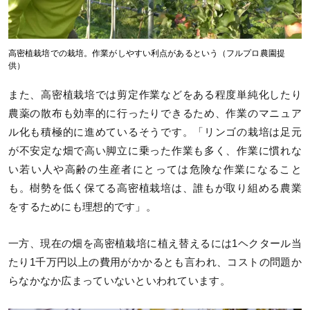
高密植栽培での栽培。作業がしやすい利点があるという（フルプロ農園提
供）
また、高密植栽培では剪定作業などをある程度単純化したり
農薬の散布も効率的に行ったりできるため、作業のマニュア
ル化も積極的に進めているそうです。「リンゴの栽培は足元
が不安定な畑で高い脚立に乗った作業も多く、作業に慣れな
い若い人や高齢の生産者にとっては危険な作業になること
も。樹勢を低く保てる高密植栽培は、誰もが取り組める農業
をするためにも理想的です」。
一方、現在の畑を高密植栽培に植え替えるには1ヘクタール当
たり1千万円以上の費用がかかるとも言われ、コストの問題か
らなかなか広まっていないといわれています。