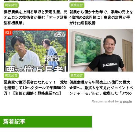
農業経営
農業経営
慣行農業を上回る単収と安定生産。元
就農から僅か十数年で、家業の売上を
オムロンの技術者が挑む「データ活用
4倍増の2億円超に！農家の次男が手
型有機農業」
がけた経営改善
農業経営
農業経営
栗農家で億万長者になれる？！ 荒地
倒産危機から年間売上15億円の巨大
を開墾して10ヘクタールで年商5000
企業へ。急拡大を支えたジョイントベ
万！【岩佐と紐解く戦略農業#21】
ンチャーモデルと、徹底した「3つの
ルール」
Recommended by
新着記事