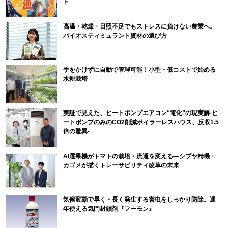
ト
高温・乾燥・日照不足でもストレスに負けない農業へ。
バイオスティミュラント資材の選び方
手をかけずに自動で管理可能！小型・低コストで始める
水耕栽培
実証で見えた、ヒートポンプエアコン“電化”の現実解-ヒ
ートポンプのみのCO2削減ボイラーレスハウス、反収1.5
倍の驚異-
AI選果機がトマトの栽培・流通を変える―シブヤ精機・
カゴメが描くトレーサビリティ改革の未来
気候変動で早く・長く発生する害虫をしっかり防除。通
年使える気門封鎖剤『フーモン』