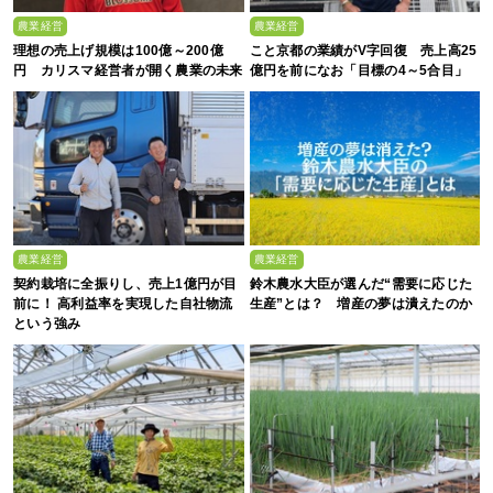
農業経営
農業経営
理想の売上げ規模は100億～200億
こと京都の業績がV字回復 売上高25
円 カリスマ経営者が開く農業の未来
億円を前になお「目標の4～5合目」
農業経営
農業経営
契約栽培に全振りし、売上1億円が目
鈴木農水大臣が選んだ“需要に応じた
前に！ 高利益率を実現した自社物流
生産”とは？ 増産の夢は潰えたのか
という強み