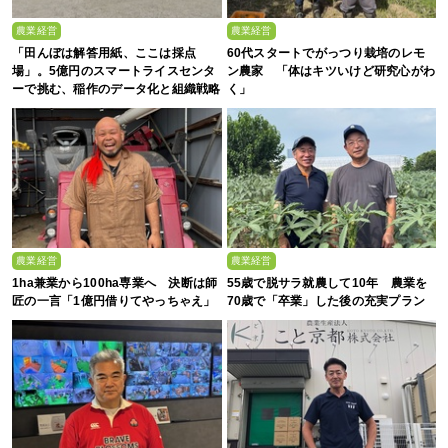
農業経営
農業経営
「田んぼは解答用紙、ここは採点
60代スタートでがっつり栽培のレモ
場」。5億円のスマートライスセンタ
ン農家 「体はキツいけど研究心がわ
ーで挑む、稲作のデータ化と組織戦略
く」
農業経営
農業経営
1ha兼業から100ha専業へ 決断は師
55歳で脱サラ就農して10年 農業を
匠の一言「1億円借りてやっちゃえ」
70歳で「卒業」した後の充実プラン