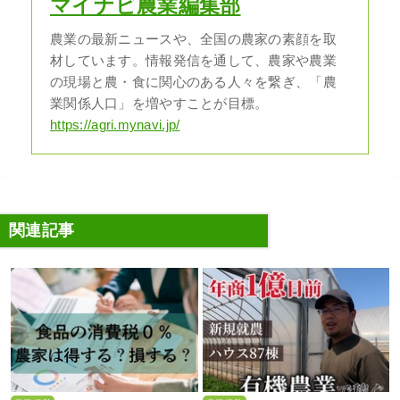
マイナビ農業編集部
農業の最新ニュースや、全国の農家の素顔を取
材しています。情報発信を通して、農家や農業
の現場と農・食に関心のある人々を繋ぎ、「農
業関係人口」を増やすことが目標。
https://agri.mynavi.jp/
関連記事