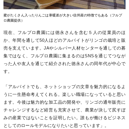
蜜がたくさん入ったりんごは寒暖差が大きい信州産の特徴でもある（フルプ
ロ農園提供）
現在、フルプロ農園には徳永さんを含む５人の従業員のほ
か、年間を通して50人ほどのアルバイトがリンゴの栽培と販
売を支えています。JAやシルバー人材センターを通しての募
集ではなく、フルプロ農園に集まるのはSNSを通じてつなが
った人や友人を通じて紹介された徳永さんの同年代が中心で
す。
「アルバイトでも、ネットショップの文章を魅力的になるよ
うに一生懸命考えてくれる。楽しい職場になっていると思い
ます。今後は魅力的な加工品の開発や、リンゴの通年販売に
チャレンジするなど経営も充実させて、農業が決して尻すぼ
みの産業ではないことを証明したい。誰もが働けるビジネス
としてのロールモデルになりたいと思っています」。