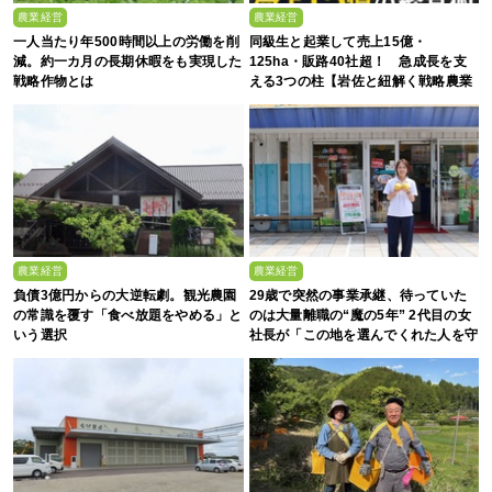
農業経営
農業経営
一人当たり年500時間以上の労働を削
同級生と起業して売上15億・
減。約一カ月の長期休暇をも実現した
125ha・販路40社超！ 急成長を支
戦略作物とは
える3つの柱【岩佐と紐解く戦略農業
#25】
農業経営
農業経営
負債3億円からの大逆転劇。観光農園
29歳で突然の事業承継、待っていた
の常識を覆す「食べ放題をやめる」と
のは大量離職の“魔の5年” 2代目の女
いう選択
社長が「この地を選んでくれた人を守
る」と誓った日