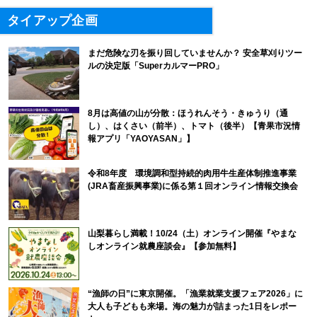
タイアップ企画
まだ危険な刃を振り回していませんか？ 安全草刈りツー
ルの決定版「SuperカルマーPRO」
8月は高値の山が分散：ほうれんそう・きゅうり（通
し）、はくさい（前半）、トマト（後半）【青果市況情
報アプリ「YAOYASAN」】
令和8年度 環境調和型持続的肉用牛生産体制推進事業
(JRA畜産振興事業)に係る第１回オンライン情報交換会
山梨暮らし満載！10/24（土）オンライン開催『やまな
しオンライン就農座談会』【参加無料】
“漁師の日”に東京開催。「漁業就業支援フェア2026」に
大人も子どもも来場。海の魅力が詰まった1日をレポー