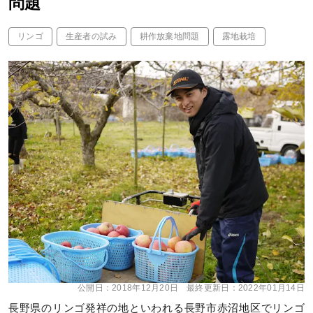
問題
リンゴ
生産者の試み
耕作放棄地問題
露地栽培
公開日：
2018年12月20日
最終更新日：
2022年01月14日
長野県のリンゴ発祥の地といわれる長野市赤沼地区でリンゴ