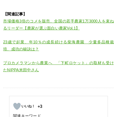
【関連記事】
市場価格3倍のコメを販売、全国の若手農家1万3000人を束ね
るリーダー【農家が選ぶ面白い農家Vol.1】
23歳で起業、年10％の成長続ける柴海農園 少量多品種栽
培、成功の秘訣は？
プロカメラマンから農業へ 「下町ロケット」の取材も受け
たNIPPA米田中さん
+3
関連キーワード