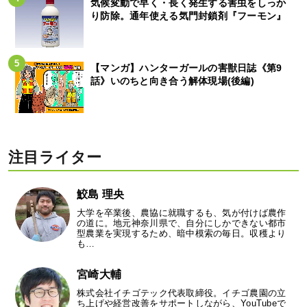
気候変動で早く・長く発生する害虫をしっか
り防除。通年使える気門封鎖剤『フーモン』
【マンガ】ハンターガールの害獣日誌《第9
話》いのちと向き合う解体現場(後編)
注目ライター
鮫島 理央
大学を卒業後、農協に就職するも、気が付けば農作
の道に。地元神奈川県で、自分にしかできない都市
型農業を実現するため、暗中模索の毎日。収穫より
も…
宮崎大輔
株式会社イチゴテック代表取締役。イチゴ農園の立
ち上げや経営改善をサポートしながら、YouTubeで