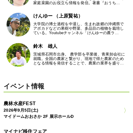
家庭菜園のお役立ち情報を発信。著書『おうち…
けんゆー （上原賢祐）
大学院の博士過程を中退し、生まれ故郷の沖縄県で
アボカドなどの果樹や野菜、多品目の植物を栽培し
ている。Youtubeチャンネル「けんゆーの農ラ…
鈴木 雄人
茨城県石岡市出身。 農学部を卒業後、青果卸会社に
就職。全国の農家と繋がり、現地で得た農家のため
となる情報を発信することで、農業の業界を盛り…
イベント情報
農林水産FEST
2026年9月5日(土)
マイドームおおさか 2F 展示ホールD
マイナビ移住フェア