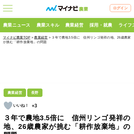
ログイン
農業ニュース
農業スキル
農業経営
採用・就農
ライフ
マイナビ農業TOP
>
農業経営
> ３年で農地3.5倍に 信州リンゴ発祥の地、26歳農家
が挑む「耕作放棄地」の問題
農業経営
長野
+3
３年で農地3.5倍に 信州リンゴ発祥の
地、26歳農家が挑む「耕作放棄地」の