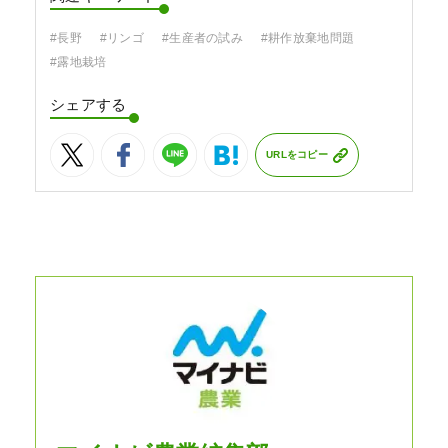
#長野
#リンゴ
#生産者の試み
#耕作放棄地問題
#露地栽培
シェアする
URLをコピー