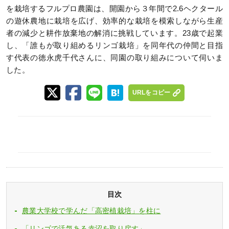
を栽培するフルプロ農園は、開園から３年間で2.6ヘクタール
の遊休農地に栽培を広げ、効率的な栽培を模索しながら生産
者の減少と耕作放棄地の解消に挑戦しています。23歳で起業
し、「誰もが取り組めるリンゴ栽培」を同年代の仲間と目指
す代表の徳永虎千代さんに、同園の取り組みについて伺いま
した。
URLをコピー
目次
農業大学校で学んだ「高密植栽培」を柱に
「リンゴで活気ある赤沼を取り戻す」