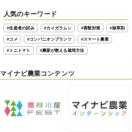
人気のキーワード
#生産者の試み
#カイガラムシ
#害獣対策
#除草剤
#コメ
#コンパニオンプランツ
#スマート農業
#ミニトマト
#農家が教える栽培方法
マイナビ農業コンテンツ