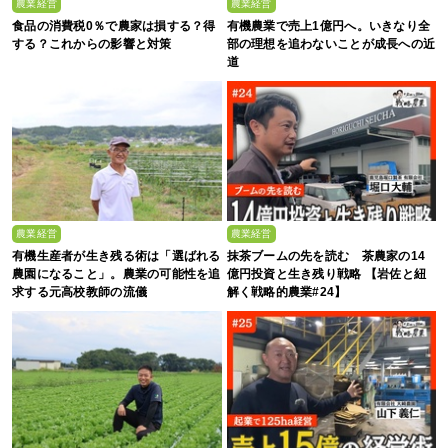
農業経営
農業経営
食品の消費税0％で農家は損する？得
有機農業で売上1億円へ。いきなり全
する？これからの影響と対策
部の理想を追わないことが成長への近
道
農業経営
農業経営
有機生産者が生き残る術は「選ばれる
抹茶ブームの先を読む 茶農家の14
農園になること」。農業の可能性を追
億円投資と生き残り戦略 【岩佐と紐
求する元高校教師の流儀
解く戦略的農業#24】