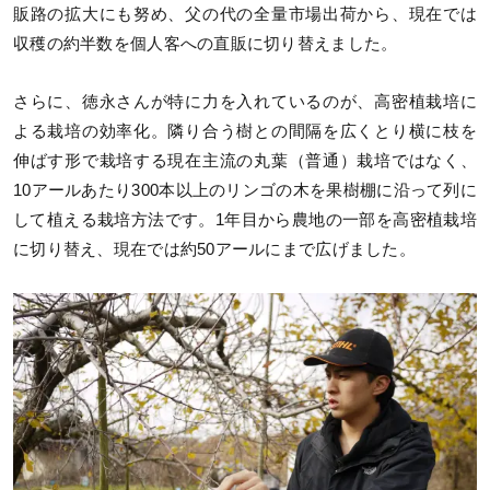
販路の拡大にも努め、父の代の全量市場出荷から、現在では
収穫の約半数を個人客への直販に切り替えました。
さらに、徳永さんが特に力を入れているのが、高密植栽培に
よる栽培の効率化。隣り合う樹との間隔を広くとり横に枝を
伸ばす形で栽培する現在主流の丸葉（普通）栽培ではなく、
10アールあたり300本以上のリンゴの木を果樹棚に沿って列に
して植える栽培方法です。1年目から農地の一部を高密植栽培
に切り替え、現在では約50アールにまで広げました。