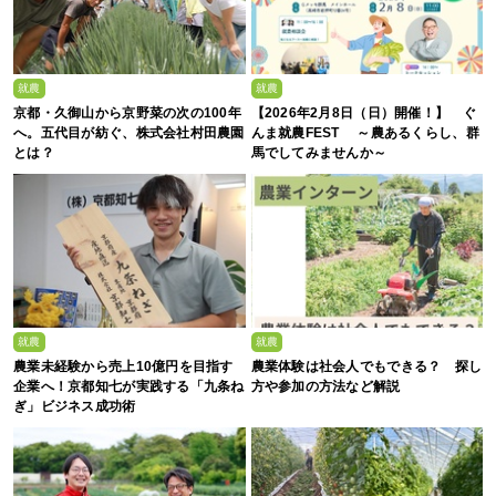
就農
就農
京都・久御山から京野菜の次の100年
【2026年2月8日（日）開催！】 ぐ
へ。五代目が紡ぐ、株式会社村田農園
んま就農FEST ～農あるくらし、群
とは？
馬でしてみませんか～
就農
就農
農業未経験から売上10億円を目指す
農業体験は社会人でもできる？ 探し
企業へ！京都知七が実践する「九条ね
方や参加の方法など解説
ぎ」ビジネス成功術