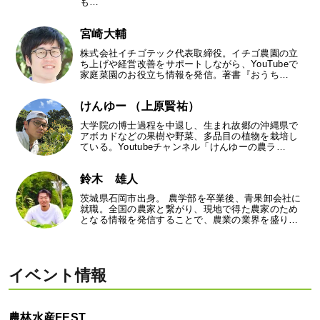
も…
宮崎大輔
株式会社イチゴテック代表取締役。イチゴ農園の立
ち上げや経営改善をサポートしながら、YouTubeで
家庭菜園のお役立ち情報を発信。著書『おうち…
けんゆー （上原賢祐）
大学院の博士過程を中退し、生まれ故郷の沖縄県で
アボカドなどの果樹や野菜、多品目の植物を栽培し
ている。Youtubeチャンネル「けんゆーの農ラ…
鈴木 雄人
茨城県石岡市出身。 農学部を卒業後、青果卸会社に
就職。全国の農家と繋がり、現地で得た農家のため
となる情報を発信することで、農業の業界を盛り…
イベント情報
農林水産FEST