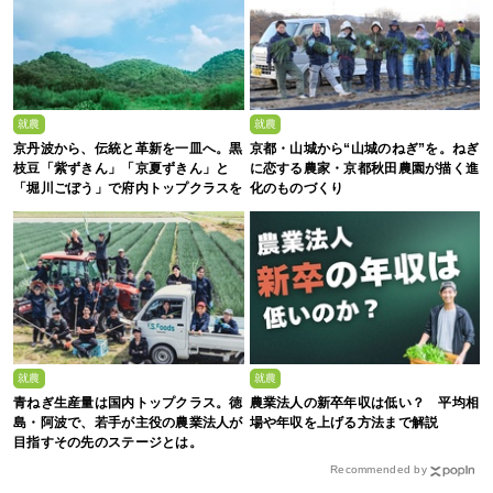
就農
就農
京丹波から、伝統と革新を一皿へ。黒
京都・山城から“山城のねぎ”を。ねぎ
枝豆「紫ずきん」「京夏ずきん」と
に恋する農家・京都秋田農園が描く進
「堀川ごぼう」で府内トップクラスを
化のものづくり
誇る、株式会社新田農園
就農
就農
青ねぎ生産量は国内トップクラス。徳
農業法人の新卒年収は低い？ 平均相
島・阿波で、若手が主役の農業法人が
場や年収を上げる方法まで解説
目指すその先のステージとは。
Recommended by