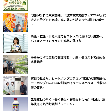
“漁師の日”に東京開催。「漁業就業支援フェア2026」に
大人も子どもも来場。海の魅力が詰まった1日をレポー
ト
高温・乾燥・日照不足でもストレスに負けない農業へ。
バイオスティミュラント資材の選び方
手をかけずに自動で管理可能！小型・低コストで始める
水耕栽培
実証で見えた、ヒートポンプエアコン“電化”の現実解-ヒ
ートポンプのみのCO2削減ボイラーレスハウス、反収1.5
倍の驚異-
気候変動で早く・長く発生する害虫をしっかり防除。通
年使える気門封鎖剤『フーモン』