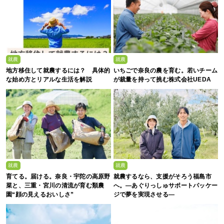
就農
就農
地方移住して就農するには？ 具体的
いちごで奈良の農を育む。若いチーム
な始め方とリアルな生活を解説
が裁量を持って挑む株式会社UEDA
就農
就農
育てる。届ける。奈良・宇陀の高原野
就農するなら、支援がそろう福島市
菜と、三重・宮川の清流が育む類農
へ。—あぐりっしゅサポートパッケー
園“顔の見えるおいしさ”
ジで夢を実現させる—