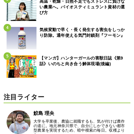
高温・乾燥・日照不足でもストレスに負けな
い農業へ。バイオスティミュラント資材の選
び方
気候変動で早く・長く発生する害虫をしっか
り防除。通年使える気門封鎖剤『フーモン』
【マンガ】ハンターガールの害獣日誌《第9
話》いのちと向き合う解体現場(後編)
注目ライター
鮫島 理央
大学を卒業後、農協に就職するも、気が付けば農作
の道に。地元神奈川県で、自分にしかできない都市
型農業を実現するため、暗中模索の毎日。収穫より