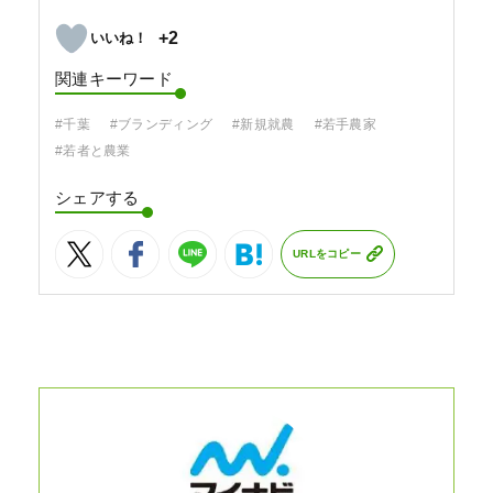
+2
関連キーワード
#千葉
#ブランディング
#新規就農
#若手農家
#若者と農業
シェアする
URLをコピー