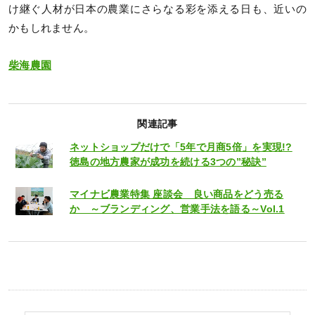
け継ぐ人材が日本の農業にさらなる彩を添える日も、近いの
かもしれません。
柴海農園
関連記事
ネットショップだけで「5年で月商5倍」を実現!?
徳島の地方農家が成功を続ける3つの”秘訣”
マイナビ農業特集 座談会 良い商品をどう売る
か ～ブランディング、営業手法を語る～Vol.1