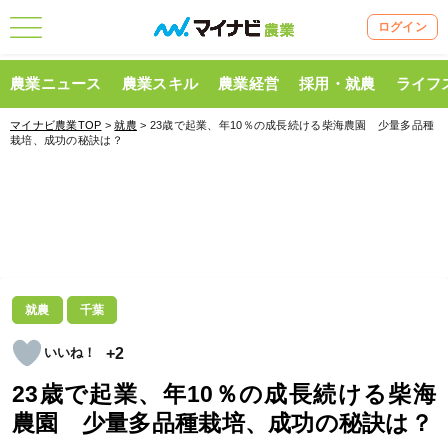
ログイン
農業ニュース
農業スキル
農業経営
採用・就農
ライフ
マイナビ農業TOP
>
就農
> 23歳で起業、年10％の成長続ける柴海農園 少量多品種
栽培、成功の秘訣は？
就農
千葉
+2
23歳で起業、年10％の成長続ける柴海
農園 少量多品種栽培、成功の秘訣は？