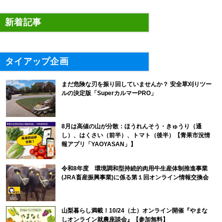
新着記事
タイアップ企画
まだ危険な刃を振り回していませんか？ 安全草刈りツー
ルの決定版「SuperカルマーPRO」
8月は高値の山が分散：ほうれんそう・きゅうり（通
し）、はくさい（前半）、トマト（後半）【青果市況情
報アプリ「YAOYASAN」】
令和8年度 環境調和型持続的肉用牛生産体制推進事業
(JRA畜産振興事業)に係る第１回オンライン情報交換会
山梨暮らし満載！10/24（土）オンライン開催『やまな
しオンライン就農座談会』【参加無料】