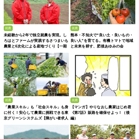
就農
就農
未経験から2年で独立就農を実現。し
熊本・不知火で“良い土・良いもの・
ろはとファームが実践するさつまいも
良い人”を育てる。有機トマトで地域
農業と6次化による産地づくり【一期
と未来を耕す、肥後あゆみの会
生募集】
就農
就農
「農業スキル」も「社会スキル」も身
【マンガ】やりなおし農家はじめ君
に付く！安心して農業に挑戦できる東
《第7話》販路を確保せよっ！（後
京グリーンシステムズ【障がい者求人
編）
募集中】