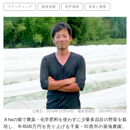
ブランディング
新規就農
若手農家
若者と農業
公開日：
2018年12月04日
最終更新日：
2020年12月25日
８haの畑で農薬・化学肥料を使わずに少量多品目の野菜を栽
培し、年4500万円を売り上げる千葉・印西市の柴海農園。