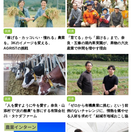
就農
就農
「稼げる・カッコいい・憧れる」農業
「育てる」から「届ける」まで。奈
を。3Kのイメージを変える、
良・五條の堀内果実園が、果物の六次
AGRISTの挑戦
産業で仲間を増やす理由
就農
就農
「人を愛すように牛を愛す」奈良・山
「ゼロから有機農業に挑む」という前
添村で“次の酪農”を形にする有限会社
例のないチャレンジに、情熱を燃やせ
J1・タケダファーム
る人材を求めて「結城市地域おこし協
力隊募集」