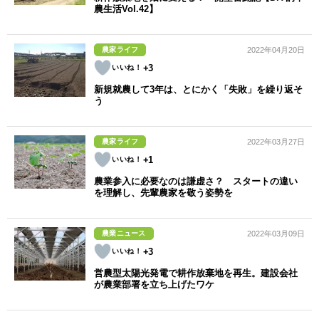
農生活Vol.42】
農家ライフ
2022年04月20日
+3
新規就農して3年は、とにかく「失敗」を繰り返そ
う
農家ライフ
2022年03月27日
+1
農業参入に必要なのは謙虚さ？ スタートの違い
を理解し、先輩農家を敬う姿勢を
農業ニュース
2022年03月09日
+3
営農型太陽光発電で耕作放棄地を再生。建設会社
が農業部署を立ち上げたワケ