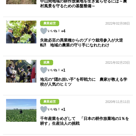
中山間地域の耕作放棄地を生き返らせるには～農
村風景を守るための基盤整備～
農業経営
2022年02月08日
+4
失敗必至の異業種からのブドウ栽培参入が大逆
転⁈ 地域の農業の守り手になれたわけ
就農
2021年02月23日
+1
地元の“隠れ担い手”を即戦力に 農家が教える学
校が人気のヒミツ
農業経営
2020年11月11日
+1
千年産業をめざして 「日本の耕作放棄地の1％を
耕す」生産法人の挑戦