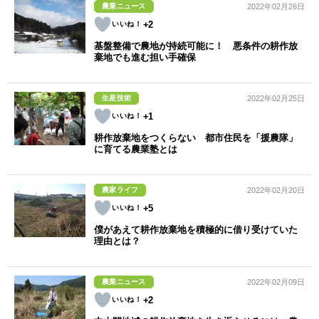
農業ニュース
2022年02月26日
+2
基盤整備で農地が持続可能に！ 悪条件の耕作放
棄地でも進む担い手確保
生産技術
2022年02月25日
+1
耕作放棄地をつくらない 都市住民を「援農隊」
に育てる農業塾とは
農家ライフ
2022年02月20日
+5
僕があえて耕作放棄地を積極的に借り受けていた
理由とは？
農業ニュース
2022年02月09日
+2