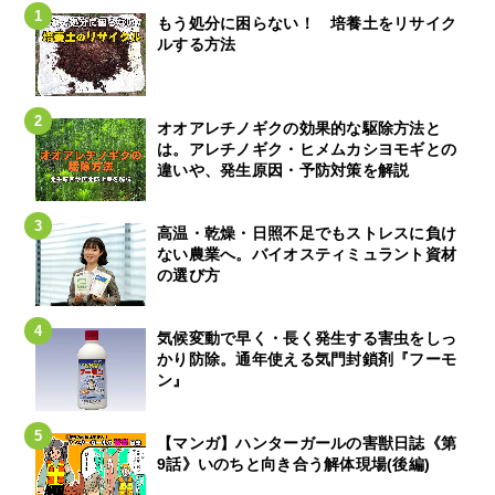
もう処分に困らない！ 培養土をリサイク
ルする方法
オオアレチノギクの効果的な駆除方法と
は。アレチノギク・ヒメムカシヨモギとの
違いや、発生原因・予防対策を解説
高温・乾燥・日照不足でもストレスに負け
ない農業へ。バイオスティミュラント資材
の選び方
気候変動で早く・長く発生する害虫をしっ
かり防除。通年使える気門封鎖剤『フーモ
ン』
【マンガ】ハンターガールの害獣日誌《第
9話》いのちと向き合う解体現場(後編)