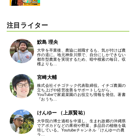
注目ライター
鮫島 理央
大学を卒業後、農協に就職するも、気が付けば農
作の道に。地元神奈川県で、自分にしかできない
都市型農業を実現するため、暗中模索の毎日。収
穫よりも…
宮崎大輔
株式会社イチゴテック代表取締役。イチゴ農園の
立ち上げや経営改善をサポートしながら、
YouTubeで家庭菜園のお役立ち情報を発信。著書
『おうち…
けんゆー （上原賢祐）
大学院の博士過程を中退し、生まれ故郷の沖縄県
でアボカドなどの果樹や野菜、多品目の植物を栽
培している。Youtubeチャンネル「けんゆーの農
ラ…