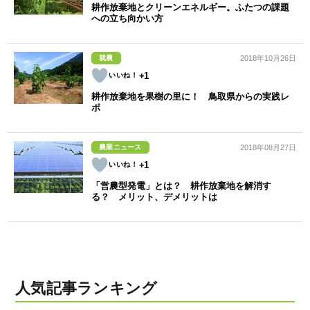
耕作放棄地とクリーンエネルギー。ふたつの課題
への立ち向かい方
就農
2018年10月26日
+1
耕作放棄地を果樹の里に！ 鳥取県からの実践レ
ポ
農業ニュース
2018年08月27日
+1
「営農型発電」とは？ 耕作放棄地を解消す
る？ メリット、デメリットは
人気記事ランキング