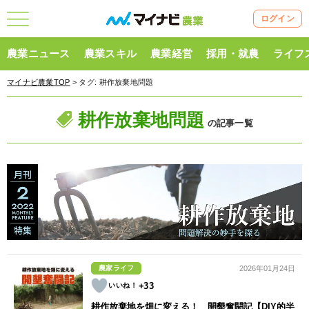
ログイン
農業ニュース
農業スキル
農業経営
採用・就農
ライフ
マイナビ農業TOP
> タグ:
耕作放棄地問題
耕作放棄地問題
の記事一覧
農家ライフ
2026年01月24日
+33
耕作放棄地を畑に変える！ 開墾奮闘記【DIY的半