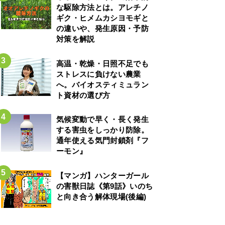
な駆除方法とは。アレチノ
ギク・ヒメムカシヨモギと
の違いや、発生原因・予防
対策を解説
高温・乾燥・日照不足でも
ストレスに負けない農業
へ。バイオスティミュラン
ト資材の選び方
気候変動で早く・長く発生
する害虫をしっかり防除。
通年使える気門封鎖剤『フ
ーモン』
【マンガ】ハンターガール
の害獣日誌《第9話》いのち
と向き合う解体現場(後編)