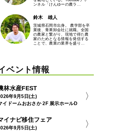
ンネル「けんゆーの農ラ…
鈴木 雄人
茨城県石岡市出身。 農学部を卒
業後、青果卸会社に就職。全国
の農家と繋がり、現地で得た農
家のためとなる情報を発信する
ことで、農業の業界を盛り…
イベント情報
農林水産FEST
2026年9月5日(土)
マイドームおおさか 2F 展示ホールD
マイナビ移住フェア
2026年9月5日(土)