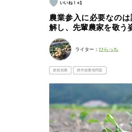
+1
農業参入に必要なのは
解し、先輩農家を敬う
ライター：
ひらっち
新規就農
耕作放棄地問題