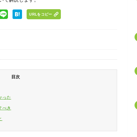
URLをコピー
目次
かった
すべき
と