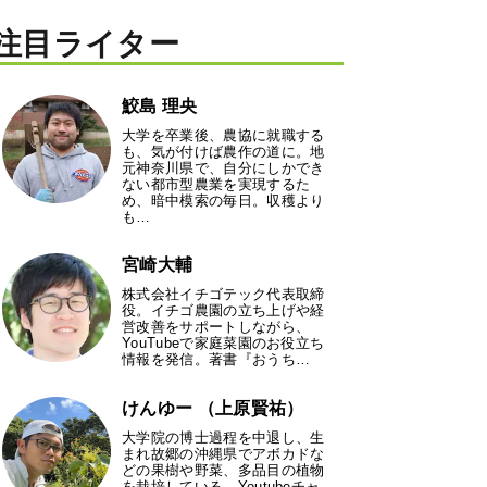
注目ライター
鮫島 理央
大学を卒業後、農協に就職する
も、気が付けば農作の道に。地
元神奈川県で、自分にしかでき
ない都市型農業を実現するた
め、暗中模索の毎日。収穫より
も…
宮崎大輔
株式会社イチゴテック代表取締
役。イチゴ農園の立ち上げや経
営改善をサポートしながら、
YouTubeで家庭菜園のお役立ち
情報を発信。著書『おうち…
けんゆー （上原賢祐）
大学院の博士過程を中退し、生
まれ故郷の沖縄県でアボカドな
どの果樹や野菜、多品目の植物
を栽培している。Youtubeチャ