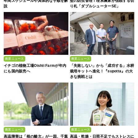
年間スケジュールや具体的な手順を解
壁の防虫管理！理系農家が信頼する切
説
り札「ダブルシューターSE」
農業ニュース
農業ニュース
イチゴの植物工場Oishii Farmが年内
「失敗しない」から「成功する」水耕
にも国内販売へ
栽培キットへ進化！『supotta』の大
きな挑戦とは
農業ニュース
農業ニュース
高温障害は「根の酸欠」が一因、千葉
高温・乾燥・日照不足でもストレスに