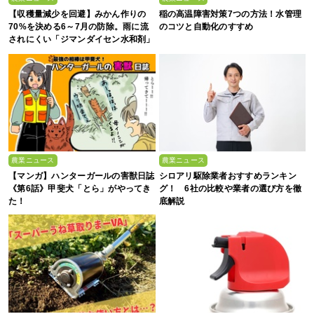
【収穫量減少を回避】みかん作りの
稲の高温障害対策7つの方法！水管理
70%を決める6～7月の防除。雨に流
のコツと自動化のすすめ
されにくい「ジマンダイセン水和剤」
で黒点病を叩く！
農業ニュース
農業ニュース
【マンガ】ハンターガールの害獣日誌
シロアリ駆除業者おすすめランキン
《第6話》甲斐犬「とら」がやってき
グ！ 6社の比較や業者の選び方を徹
た！
底解説