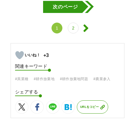
次のページ
1
2
+3
関連キーワード
#異業種
#耕作放棄地
#耕作放棄地問題
#農業参入
シェアする
URLをコピー