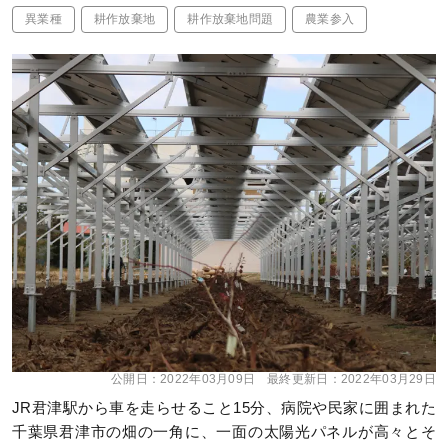
異業種
耕作放棄地
耕作放棄地問題
農業参入
公開日：
2022年03月09日
最終更新日：
2022年03月29日
JR君津駅から車を走らせること15分、病院や民家に囲まれた
千葉県君津市の畑の一角に、一面の太陽光パネルが高々とそ