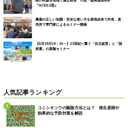
獣の死骸を現地で適正処理 小型・超高温焼却炉
『ACE0.5型』
農薬の正しい知識・安全な使い方を産地全体で共有。直
売所で専門家によるセミナー開催
【8月19日19：30～】23世紀へ繋ぐ「自立経営」と「脱
炭素」の真髄セミナー
人気記事ランキング
コニシキソウの駆除方法とは？ 発生原因や
効果的な予防対策を解説