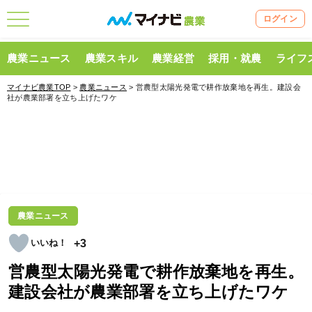
ログイン
農業ニュース
農業スキル
農業経営
採用・就農
ライフ
マイナビ農業TOP
>
農業ニュース
> 営農型太陽光発電で耕作放棄地を再生。建設会
社が農業部署を立ち上げたワケ
農業ニュース
+3
営農型太陽光発電で耕作放棄地を再生。
建設会社が農業部署を立ち上げたワケ