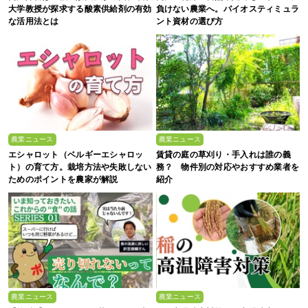
大学教授が探求する酸素供給剤の有効
負けない農業へ。バイオスティミュラ
な活用法とは
ント資材の選び方
農業ニュース
農業ニュース
エシャロット（ベルギーエシャロッ
賃貸の庭の草刈り・手入れは誰の義
ト）の育て方。栽培方法や失敗しない
務？ 物件別の対応やおすすめ業者を
ためのポイントを農家が解説
紹介
農業ニュース
農業ニュース