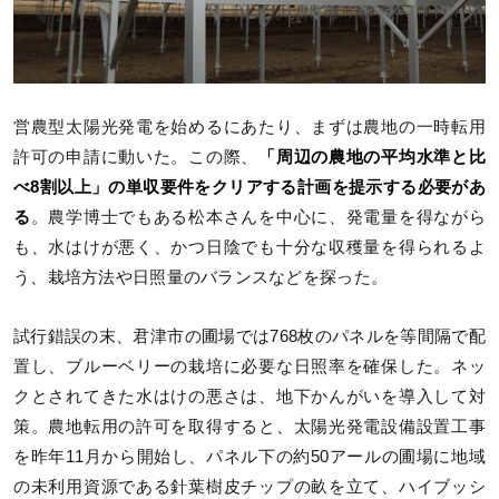
営農型太陽光発電を始めるにあたり、まずは農地の一時転用
許可の申請に動いた。この際、
「周辺の農地の平均水準と比
べ8割以上」の単収要件をクリアする計画を提示する必要があ
る
。農学博士でもある松本さんを中心に、発電量を得ながら
も、水はけが悪く、かつ日陰でも十分な収穫量を得られるよ
う、栽培方法や日照量のバランスなどを探った。
試行錯誤の末、君津市の圃場では768枚のパネルを等間隔で配
置し、ブルーベリーの栽培に必要な日照率を確保した。ネッ
クとされてきた水はけの悪さは、地下かんがいを導入して対
策。農地転用の許可を取得すると、太陽光発電設備設置工事
を昨年11月から開始し、パネル下の約50アールの圃場に地域
の未利用資源である針葉樹皮チップの畝を立て、ハイブッシ