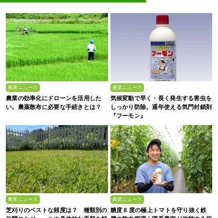
農業ニュース
農業ニュース
農業の効率化にドローンを活用した
気候変動で早く・長く発生する害虫を
い。農薬散布に必要な手続きとは？
しっかり防除。通年使える気門封鎖剤
『フーモン』
農業ニュース
農業ニュース
芝刈りのベストな頻度は？ 種類別の
糖度 8 度の極上トマトを守り抜く鉄