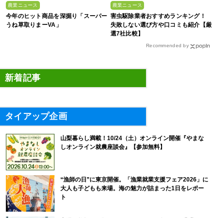
農業ニュース
農業ニュース
今年のヒット商品を深掘り「スーパー
害虫駆除業者おすすめランキング！
うね草取りまーVA」
失敗しない選び方や口コミも紹介【厳
選7社比較】
Recommended by
新着記事
タイアップ企画
山梨暮らし満載！10/24（土）オンライン開催『やまな
しオンライン就農座談会』【参加無料】
“漁師の日”に東京開催。「漁業就業支援フェア2026」に
大人も子どもも来場。海の魅力が詰まった1日をレポー
ト