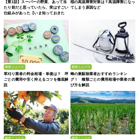
【第1話】スーパーの野菜、あって当
稲の高温障害対策は？高温障害になっ
たり前だと思っていたら、実はすごい
てしまう原因など
仕組みがあった【いま知っておきた
い、これからの”食”の話】
農業ニュース
農業ニュース
草刈り業者の料金相場・単価は？ 坪
蜂の巣駆除業者おすすめランキン
ごとの費用や安く抑えるコツを徹底解
グ！ 種類ごとの費用相場や業者の選
説
び方を解説
農業ニュース
農業ニュース