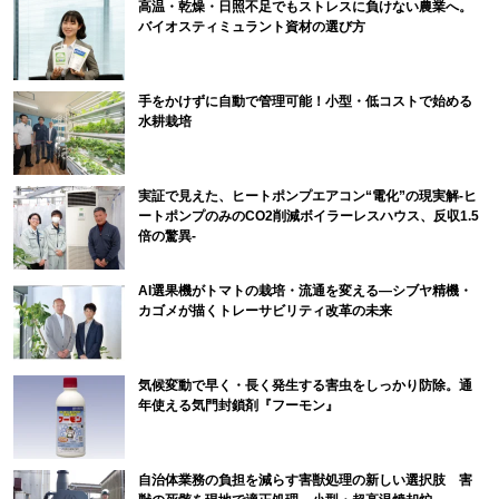
高温・乾燥・日照不足でもストレスに負けない農業へ。
バイオスティミュラント資材の選び方
手をかけずに自動で管理可能！小型・低コストで始める
水耕栽培
実証で見えた、ヒートポンプエアコン“電化”の現実解-ヒ
ートポンプのみのCO2削減ボイラーレスハウス、反収1.5
倍の驚異-
AI選果機がトマトの栽培・流通を変える―シブヤ精機・
カゴメが描くトレーサビリティ改革の未来
気候変動で早く・長く発生する害虫をしっかり防除。通
年使える気門封鎖剤『フーモン』
自治体業務の負担を減らす害獣処理の新しい選択肢 害