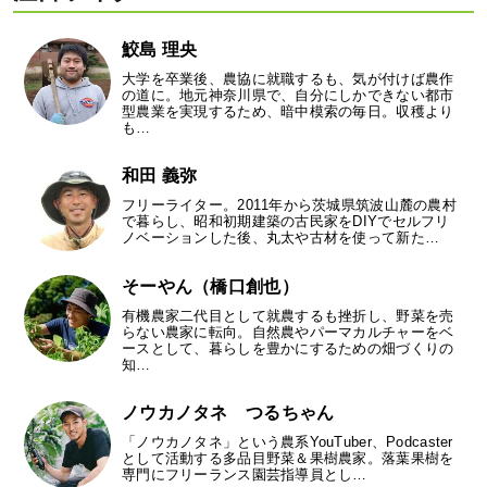
鮫島 理央
大学を卒業後、農協に就職するも、気が付けば農作
の道に。地元神奈川県で、自分にしかできない都市
型農業を実現するため、暗中模索の毎日。収穫より
も…
和田 義弥
フリーライター。2011年から茨城県筑波山麓の農村
で暮らし、昭和初期建築の古民家をDIYでセルフリ
ノベーションした後、丸太や古材を使って新た…
そーやん（橋口創也）
有機農家二代目として就農するも挫折し、野菜を売
らない農家に転向。自然農やパーマカルチャーをベ
ースとして、暮らしを豊かにするための畑づくりの
知…
ノウカノタネ つるちゃん
「ノウカノタネ」という農系YouTuber、Podcaster
として活動する多品目野菜＆果樹農家。落葉果樹を
専門にフリーランス園芸指導員とし…