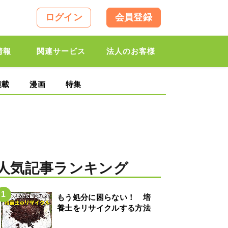
ログイン
会員登録
情報
関連サービス
法人のお客様
連載
漫画
特集
人気記事ランキング
もう処分に困らない！ 培
養土をリサイクルする方法