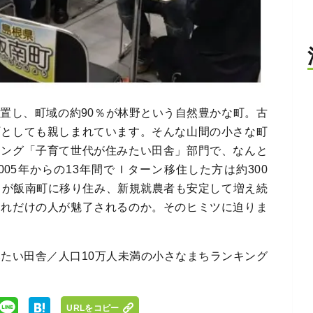
置し、町域の約90％が林野という自然豊かな町。古
町としても親しまれています。そんな山間の小さな町
キング「子育て世代が住みたい田舎」部門で、なんと
05年からの13年間でＩターン移住した方は約300
ちが飯南町に移り住み、新規就農者も安定して増え続
これだけの人が魅了されるのか。そのヒミツに迫りま
住みたい田舎／人口10万人未満の小さなまちランキング
URLをコピー