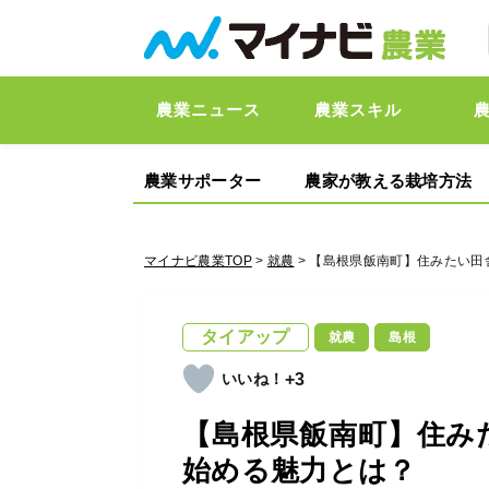
農業ニュース
農業スキル
農業サポーター
農家が教える栽培方法
マイナビ農業TOP
>
就農
> 【島根県飯南町】住みたい田
タイアップ
就農
島根
+3
【島根県飯南町】住み
始める魅力とは？