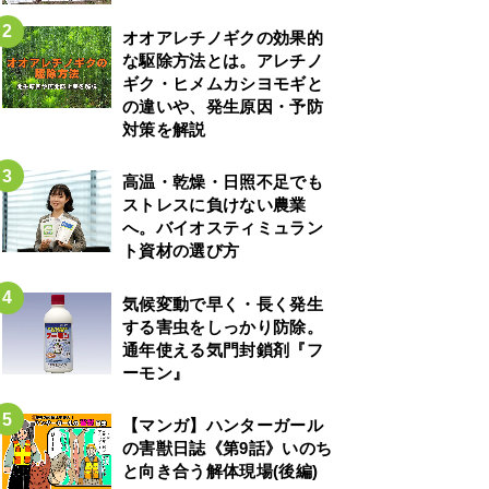
オオアレチノギクの効果的
な駆除方法とは。アレチノ
ギク・ヒメムカシヨモギと
の違いや、発生原因・予防
対策を解説
高温・乾燥・日照不足でも
ストレスに負けない農業
へ。バイオスティミュラン
ト資材の選び方
気候変動で早く・長く発生
する害虫をしっかり防除。
通年使える気門封鎖剤『フ
ーモン』
【マンガ】ハンターガール
の害獣日誌《第9話》いのち
と向き合う解体現場(後編)