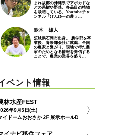
まれ故郷の沖縄県でアボカドな
どの果樹や野菜、多品目の植物
を栽培している。Youtubeチャ
ンネル「けんゆーの農ラ…
鈴木 雄人
茨城県石岡市出身。 農学部を卒
業後、青果卸会社に就職。全国
の農家と繋がり、現地で得た農
家のためとなる情報を発信する
ことで、農業の業界を盛り…
イベント情報
農林水産FEST
2026年9月5日(土)
マイドームおおさか 2F 展示ホールD
マイナビ移住フェア