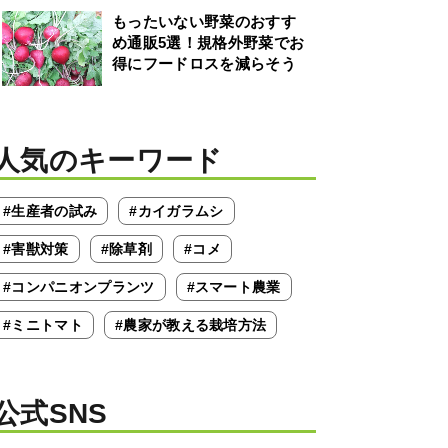
もったいない野菜のおすす
め通販5選！規格外野菜でお
得にフードロスを減らそう
人気のキーワード
#生産者の試み
#カイガラムシ
#害獣対策
#除草剤
#コメ
#コンパニオンプランツ
#スマート農業
#ミニトマト
#農家が教える栽培方法
公式SNS