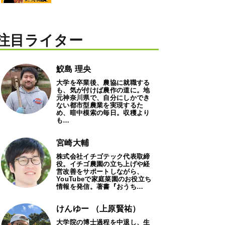
注目ライター
鮫島 理央
大学を卒業後、農協に就職する
も、気が付けば農作の道に。地
元神奈川県で、自分にしかでき
ない都市型農業を実現するた
め、暗中模索の毎日。収穫より
も…
宮崎大輔
株式会社イチゴテック代表取締
役。イチゴ農園の立ち上げや経
営改善をサポートしながら、
YouTubeで家庭菜園のお役立ち
情報を発信。著書『おうち…
けんゆー （上原賢祐）
大学院の博士過程を中退し、生