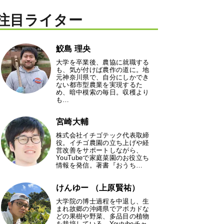
注目ライター
鮫島 理央
大学を卒業後、農協に就職する
も、気が付けば農作の道に。地
元神奈川県で、自分にしかでき
ない都市型農業を実現するた
め、暗中模索の毎日。収穫より
も…
宮崎大輔
株式会社イチゴテック代表取締
役。イチゴ農園の立ち上げや経
営改善をサポートしながら、
YouTubeで家庭菜園のお役立ち
情報を発信。著書『おうち…
けんゆー （上原賢祐）
大学院の博士過程を中退し、生
まれ故郷の沖縄県でアボカドな
どの果樹や野菜、多品目の植物
を栽培している。Youtubeチャ