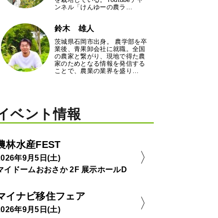
ンネル「けんゆーの農ラ…
鈴木 雄人
茨城県石岡市出身。 農学部を卒
業後、青果卸会社に就職。全国
の農家と繋がり、現地で得た農
家のためとなる情報を発信する
ことで、農業の業界を盛り…
イベント情報
農林水産FEST
2026年9月5日(土)
マイドームおおさか 2F 展示ホールD
マイナビ移住フェア
2026年9月5日(土)