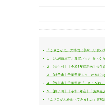
「ふさこがね」の特徴と美味しい食べ
１.【大網白里市】真空パック 食べくら
２.【長生村】【令和6年産新米】長生産ふ
３.【銚子市】千葉県産ふさこがね10kg：
４.【鴨川市】千葉県産『ふさこがね』10k
５.【白子町】【令和6年産】千葉県産ふさ
「ふさこがねを食べてみました」体験