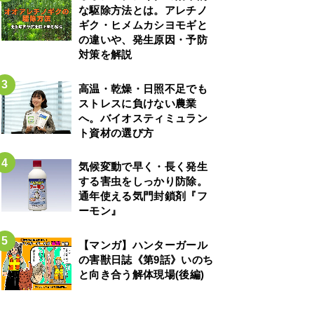
な駆除方法とは。アレチノ
ギク・ヒメムカシヨモギと
の違いや、発生原因・予防
対策を解説
高温・乾燥・日照不足でも
ストレスに負けない農業
へ。バイオスティミュラン
ト資材の選び方
気候変動で早く・長く発生
する害虫をしっかり防除。
通年使える気門封鎖剤『フ
ーモン』
【マンガ】ハンターガール
の害獣日誌《第9話》いのち
と向き合う解体現場(後編)