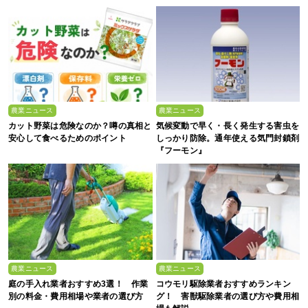
農業ニュース
農業ニュース
カット野菜は危険なのか？噂の真相と
気候変動で早く・長く発生する害虫を
安心して食べるためのポイント
しっかり防除。通年使える気門封鎖剤
『フーモン』
農業ニュース
農業ニュース
庭の手入れ業者おすすめ3選！ 作業
コウモリ駆除業者おすすめランキン
別の料金・費用相場や業者の選び方
グ！ 害獣駆除業者の選び方や費用相