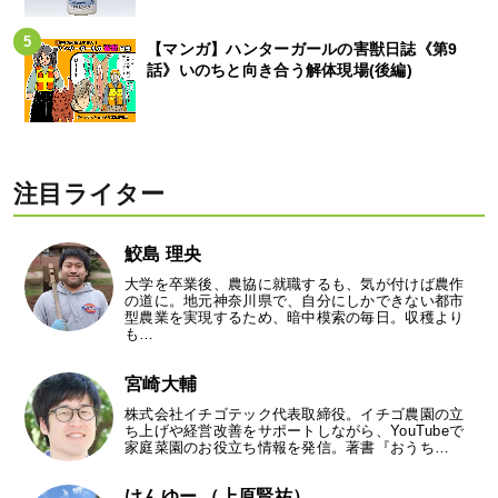
【マンガ】ハンターガールの害獣日誌《第9
話》いのちと向き合う解体現場(後編)
注目ライター
鮫島 理央
大学を卒業後、農協に就職するも、気が付けば農作
の道に。地元神奈川県で、自分にしかできない都市
型農業を実現するため、暗中模索の毎日。収穫より
も…
宮崎大輔
株式会社イチゴテック代表取締役。イチゴ農園の立
ち上げや経営改善をサポートしながら、YouTubeで
家庭菜園のお役立ち情報を発信。著書『おうち…
けんゆー （上原賢祐）