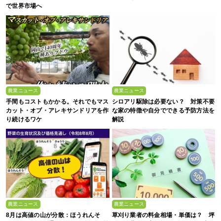
で世界市場へ
農業ニュース
農業ニュース
手間もコストもかかる。それでもマス
シロアリ駆除は必要ない？ 対策不要
カット・オブ・アレキサンドリアを作
な家の特徴や自分でできる予防方法を
り続けるワケ
解説
農業ニュース
農業ニュース
8月は高値の山が分散：ほうれんそ
草刈り業者の料金相場・単価は？ 坪