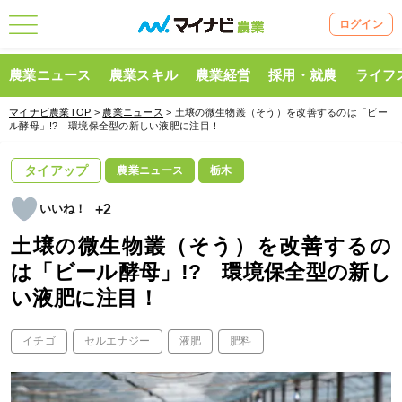
ログイン
農業ニュース
農業スキル
農業経営
採用・就農
ライフ
マイナビ農業TOP
>
農業ニュース
> 土壌の微生物叢（そう）を改善するのは「ビー
ル酵母」!? 環境保全型の新しい液肥に注目！
タイアップ
農業ニュース
栃木
+2
土壌の微生物叢（そう）を改善するの
は「ビール酵母」!? 環境保全型の新し
い液肥に注目！
イチゴ
セルエナジー
液肥
肥料