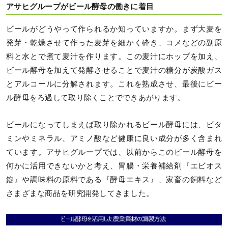
アサヒグループがビール酵母の働きに着目
ビールがどうやって作られるか知っていますか。まず大麦を
発芽・乾燥させて作った麦芽を細かく砕き、コメなどの副原
料と水とで煮て麦汁を作ります。この麦汁にホップを加え、
ビール酵母を加えて発酵させることで麦汁の糖分が炭酸ガス
とアルコールに分解されます。これを熟成させ、最後にビー
ル酵母をろ過して取り除くことでできあがります。
ビールになってしまえば取り除かれるビール酵母には、ビタ
ミンやミネラル、アミノ酸など健康に良い成分が多く含まれ
ています。アサヒグループでは、以前からこのビール酵母を
何かに活用できないかと考え、胃腸・栄養補給剤『エビオス
錠』や調味料の原料である『酵母エキス』、家畜の飼料など
さまざまな商品を研究開発してきました。