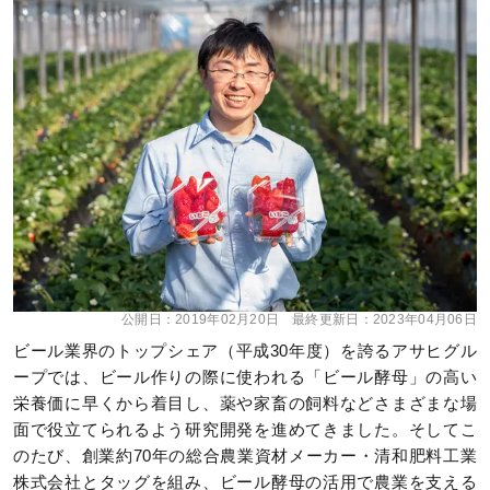
公開日：
2019年02月20日
最終更新日：
2023年04月06日
ビール業界のトップシェア（平成30年度）を誇るアサヒグル
ープでは、ビール作りの際に使われる「ビール酵母」の高い
栄養価に早くから着目し、薬や家畜の飼料などさまざまな場
面で役立てられるよう研究開発を進めてきました。そしてこ
のたび、創業約70年の総合農業資材メーカー・清和肥料工業
株式会社とタッグを組み、ビール酵母の活用で農業を支える