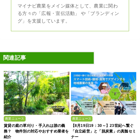
マイナビ農業をメイン媒体として、農業に関わ
る方々の「広報・宣伝活動」 や「ブランディン
グ」を支援しています。
関連記事
農業ニュース
農業ニュース
賃貸の庭の草刈り・手入れは誰の義
【8月19日19：30～】23世紀へ繋ぐ
務？ 物件別の対応やおすすめ業者を
「自立経営」と「脱炭素」の真髄セミ
紹介
ナー