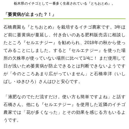
栃木県のイチゴとして一番多く生産されている『とちおとめ』。
「萎黄病が止まった？！」
石橋農園も『とちおとめ』を栽培するイチゴ農家です。3年ほ
ど前に萎黄病が蔓延し、付き合いのある肥料販売店に相談し
たところ『セルエナジー』を勧められ、2018年の秋から使っ
てみることにしました。すると『セルエナジー』を使った場
所の欠株率が使っていない場所に比べて1/4に！ まだ使用して
日が浅いため萎黄病が防止できるとは判断できないようです
が「今のところあまり広がっていません」と石橋幸洋（いし
ばし・ゆきひろ）さんはひと安心です。
「液肥なのでただ流すだけ。使い方も簡単ですよね」と話す
石橋さん。他にも『セルエナジー』を使用した近隣のイチゴ
農家では「花が多くなった」とその効果を感じる方もいるよ
うです。