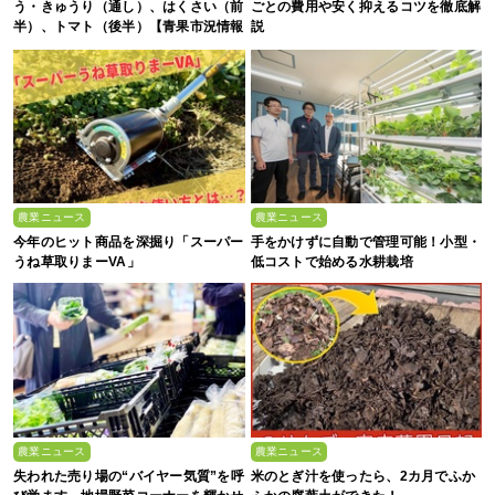
う・きゅうり（通し）、はくさい（前
ごとの費用や安く抑えるコツを徹底解
半）、トマト（後半）【青果市況情報
説
アプリ「YAOYASAN」】
農業ニュース
農業ニュース
今年のヒット商品を深掘り「スーパー
手をかけずに自動で管理可能！小型・
うね草取りまーVA」
低コストで始める水耕栽培
農業ニュース
農業ニュース
失われた売り場の“バイヤー気質”を呼
米のとぎ汁を使ったら、2カ月でふか