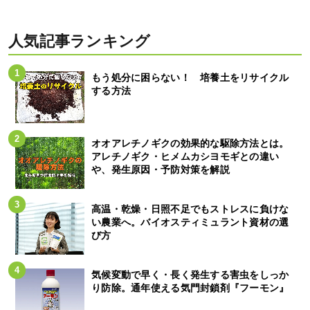
人気記事ランキング
もう処分に困らない！ 培養土をリサイクル
する方法
オオアレチノギクの効果的な駆除方法とは。
アレチノギク・ヒメムカシヨモギとの違い
や、発生原因・予防対策を解説
高温・乾燥・日照不足でもストレスに負けな
い農業へ。バイオスティミュラント資材の選
び方
気候変動で早く・長く発生する害虫をしっか
り防除。通年使える気門封鎖剤『フーモン』