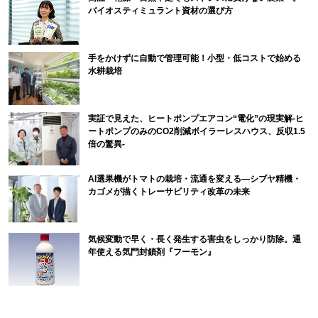
バイオスティミュラント資材の選び方
手をかけずに自動で管理可能！小型・低コストで始める
水耕栽培
実証で見えた、ヒートポンプエアコン“電化”の現実解-ヒ
ートポンプのみのCO2削減ボイラーレスハウス、反収1.5
倍の驚異-
AI選果機がトマトの栽培・流通を変える―シブヤ精機・
カゴメが描くトレーサビリティ改革の未来
気候変動で早く・長く発生する害虫をしっかり防除。通
年使える気門封鎖剤『フーモン』