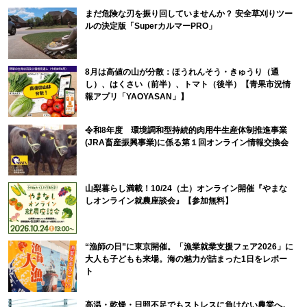
まだ危険な刃を振り回していませんか？ 安全草刈りツー
ルの決定版「SuperカルマーPRO」
8月は高値の山が分散：ほうれんそう・きゅうり（通
し）、はくさい（前半）、トマト（後半）【青果市況情
報アプリ「YAOYASAN」】
令和8年度 環境調和型持続的肉用牛生産体制推進事業
(JRA畜産振興事業)に係る第１回オンライン情報交換会
山梨暮らし満載！10/24（土）オンライン開催『やまな
しオンライン就農座談会』【参加無料】
“漁師の日”に東京開催。「漁業就業支援フェア2026」に
大人も子どもも来場。海の魅力が詰まった1日をレポー
ト
高温・乾燥・日照不足でもストレスに負けない農業へ。