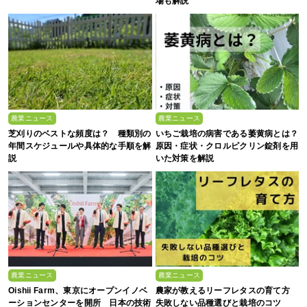
場も解説
農業ニュース
農業ニュース
芝刈りのベストな頻度は？ 種類別の
いちご栽培の病害である萎黄病とは？
年間スケジュールや具体的な手順を解
原因・症状・クロルピクリン錠剤を用
説
いた対策を解説
農業ニュース
農業ニュース
Oishii Farm、東京にオープンイノベ
農家が教えるリーフレタスの育て方
ーションセンターを開所 日本の技術
失敗しない品種選びと栽培のコツ