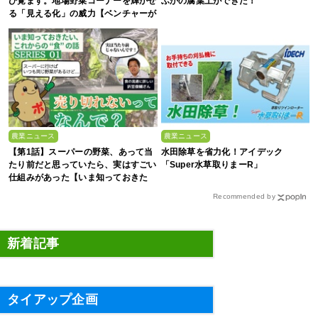
び覚ます。地場野菜コーナーを輝かせ
ふかの腐葉土ができた！
る「見える化」の威力【ベンチャーが
拓く！日本の農の未来 #2】
農業ニュース
農業ニュース
【第1話】スーパーの野菜、あって当
水田除草を省力化！アイデック
たり前だと思っていたら、実はすごい
「Super水草取りまーR」
仕組みがあった【いま知っておきた
い、これからの”食”の話】
Recommended by
新着記事
タイアップ企画