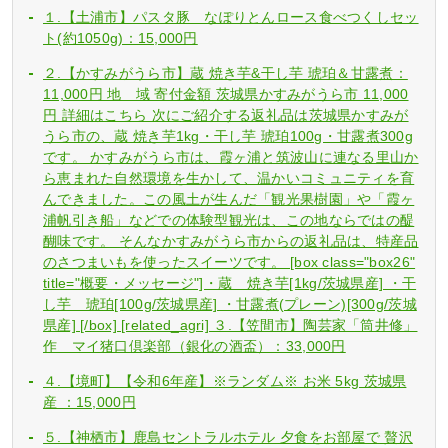
１.【土浦市】パスタ豚 なぽりとんロース食べつくしセッ
ト(約1050g)：15,000円
２.【かすみがうら市】蔵 焼き芋&干し芋 琥珀＆甘露煮：
11,000円 地 域 寄付金額 茨城県かすみがうら市 11,000
円 詳細はこちら 次にご紹介する返礼品は茨城県かすみが
うら市の、蔵 焼き芋1kg・干し芋 琥珀100g・甘露煮300g
です。 かすみがうら市は、霞ヶ浦と筑波山に連なる里山か
ら恵まれた自然環境を生かして、温かいコミュニティを育
んできました。この風土が生んだ「観光果樹園」や「霞ヶ
浦帆引き船」などでの体験型観光は、この地ならではの醍
醐味です。 そんなかすみがうら市からの返礼品は、特産品
のさつまいもを使ったスイーツです。 [box class="box26"
title="概要・メッセージ"]・蔵 焼き芋[1kg/茨城県産] ・干
し芋 琥珀[100g/茨城県産] ・甘露煮(プレーン)[300g/茨城
県産] [/box] [related_agri] ３.【笠間市】陶芸家「筒井修」
作 マイ猪口倶楽部（銀化の酒盃）：33,000円
４.【境町】【令和6年産】※ランダム※ お米 5kg 茨城県
産 ：15,000円
５.【神栖市】鹿島セントラルホテル 夕食をお部屋で 贅沢