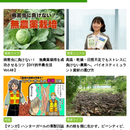
農家ライフ
農業ニュース
病害虫に負けない！ 無農薬栽培を成
高温・乾燥・日照不足でもストレスに
功させるコツ【DIY的半農生活
負けない農業へ。バイオスティミュラ
Vol.48】
ント資材の選び方
狩猟
農家ライフ
【マンガ】ハンターガールの害獣日誌
木の枝を畑に生かす。ビーンティピ、