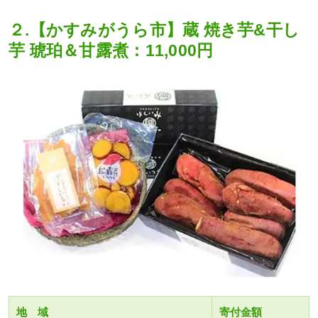
２.【かすみがうら市】蔵 焼き芋&干し
芋 琥珀＆甘露煮：11,000円
地 域
寄付金額