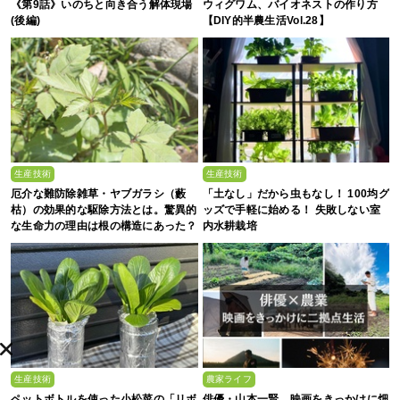
《第9話》いのちと向き合う解体現場
ウィグワム、バイオネストの作り方
(後編)
【DIY的半農生活Vol.28】
生産技術
生産技術
厄介な難防除雑草・ヤブガラシ（藪
「土なし」だから虫もなし！ 100均グ
枯）の効果的な駆除方法とは。驚異的
ッズで手軽に始める！ 失敗しない室
な生命力の理由は根の構造にあった？
内水耕栽培
生産技術
農家ライフ
ペットボトルを使った小松菜の「リボ
俳優・山本一賢 映画をきっかけに畑