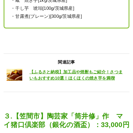
・蔵 焼き芋[1kg/茨城県産]
・干し芋 琥珀[100g/茨城県産]
・甘露煮(プレーン)[300g/茨城県産]
関連記事
【ふるさと納税】加工品や焼酎もご紹介！さつま
いもおすすめ10選！ほくほくの焼き芋を満喫
３.【笠間市】陶芸家「筒井修」作 マ
イ猪口倶楽部（銀化の酒盃）：33,000円