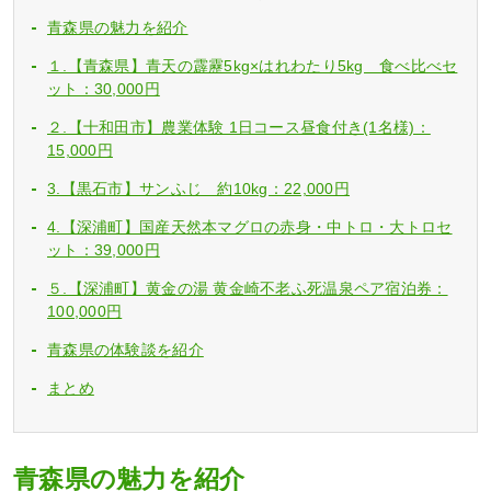
青森県の魅力を紹介
１.【青森県】青天の霹靂5kg×はれわたり5kg 食べ比べセ
ット：30,000円
２.【十和田市】農業体験 1日コース昼食付き(1名様)：
15,000円
3.【黒石市】サンふじ 約10kg：22,000円
4.【深浦町】国産天然本マグロの赤身・中トロ・大トロセ
ット：39,000円
５.【深浦町】黄金の湯 黄金崎不老ふ死温泉ペア宿泊券：
100,000円
青森県の体験談を紹介
まとめ
青森県の魅力を紹介