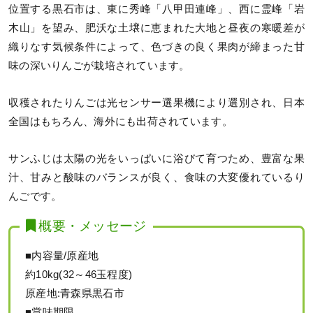
位置する黒石市は、東に秀峰「八甲田連峰」、西に霊峰「岩
木山」を望み、肥沃な土壌に恵まれた大地と昼夜の寒暖差が
織りなす気候条件によって、色づきの良く果肉が締まった甘
味の深いりんごが栽培されています。
収穫されたりんごは光センサー選果機により選別され、日本
全国はもちろん、海外にも出荷されています。
サンふじは太陽の光をいっぱいに浴びて育つため、豊富な果
汁、甘みと酸味のバランスが良く、食味の大変優れているり
んごです。
概要・メッセージ
■内容量/原産地
約10kg(32～46玉程度)
原産地:青森県黒石市
■賞味期限