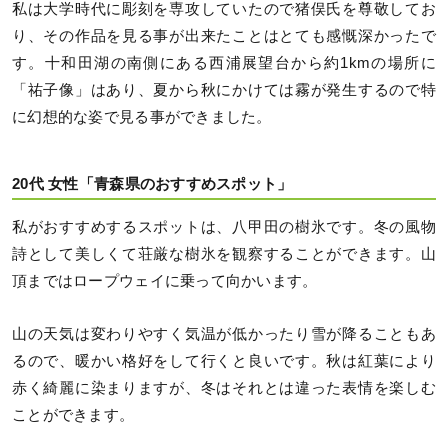
私は大学時代に彫刻を専攻していたので猪俣氏を尊敬してお
り、その作品を見る事が出来たことはとても感慨深かったで
す。十和田湖の南側にある西浦展望台から約1kmの場所に
「祐子像」はあり、夏から秋にかけては霧が発生するので特
に幻想的な姿で見る事ができました。
20代 女性「青森県のおすすめスポット」
私がおすすめするスポットは、八甲田の樹氷です。冬の風物
詩として美しくて荘厳な樹氷を観察することができます。山
頂まではロープウェイに乗って向かいます。
山の天気は変わりやすく気温が低かったり雪が降ることもあ
るので、暖かい格好をして行くと良いです。秋は紅葉により
赤く綺麗に染まりますが、冬はそれとは違った表情を楽しむ
ことができます。