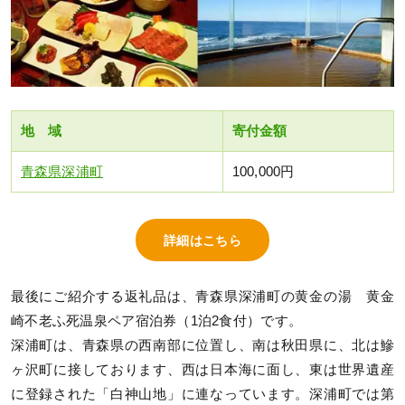
地 域
寄付金額
青森県深浦町
100,000円
詳細はこちら
最後にご紹介する返礼品は、青森県深浦町の黄金の湯 黄金
崎不老ふ死温泉ペア宿泊券（1泊2食付）です。
深浦町は、青森県の西南部に位置し、南は秋田県に、北は鰺
ヶ沢町に接しております、西は日本海に面し、東は世界遺産
に登録された「白神山地」に連なっています。深浦町では第