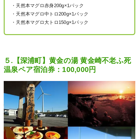
・天然本マグロ赤身200g×1パック
・天然本マグロ中トロ200g×1パック
・天然本マグロ大トロ150g×1パック
５.【深浦町】黄金の湯 黄金崎不老ふ死
温泉ペア宿泊券：100,000円